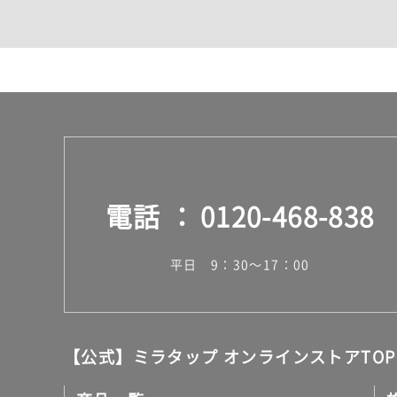
カウンター・天板（洗面
室内物干し（物干しワイ
ランドリールーム
メンテナンス
タイル
タイルインデックス
スラブタイル
フロアタイル（塩ビタイ
玄関タイル・庭タイル
キッチンタイル
電話
0120-468-838
外壁タイル
洗面台タイル
浴室タイル（お風呂タイ
平日 9：30～17：00
屋内床タイル
駐車場タイル
木目調タイル
セメント・コンクリート
アンティーク調タイル
【公式】ミラタップ オンラインストアTOP
テラコッタ調タイル
ストーン調タイル