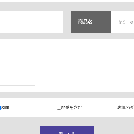
商品名
ク
・カラン
図面
廃番を含む
表紙のダ
キャビネット
表示する