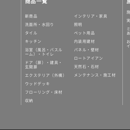
商品一覧
大理石調タイル
はめ込み式床材
キッチン
新商品
インテリア・家具
システムキッチン
洗面所・水回り
照明
キッチン共通その他
タイル
ペット用品
コンパクトキッチン
コンパクトキッチンそ
キッチン
内装用建材
MUJI＋KITCHEN
浴室（風呂・バスル
パネル・壁材
カップボード（食器棚・
ーム）・トイレ
ロートアイアン
コンビネーションキッチ
ドア（扉）・建具・
天然石・石材
キッチン）
玄関扉
キッチン機器
メンテナンス・施工材
エクステリア（外構）
レンジフード（換気扇）
ウッドデッキ
ビルトイン冷蔵庫
フローリング・床材
キッチン家電
キッチン雑貨・アクセサ
収納
キッチン収納
キッチンパネル
キッチンカウンター・天
メンテナンス
浴室（風呂・バスルーム）・