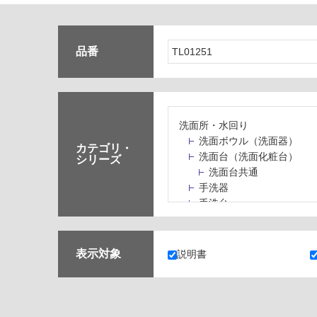
品番
洗面所・水回り
洗面ボウル（洗面器）
カテゴリ・
洗面台（洗面化粧台）
シリーズ
洗面台共通
手洗器
手洗台
水栓パン・スロップシン
水栓金具・水栓（蛇口）
止水栓・排水金物
表示対象
説明書
ミラーボックス・ミラー
ミラー（鏡）
洗面アクセサリー
洗面所収納（洗面収納）