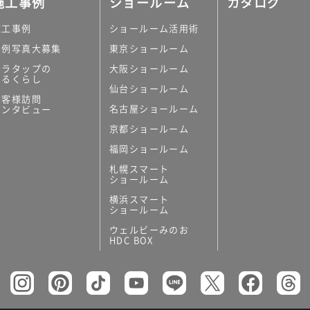
施工事例
ショールーム
カタログ
施工事例
ショールーム活用術
実例写真大募集
東京ショールーム
ミラタップの
大阪ショールーム
あるくらし
仙台ショールーム
の他
お客様訪問
名古屋ショールーム
インタビュー
キッチンボード）
京都ショールーム
ン（セクショナル
福岡ショールーム
札幌スマート
ショールーム
横浜スマート
ショールーム
ウェルビーみのお
リー
HDC BOX
板
トイレ