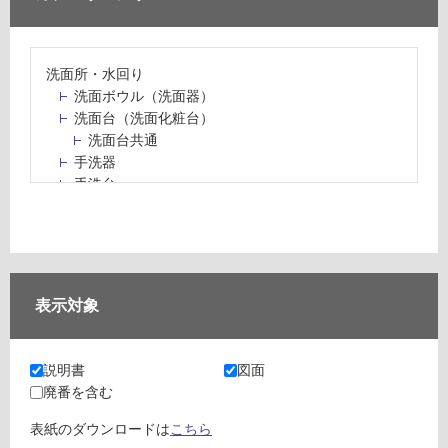
洗面所・水回り
洗面ボウル（洗面器）
洗面台（洗面化粧台）
洗面台共通
手洗器
手洗台
水栓パン・スロップシンク
水栓金具・水栓（蛇口）・カラン
止水栓・排水金物
ミラーボックス・ミラーキャビネット
ミラー（鏡）
表示対象
洗面アクセサリー
洗面所収納（洗面収納）
カウンター・天板（洗面所・水回り）
説明書
図面
室内物干し（物干しワイヤー・ロープ）
廃番を含む
ランドリールーム
メンテナンス
表紙のダウンロードは
こちら
タイル