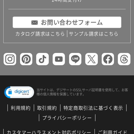
コンパクトキッチン
コンパクコンパクトキッチンその他トキッチンそ
の他
お問い合わせフォーム
MUJI＋KITCHEN
カップボード（食器棚・キッチンボード）
カタログ請求はこちら
サンプル請求はこちら
コンビネーションキッチン（セクショナルキッチ
ン）
キッチン機器
レンジフード（換気扇）
ビルトイン冷蔵庫
キッチン家電
キッチン雑貨・アクセサリー
キッチン収納
キッチンパネル
当サイトは、デジサートの
SSLサーバ証明書を使用して、
お客
様の個人情報を保護しています。
キッチンカウンター・天板
メンテナンス
利用規約
取引規約
特定商取引法に基づく表示
浴室（風呂・バスルーム）・トイレ
システムバス（ユニットバス）
プライバシーポリシー
バスタブ（浴槽）
バス共通
カスタマーハラスメント対応ポリシー
ご利用ガイド