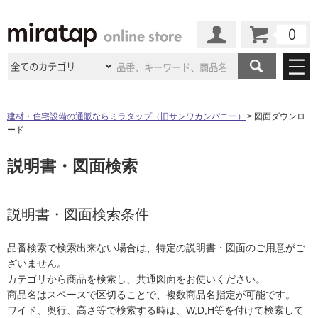
カート
マイページ
商品カテゴリ
建材・住宅設備の通販ならミラタップ（旧サンワカンパニー）
図面ダウンロ
ード
施工事例
洗面所・水回り
タイル
説明書・図面検索
ショールーム
施工事例
法人案件納入事例
キッチン
浴室（風呂・
バスルー
ム）・
トイレ
ショールームの
ご案内
東京
ショールーム
ミラタップ
のあるくらし
お客様訪問
インタビュー
説明書・図面検索条件
ドア（扉）・
建具・玄関
サポート
扉
エクステリア
（外構）
大阪
ショールーム
仙台
ショールーム
店舗・施設事例
品番検索で検索出来ない場合は、特定の説明書・図面のご用意がご
その他サービス
ご利用ガイド
初めての方へ
ざいません。
ウッドデッキ
フローリング・
床材
名古屋
ショールーム
京都
ショールーム
カテゴリから商品を検索し、共通図面をお使いください。
ミラタップと
創る家
工事会社紹介
Coziコンシ
よくある質問
お問い合わせ
商品名はスペースで区切ることで、複数商品名指定が可能です。
ASOLIE
ェルジュ
収納
インテリア・
家具
福岡
ショールーム
札幌スマート
ショールー
ワイド、奥行、高さ等で検索する時は、W,D,H等を付けて検索して