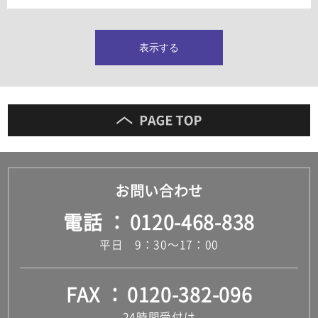
タイルインデックス
スラブタイル
フロアタイル（塩ビタイル）
表示する
玄関タイル・庭タイル
キッチンタイル
外壁タイル
洗面台タイル
浴室タイル（お風呂タイル）
屋内床タイル
駐車場タイル
木目調タイル
お問い合わせ
セメント・コンクリート調タイル
アンティーク調タイル
電話
0120-468-838
テラコッタ調タイル
ストーン調タイル
平日 9：30～17：00
大理石調タイル
はめ込み式床材
キッチン
FAX
0120-382-096
システムキッチン
キッチン共通その他
24時間受付け