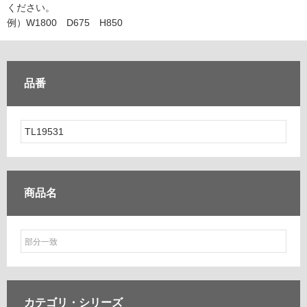
ム
ください。
修理お問い合わせ
クレーム公開
自分らしい家づくり
最高のリノベ会社が
みつ
照明
ペット用品
例）W1800 D675 H850
横浜スマート
ショールー
SUVACO
かる
リノベりす
ム
ウェルビーみのお
HDC
説明書・図面検索
水まわり
3年保証
BOX
内装用建材
パネル・壁材
品番
お役立ち情報
住まいの
スタイリング
ロートアイアン
天然石・石材
アイデア
ミラタップ
チャンネル
メンテナンス・
施工材
新商品
オンライン相談
商品名
カテゴリ・
シリーズ