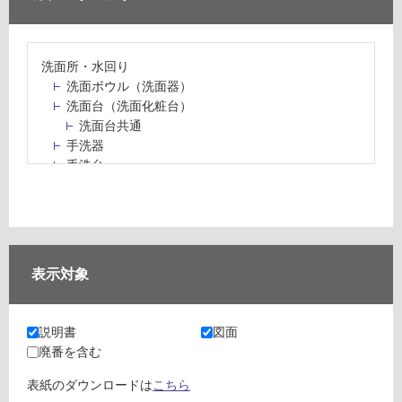
洗面所・水回り
洗面ボウル（洗面器）
洗面台（洗面化粧台）
洗面台共通
手洗器
手洗台
水栓パン・スロップシンク
水栓金具・水栓（蛇口）・カラン
止水栓・排水金物
ミラーボックス・ミラーキャビネット
ミラー（鏡）
表示対象
洗面アクセサリー
洗面所収納（洗面収納）
カウンター・天板（洗面所・水回り）
説明書
図面
室内物干し（物干しワイヤー・ロープ）
廃番を含む
ランドリールーム
メンテナンス
表紙のダウンロードは
こちら
タイル