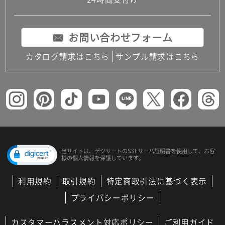
コンパクトキッチン
コンパクコンパクトキッチンその他トキッチンそ
の他
お問い合わせフォーム
MUJI＋KITCHEN
カップボード（食器棚・キッチンボード）
カタログ請求はこちら
サンプル請求はこちら
コンビネーションキッチン（セクショナルキッチ
ン）
キッチン機器
レンジフード（換気扇）
ビルトイン冷蔵庫
キッチン家電
キッチン雑貨・アクセサリー
キッチン収納
キッチンパネル
当サイトは、デジサートの
SSLサーバ証明書を使用して、
お客
様の個人情報を保護しています。
キッチンカウンター・天板
メンテナンス
利用規約
取引規約
特定商取引法に基づく表示
浴室（風呂・バスルーム）・トイレ
システムバス（ユニットバス）
プライバシーポリシー
バスタブ（浴槽）
バス共通
カスタマーハラスメント対応ポリシー
ご利用ガイド