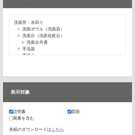
洗面所・水回り
洗面ボウル（洗面器）
洗面台（洗面化粧台）
洗面台共通
手洗器
手洗台
水栓パン・スロップシンク
水栓金具・水栓（蛇口）・カラン
止水栓・排水金物
ミラーボックス・ミラーキャビネット
ミラー（鏡）
表示対象
洗面アクセサリー
洗面所収納（洗面収納）
カウンター・天板（洗面所・水回り）
説明書
図面
室内物干し（物干しワイヤー・ロープ）
廃番を含む
ランドリールーム
メンテナンス
表紙のダウンロードは
こちら
タイル