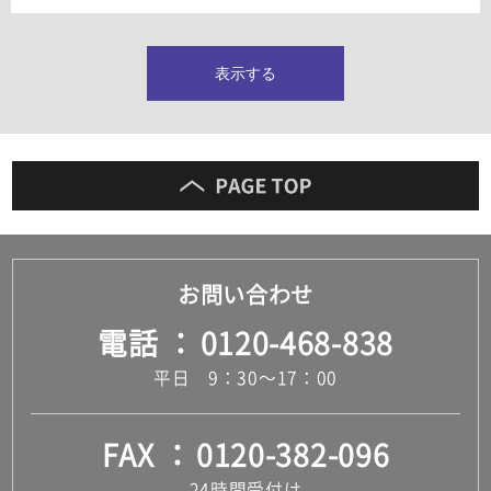
タイルインデックス
スラブタイル
フロアタイル（塩ビタイル）
表示する
玄関タイル・庭タイル
キッチンタイル
外壁タイル
洗面台タイル
浴室タイル（お風呂タイル）
屋内床タイル
駐車場タイル
木目調タイル
お問い合わせ
セメント・コンクリート調タイル
アンティーク調タイル
電話
0120-468-838
テラコッタ調タイル
ストーン調タイル
平日 9：30～17：00
大理石調タイル
はめ込み式床材
キッチン
FAX
0120-382-096
システムキッチン
キッチン共通その他
24時間受付け