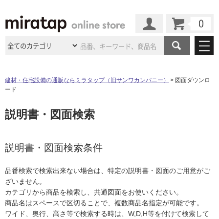
カート
マイページ
商品カテゴリ
建材・住宅設備の通販ならミラタップ（旧サンワカンパニー）
図面ダウンロ
ード
施工事例
洗面所・水回り
タイル
説明書・図面検索
ショールーム
施工事例
法人案件納入事例
キッチン
浴室（風呂・
バスルー
ム）・
トイレ
ショールームの
ご案内
東京
ショールーム
ミラタップ
のあるくらし
お客様訪問
インタビュー
説明書・図面検索条件
ドア（扉）・
建具・玄関
サポート
扉
エクステリア
（外構）
大阪
ショールーム
仙台
ショールーム
店舗・施設事例
品番検索で検索出来ない場合は、特定の説明書・図面のご用意がご
その他サービス
ご利用ガイド
初めての方へ
ざいません。
ウッドデッキ
フローリング・
床材
名古屋
ショールーム
京都
ショールーム
カテゴリから商品を検索し、共通図面をお使いください。
ミラタップと
創る家
工事会社紹介
Coziコンシ
よくある質問
お問い合わせ
商品名はスペースで区切ることで、複数商品名指定が可能です。
ASOLIE
ェルジュ
収納
インテリア・
家具
福岡
ショールーム
札幌スマート
ショールー
ワイド、奥行、高さ等で検索する時は、W,D,H等を付けて検索して