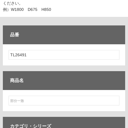
ム
ください。
修理お問い合わせ
クレーム公開
自分らしい家づくり
最高のリノベ会社が
みつ
照明
ペット用品
例）W1800 D675 H850
横浜スマート
ショールー
SUVACO
かる
リノベりす
ム
ウェルビーみのお
HDC
説明書・図面検索
水まわり
3年保証
BOX
内装用建材
パネル・壁材
品番
お役立ち情報
住まいの
スタイリング
ロートアイアン
天然石・石材
アイデア
ミラタップ
チャンネル
メンテナンス・
施工材
新商品
オンライン相談
商品名
カテゴリ・
シリーズ