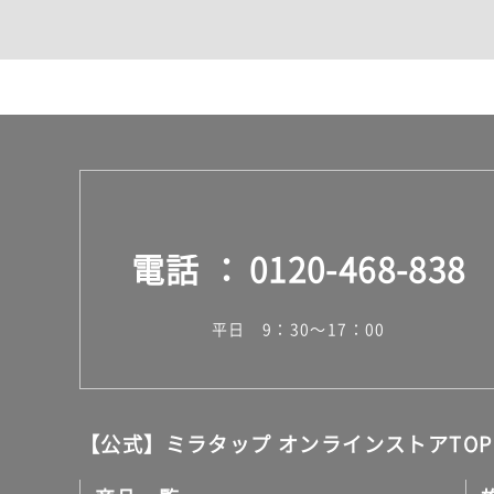
カウンター・天板（洗面
室内物干し（物干しワイ
ランドリールーム
メンテナンス
タイル
タイルインデックス
スラブタイル
フロアタイル（塩ビタイ
玄関タイル・庭タイル
キッチンタイル
電話
0120-468-838
外壁タイル
洗面台タイル
浴室タイル（お風呂タイ
平日 9：30～17：00
屋内床タイル
駐車場タイル
木目調タイル
セメント・コンクリート
アンティーク調タイル
【公式】ミラタップ オンラインストアTOP
テラコッタ調タイル
ストーン調タイル