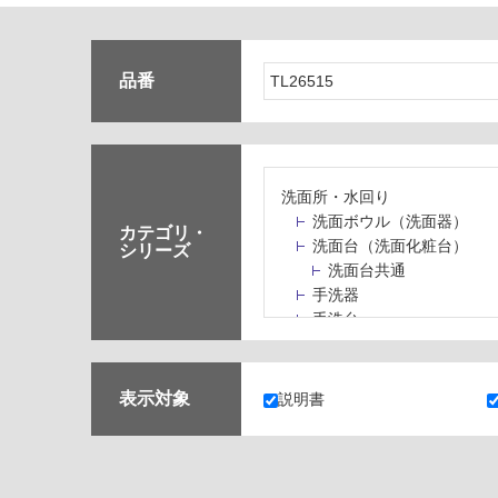
品番
洗面所・水回り
洗面ボウル（洗面器）
カテゴリ・
洗面台（洗面化粧台）
シリーズ
洗面台共通
手洗器
手洗台
水栓パン・スロップシン
水栓金具・水栓（蛇口）
止水栓・排水金物
表示対象
説明書
ミラーボックス・ミラー
ミラー（鏡）
洗面アクセサリー
洗面所収納（洗面収納）