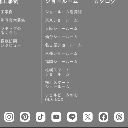
施工事例
ショールーム
カタログ
施工事例
ショールーム活用術
実例写真大募集
東京ショールーム
ミラタップの
大阪ショールーム
あるくらし
仙台ショールーム
の他
お客様訪問
名古屋ショールーム
インタビュー
キッチンボード）
京都ショールーム
ン（セクショナル
福岡ショールーム
札幌スマート
ショールーム
横浜スマート
ショールーム
ウェルビーみのお
リー
HDC BOX
板
トイレ