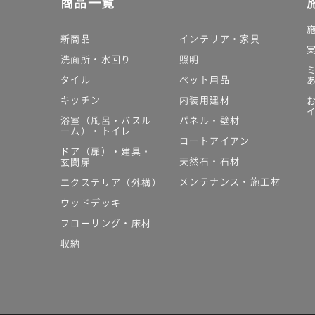
商品一覧
大理石調タイル
はめ込み式床材
キッチン
新商品
インテリア・家具
システムキッチン
洗面所・水回り
照明
キッチン共通その他
タイル
ペット用品
コンパクトキッチン
コンパクトキッチンそ
キッチン
内装用建材
MUJI＋KITCHEN
浴室（風呂・バスル
パネル・壁材
カップボード（食器棚・
ーム）・トイレ
ロートアイアン
コンビネーションキッチ
ドア（扉）・建具・
天然石・石材
キッチン）
玄関扉
キッチン機器
メンテナンス・施工材
エクステリア（外構）
レンジフード（換気扇）
ウッドデッキ
ビルトイン冷蔵庫
フローリング・床材
キッチン家電
キッチン雑貨・アクセサ
収納
キッチン収納
キッチンパネル
キッチンカウンター・天
メンテナンス
浴室（風呂・バスルーム）・