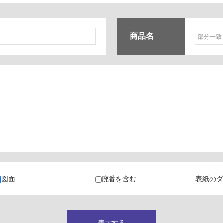
商品名
ク
・カラン
図面
廃番を含む
表紙のダ
キャビネット
表示する