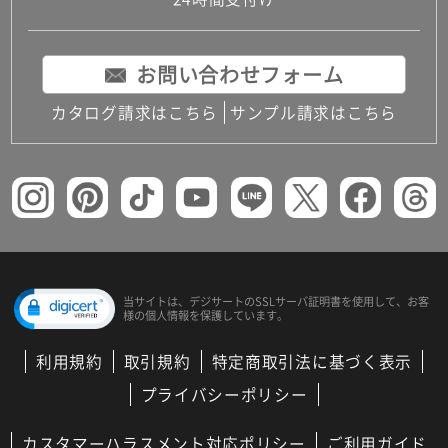
コンパクトキッチン
コンパクコンパクトキッチンその他トキッチンそ
の他
お問い合わせフォーム
MUJI＋KITCHEN
カップボード（食器棚・キッチンボード）
カタログ請求はこちら
サンプル請求はこちら
コンビネーションキッチン（セクショナルキッチ
ン）
キッチン機器
レンジフード（換気扇）
ビルトイン冷蔵庫
キッチン家電
キッチン雑貨・アクセサリー
キッチン収納
キッチンパネル
当サイトは、デジサートの
SSLサーバ証明書を使用して、
お客
様の個人情報を保護しています。
キッチンカウンター・天板
メンテナンス
利用規約
取引規約
特定商取引法に基づく表示
浴室（風呂・バスルーム）・トイレ
システムバス（ユニットバス）
プライバシーポリシー
バスタブ（浴槽）
バス共通
カスタマーハラスメント対応ポリシー
ご利用ガイド