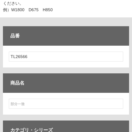
ム
ください。
修理お問い合わせ
クレーム公開
自分らしい家づくり
最高のリノベ会社が
みつ
照明
ペット用品
例）W1800 D675 H850
横浜スマート
ショールー
SUVACO
かる
リノベりす
ム
ウェルビーみのお
HDC
説明書・図面検索
水まわり
3年保証
BOX
内装用建材
パネル・壁材
品番
お役立ち情報
住まいの
スタイリング
ロートアイアン
天然石・石材
アイデア
ミラタップ
チャンネル
メンテナンス・
施工材
新商品
オンライン相談
商品名
カテゴリ・
シリーズ