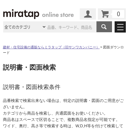
カート
マイページ
商品カテゴリ
建材・住宅設備の通販ならミラタップ（旧サンワカンパニー）
図面ダウンロ
ード
施工事例
洗面所・水回り
タイル
説明書・図面検索
ショールーム
施工事例
法人案件納入事例
キッチン
浴室（風呂・
バスルー
ム）・
トイレ
ショールームの
ご案内
東京
ショールーム
ミラタップ
のあるくらし
お客様訪問
インタビュー
説明書・図面検索条件
ドア（扉）・
建具・玄関
サポート
扉
エクステリア
（外構）
大阪
ショールーム
仙台
ショールーム
店舗・施設事例
品番検索で検索出来ない場合は、特定の説明書・図面のご用意がご
その他サービス
ご利用ガイド
初めての方へ
ざいません。
ウッドデッキ
フローリング・
床材
名古屋
ショールーム
京都
ショールーム
カテゴリから商品を検索し、共通図面をお使いください。
ミラタップと
創る家
工事会社紹介
Coziコンシ
よくある質問
お問い合わせ
商品名はスペースで区切ることで、複数商品名指定が可能です。
ASOLIE
ェルジュ
収納
インテリア・
家具
福岡
ショールーム
札幌スマート
ショールー
ワイド、奥行、高さ等で検索する時は、W,D,H等を付けて検索して