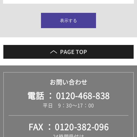
タイルインデックス
スラブタイル
フロアタイル（塩ビタイル）
表示する
玄関タイル・庭タイル
キッチンタイル
外壁タイル
洗面台タイル
浴室タイル（お風呂タイル）
屋内床タイル
駐車場タイル
木目調タイル
お問い合わせ
セメント・コンクリート調タイル
アンティーク調タイル
電話
0120-468-838
テラコッタ調タイル
ストーン調タイル
平日 9：30～17：00
大理石調タイル
はめ込み式床材
キッチン
FAX
0120-382-096
システムキッチン
キッチン共通その他
24時間受付け