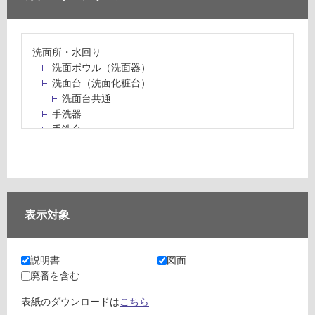
洗面所・水回り
洗面ボウル（洗面器）
洗面台（洗面化粧台）
洗面台共通
手洗器
手洗台
水栓パン・スロップシンク
水栓金具・水栓（蛇口）・カラン
止水栓・排水金物
ミラーボックス・ミラーキャビネット
ミラー（鏡）
表示対象
洗面アクセサリー
洗面所収納（洗面収納）
カウンター・天板（洗面所・水回り）
説明書
図面
室内物干し（物干しワイヤー・ロープ）
廃番を含む
ランドリールーム
メンテナンス
表紙のダウンロードは
こちら
タイル