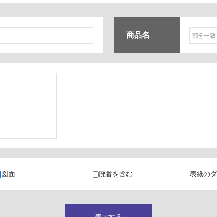
商品名
ク
・カラン
図面
廃番を含む
表紙のダ
キャビネット
表示する