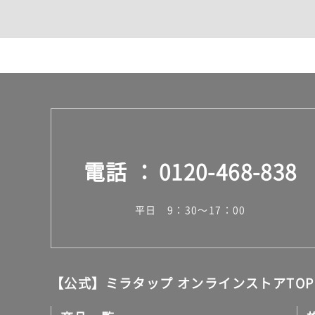
カウンター・天板（洗面
室内物干し（物干しワイ
ランドリールーム
メンテナンス
タイル
タイルインデックス
スラブタイル
フロアタイル（塩ビタイ
玄関タイル・庭タイル
キッチンタイル
電話
0120-468-838
外壁タイル
洗面台タイル
浴室タイル（お風呂タイ
平日 9：30～17：00
屋内床タイル
駐車場タイル
木目調タイル
セメント・コンクリート
アンティーク調タイル
【公式】ミラタップ オンラインストアTOP
テラコッタ調タイル
ストーン調タイル