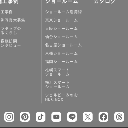
施工事例
ショールーム
カタログ
施工事例
ショールーム活用術
実例写真大募集
東京ショールーム
ミラタップの
大阪ショールーム
あるくらし
仙台ショールーム
の他
お客様訪問
名古屋ショールーム
インタビュー
キッチンボード）
京都ショールーム
ン（セクショナル
福岡ショールーム
札幌スマート
ショールーム
横浜スマート
ショールーム
ウェルビーみのお
リー
HDC BOX
板
トイレ