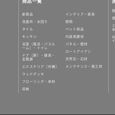
商品一覧
大理石調タイル
はめ込み式床材
キッチン
新商品
インテリア・家具
システムキッチン
洗面所・水回り
照明
キッチン共通その他
タイル
ペット用品
コンパクトキッチン
コンパクトキッチンそ
キッチン
内装用建材
MUJI＋KITCHEN
浴室（風呂・バスル
パネル・壁材
カップボード（食器棚・
ーム）・トイレ
ロートアイアン
コンビネーションキッチ
ドア（扉）・建具・
天然石・石材
キッチン）
玄関扉
キッチン機器
メンテナンス・施工材
エクステリア（外構）
レンジフード（換気扇）
ウッドデッキ
ビルトイン冷蔵庫
フローリング・床材
キッチン家電
キッチン雑貨・アクセサ
収納
キッチン収納
キッチンパネル
キッチンカウンター・天
メンテナンス
浴室（風呂・バスルーム）・