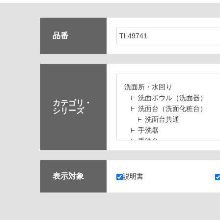
品番
洗面所・水回り
洗面ボウル（洗面器）
カテゴリ・
洗面台（洗面化粧台）
シリーズ
洗面台共通
手洗器
手洗台
水栓パン・スロップシン
水栓金具・水栓（蛇口）
止水栓・排水金物
表示対象
説明書
ミラーボックス・ミラー
ミラー（鏡）
洗面アクセサリー
洗面所収納（洗面収納）