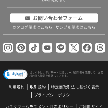
コンパクトキッチン
コンパクコンパクトキッチンその他トキッチンそ
の他
お問い合わせフォーム
MUJI＋KITCHEN
カップボード（食器棚・キッチンボード）
カタログ請求はこちら
サンプル請求はこちら
コンビネーションキッチン（セクショナルキッチ
ン）
キッチン機器
レンジフード（換気扇）
ビルトイン冷蔵庫
キッチン家電
キッチン雑貨・アクセサリー
キッチン収納
キッチンパネル
当サイトは、デジサートの
SSLサーバ証明書を使用して、
お客
様の個人情報を保護しています。
キッチンカウンター・天板
メンテナンス
利用規約
取引規約
特定商取引法に基づく表示
浴室（風呂・バスルーム）・トイレ
システムバス（ユニットバス）
プライバシーポリシー
バスタブ（浴槽）
バス共通
カスタマーハラスメント対応ポリシー
ご利用ガイド