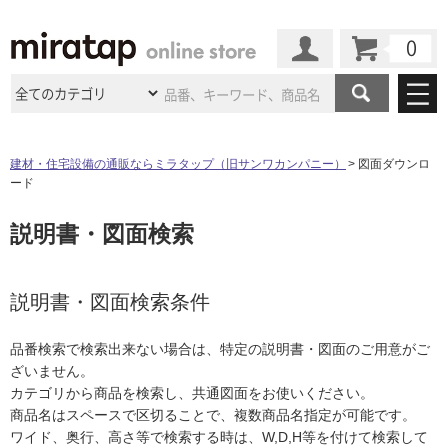
カート
マイページ
商品カテゴリ
建材・住宅設備の通販ならミラタップ（旧サンワカンパニー）
図面ダウンロ
ード
施工事例
洗面所・水回り
タイル
説明書・図面検索
ショールーム
施工事例
法人案件納入事例
キッチン
浴室（風呂・
バスルー
ム）・
トイレ
ショールームの
ご案内
東京
ショールーム
ミラタップ
のあるくらし
お客様訪問
インタビュー
説明書・図面検索条件
ドア（扉）・
建具・玄関
サポート
扉
エクステリア
（外構）
大阪
ショールーム
仙台
ショールーム
店舗・施設事例
品番検索で検索出来ない場合は、特定の説明書・図面のご用意がご
その他サービス
ご利用ガイド
初めての方へ
ざいません。
ウッドデッキ
フローリング・
床材
名古屋
ショールーム
京都
ショールーム
カテゴリから商品を検索し、共通図面をお使いください。
ミラタップと
創る家
工事会社紹介
Coziコンシ
よくある質問
お問い合わせ
商品名はスペースで区切ることで、複数商品名指定が可能です。
ASOLIE
ェルジュ
収納
インテリア・
家具
福岡
ショールーム
札幌スマート
ショールー
ワイド、奥行、高さ等で検索する時は、W,D,H等を付けて検索して