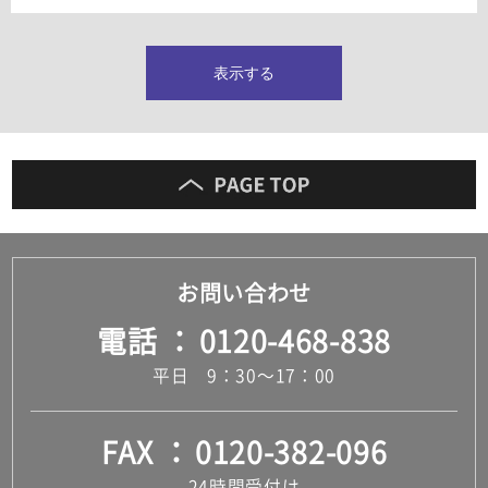
タイルインデックス
スラブタイル
フロアタイル（塩ビタイル）
表示する
玄関タイル・庭タイル
キッチンタイル
外壁タイル
洗面台タイル
浴室タイル（お風呂タイル）
屋内床タイル
駐車場タイル
木目調タイル
お問い合わせ
セメント・コンクリート調タイル
アンティーク調タイル
電話
0120-468-838
テラコッタ調タイル
ストーン調タイル
平日 9：30～17：00
大理石調タイル
はめ込み式床材
キッチン
FAX
0120-382-096
システムキッチン
キッチン共通その他
24時間受付け