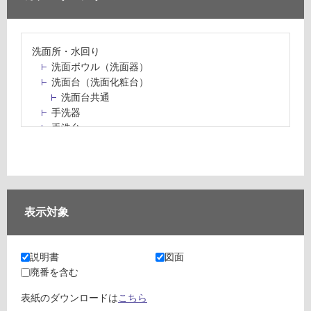
洗面所・水回り
洗面ボウル（洗面器）
洗面台（洗面化粧台）
洗面台共通
手洗器
手洗台
水栓パン・スロップシンク
水栓金具・水栓（蛇口）・カラン
止水栓・排水金物
ミラーボックス・ミラーキャビネット
ミラー（鏡）
表示対象
洗面アクセサリー
洗面所収納（洗面収納）
カウンター・天板（洗面所・水回り）
説明書
図面
室内物干し（物干しワイヤー・ロープ）
廃番を含む
ランドリールーム
メンテナンス
表紙のダウンロードは
こちら
タイル