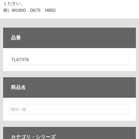
ム
ください。
修理お問い合わせ
クレーム公開
自分らしい家づくり
最高のリノベ会社が
みつ
照明
ペット用品
例）W1800 D675 H850
横浜スマート
ショールー
SUVACO
かる
リノベりす
ム
ウェルビーみのお
HDC
説明書・図面検索
水まわり
3年保証
BOX
内装用建材
パネル・壁材
品番
お役立ち情報
住まいの
スタイリング
ロートアイアン
天然石・石材
アイデア
ミラタップ
チャンネル
メンテナンス・
施工材
新商品
オンライン相談
商品名
カテゴリ・
シリーズ