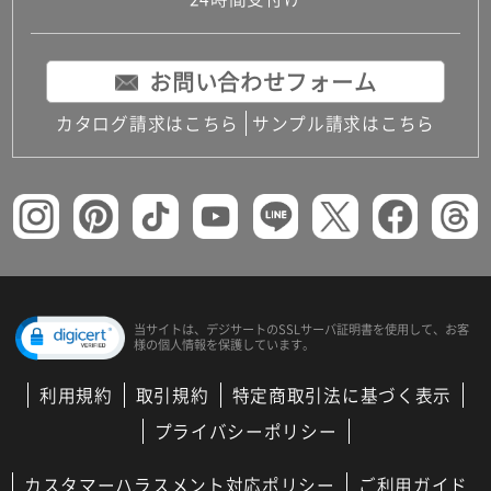
コンパクトキッチン
コンパクコンパクトキッチンその他トキッチンそ
の他
お問い合わせフォーム
MUJI＋KITCHEN
カップボード（食器棚・キッチンボード）
カタログ請求はこちら
サンプル請求はこちら
コンビネーションキッチン（セクショナルキッチ
ン）
キッチン機器
レンジフード（換気扇）
ビルトイン冷蔵庫
キッチン家電
キッチン雑貨・アクセサリー
キッチン収納
キッチンパネル
当サイトは、デジサートの
SSLサーバ証明書を使用して、
お客
様の個人情報を保護しています。
キッチンカウンター・天板
メンテナンス
利用規約
取引規約
特定商取引法に基づく表示
浴室（風呂・バスルーム）・トイレ
システムバス（ユニットバス）
プライバシーポリシー
バスタブ（浴槽）
バス共通
カスタマーハラスメント対応ポリシー
ご利用ガイド