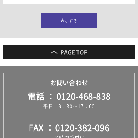
タイルインデックス
スラブタイル
フロアタイル（塩ビタイル）
表示する
玄関タイル・庭タイル
キッチンタイル
外壁タイル
洗面台タイル
浴室タイル（お風呂タイル）
屋内床タイル
駐車場タイル
木目調タイル
お問い合わせ
セメント・コンクリート調タイル
アンティーク調タイル
電話
0120-468-838
テラコッタ調タイル
ストーン調タイル
平日 9：30～17：00
大理石調タイル
はめ込み式床材
キッチン
FAX
0120-382-096
システムキッチン
キッチン共通その他
24時間受付け