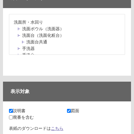
洗面所・水回り
洗面ボウル（洗面器）
洗面台（洗面化粧台）
洗面台共通
手洗器
手洗台
水栓パン・スロップシンク
水栓金具・水栓（蛇口）・カラン
止水栓・排水金物
ミラーボックス・ミラーキャビネット
ミラー（鏡）
表示対象
洗面アクセサリー
洗面所収納（洗面収納）
カウンター・天板（洗面所・水回り）
説明書
図面
室内物干し（物干しワイヤー・ロープ）
廃番を含む
ランドリールーム
メンテナンス
表紙のダウンロードは
こちら
タイル