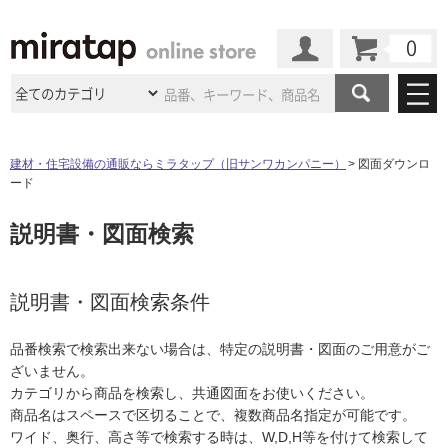
カート
マイページ
商品カテゴリ
建材・住宅設備の通販ならミラタップ（旧サンワカンパニー）
図面ダウンロ
ード
施工事例
洗面所・水回り
タイル
説明書・図面検索
ショールーム
施工事例
法人案件納入事例
キッチン
浴室（風呂・
バスルー
ム）・
トイレ
ショールームの
ご案内
東京
ショールーム
ミラタップ
のあるくらし
お客様訪問
インタビュー
説明書・図面検索条件
ドア（扉）・
建具・玄関
サポート
扉
エクステリア
（外構）
大阪
ショールーム
仙台
ショールーム
店舗・施設事例
品番検索で検索出来ない場合は、特定の説明書・図面のご用意がご
その他サービス
ご利用ガイド
初めての方へ
ざいません。
ウッドデッキ
フローリング・
床材
名古屋
ショールーム
京都
ショールーム
カテゴリから商品を検索し、共通図面をお使いください。
ミラタップと
創る家
工事会社紹介
Coziコンシ
よくある質問
お問い合わせ
商品名はスペースで区切ることで、複数商品名指定が可能です。
ASOLIE
ェルジュ
収納
インテリア・
家具
福岡
ショールーム
札幌スマート
ショールー
ワイド、奥行、高さ等で検索する時は、W,D,H等を付けて検索して