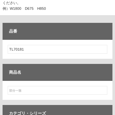
ム
ください。
修理お問い合わせ
クレーム公開
自分らしい家づくり
最高のリノベ会社が
みつ
照明
ペット用品
例）W1800 D675 H850
横浜スマート
ショールー
SUVACO
かる
リノベりす
ム
ウェルビーみのお
HDC
説明書・図面検索
水まわり
3年保証
BOX
内装用建材
パネル・壁材
品番
お役立ち情報
住まいの
スタイリング
ロートアイアン
天然石・石材
アイデア
ミラタップ
チャンネル
メンテナンス・
施工材
新商品
オンライン相談
商品名
カテゴリ・
シリーズ