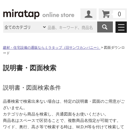
カート
マイページ
商品カテゴリ
建材・住宅設備の通販ならミラタップ（旧サンワカンパニー）
図面ダウンロ
ード
施工事例
洗面所・水回り
タイル
説明書・図面検索
ショールーム
施工事例
法人案件納入事例
キッチン
浴室（風呂・
バスルー
ム）・
トイレ
ショールームの
ご案内
東京
ショールーム
ミラタップ
のあるくらし
お客様訪問
インタビュー
説明書・図面検索条件
ドア（扉）・
建具・玄関
サポート
扉
エクステリア
（外構）
大阪
ショールーム
仙台
ショールーム
店舗・施設事例
品番検索で検索出来ない場合は、特定の説明書・図面のご用意がご
その他サービス
ご利用ガイド
初めての方へ
ざいません。
ウッドデッキ
フローリング・
床材
名古屋
ショールーム
京都
ショールーム
カテゴリから商品を検索し、共通図面をお使いください。
ミラタップと
創る家
工事会社紹介
Coziコンシ
よくある質問
お問い合わせ
商品名はスペースで区切ることで、複数商品名指定が可能です。
ASOLIE
ェルジュ
収納
インテリア・
家具
福岡
ショールーム
札幌スマート
ショールー
ワイド、奥行、高さ等で検索する時は、W,D,H等を付けて検索して