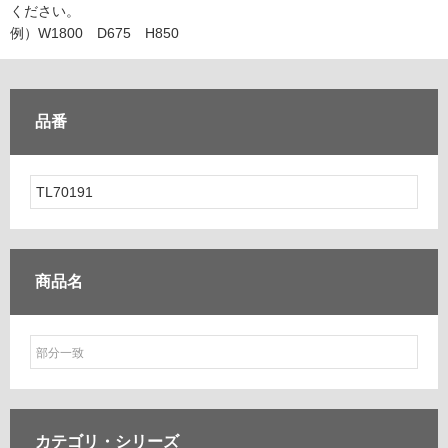
ム
ください。
修理お問い合わせ
クレーム公開
自分らしい家づくり
最高のリノベ会社が
みつ
照明
ペット用品
例）W1800 D675 H850
横浜スマート
ショールー
SUVACO
かる
リノベりす
ム
ウェルビーみのお
HDC
説明書・図面検索
水まわり
3年保証
BOX
内装用建材
パネル・壁材
品番
お役立ち情報
住まいの
スタイリング
ロートアイアン
天然石・石材
アイデア
ミラタップ
チャンネル
メンテナンス・
施工材
新商品
オンライン相談
商品名
カテゴリ・
シリーズ