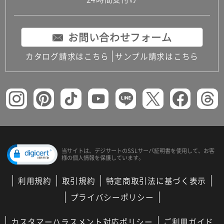
コンパクトキッチン
コンパクコンパクトキッチンその他トキッチンそ
の他
お問い合わせフォーム
MUJI＋KITCHEN
カップボード（食器棚・キッチンボード）
カタログ請求はこちら
サンプル請求はこちら
コンビネーションキッチン（セクショナルキッチ
ン）
キッチン機器
レンジフード（換気扇）
ビルトイン冷蔵庫
キッチン家電
キッチン雑貨・アクセサリー
キッチン収納
キッチンパネル
当サイトは、デジサートの
SSLサーバ証明書を使用して、
お客
様の個人情報を保護しています。
キッチンカウンター・天板
メンテナンス
利用規約
取引規約
特定商取引法に基づく表示
浴室（風呂・バスルーム）・トイレ
システムバス（ユニットバス）
プライバシーポリシー
バスタブ（浴槽）
バス共通
カスタマーハラスメント対応ポリシー
ご利用ガイド