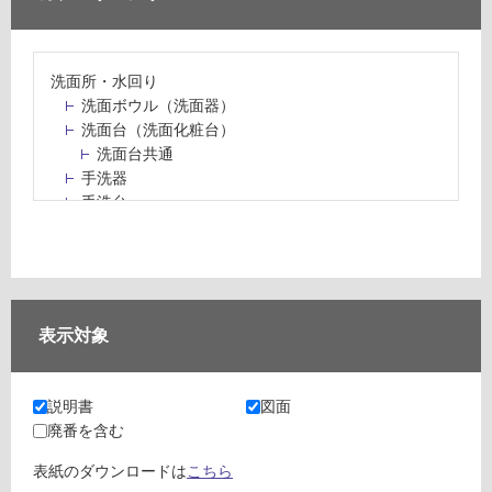
洗面所・水回り
洗面ボウル（洗面器）
洗面台（洗面化粧台）
洗面台共通
手洗器
手洗台
水栓パン・スロップシンク
水栓金具・水栓（蛇口）・カラン
止水栓・排水金物
ミラーボックス・ミラーキャビネット
ミラー（鏡）
表示対象
洗面アクセサリー
洗面所収納（洗面収納）
カウンター・天板（洗面所・水回り）
説明書
図面
室内物干し（物干しワイヤー・ロープ）
廃番を含む
ランドリールーム
メンテナンス
表紙のダウンロードは
こちら
タイル