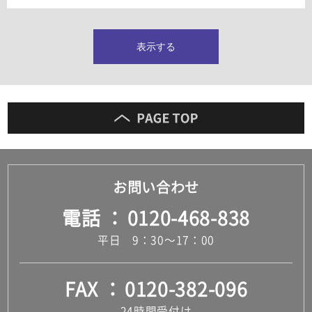
タイルインデックス
スラブタイル
フロアタイル（塩ビタイル）
表示する
玄関タイル・庭タイル
キッチンタイル
外壁タイル
洗面台タイル
浴室タイル（お風呂タイル）
屋内床タイル
駐車場タイル
木目調タイル
お問い合わせ
セメント・コンクリート調タイル
アンティーク調タイル
電話
0120-468-838
テラコッタ調タイル
ストーン調タイル
平日 9：30～17：00
大理石調タイル
はめ込み式床材
キッチン
FAX
0120-382-096
システムキッチン
キッチン共通その他
24時間受付け