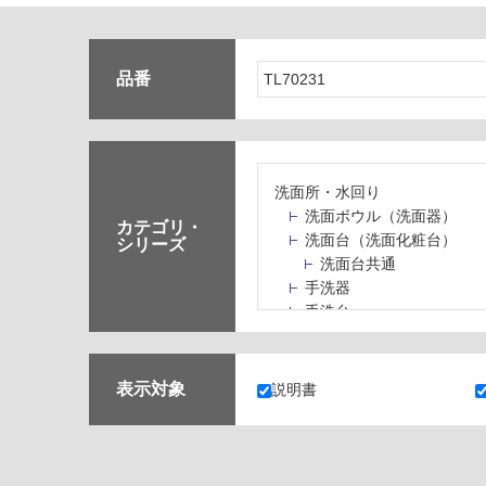
品番
洗面所・水回り
洗面ボウル（洗面器）
カテゴリ・
洗面台（洗面化粧台）
シリーズ
洗面台共通
手洗器
手洗台
水栓パン・スロップシン
水栓金具・水栓（蛇口）
止水栓・排水金物
表示対象
説明書
ミラーボックス・ミラー
ミラー（鏡）
洗面アクセサリー
洗面所収納（洗面収納）