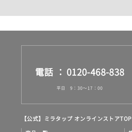
カウンター・天板（洗面
室内物干し（物干しワイ
ランドリールーム
メンテナンス
タイル
タイルインデックス
スラブタイル
フロアタイル（塩ビタイ
玄関タイル・庭タイル
キッチンタイル
電話
0120-468-838
外壁タイル
洗面台タイル
浴室タイル（お風呂タイ
平日 9：30～17：00
屋内床タイル
駐車場タイル
木目調タイル
セメント・コンクリート
アンティーク調タイル
【公式】ミラタップ オンラインストアTOP
テラコッタ調タイル
ストーン調タイル