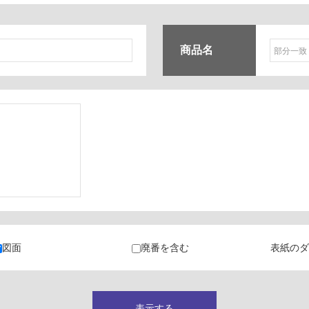
商品名
ク
・カラン
図面
廃番を含む
表紙のダ
キャビネット
表示する