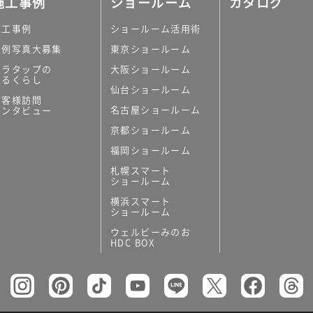
施工事例
ショールーム
カタログ
施工事例
ショールーム活用術
実例写真大募集
東京ショールーム
ミラタップの
大阪ショールーム
あるくらし
仙台ショールーム
の他
お客様訪問
名古屋ショールーム
インタビュー
キッチンボード）
京都ショールーム
ン（セクショナル
福岡ショールーム
札幌スマート
ショールーム
横浜スマート
ショールーム
ウェルビーみのお
リー
HDC BOX
板
トイレ