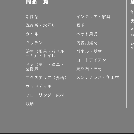
商品一覧
大理石調タイル
はめ込み式床材
キッチン
新商品
インテリア・家具
システムキッチン
洗面所・水回り
照明
キッチン共通その他
タイル
ペット用品
コンパクトキッチン
コンパクトキッチンそ
キッチン
内装用建材
MUJI＋KITCHEN
浴室（風呂・バスル
パネル・壁材
カップボード（食器棚・
ーム）・トイレ
ロートアイアン
コンビネーションキッチ
ドア（扉）・建具・
天然石・石材
キッチン）
玄関扉
キッチン機器
メンテナンス・施工材
エクステリア（外構）
レンジフード（換気扇）
ウッドデッキ
ビルトイン冷蔵庫
フローリング・床材
キッチン家電
キッチン雑貨・アクセサ
収納
キッチン収納
キッチンパネル
キッチンカウンター・天
メンテナンス
浴室（風呂・バスルーム）・