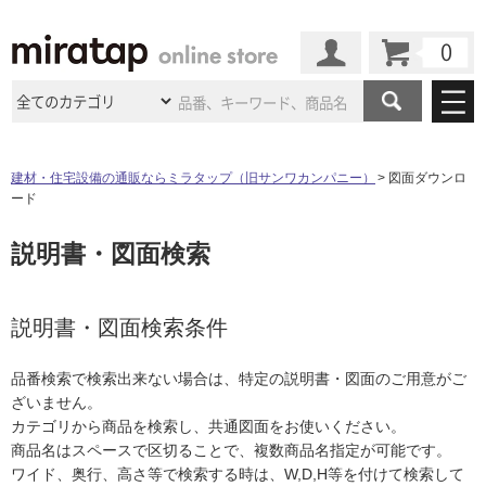
カート
マイページ
商品カテゴリ
建材・住宅設備の通販ならミラタップ（旧サンワカンパニー）
図面ダウンロ
ード
施工事例
洗面所・水回り
タイル
説明書・図面検索
ショールーム
施工事例
法人案件納入事例
キッチン
浴室（風呂・
バスルー
ム）・
トイレ
ショールームの
ご案内
東京
ショールーム
ミラタップ
のあるくらし
お客様訪問
インタビュー
説明書・図面検索条件
ドア（扉）・
建具・玄関
サポート
扉
エクステリア
（外構）
大阪
ショールーム
仙台
ショールーム
店舗・施設事例
品番検索で検索出来ない場合は、特定の説明書・図面のご用意がご
その他サービス
ご利用ガイド
初めての方へ
ざいません。
ウッドデッキ
フローリング・
床材
名古屋
ショールーム
京都
ショールーム
カテゴリから商品を検索し、共通図面をお使いください。
ミラタップと
創る家
工事会社紹介
Coziコンシ
よくある質問
お問い合わせ
商品名はスペースで区切ることで、複数商品名指定が可能です。
ASOLIE
ェルジュ
収納
インテリア・
家具
福岡
ショールーム
札幌スマート
ショールー
ワイド、奥行、高さ等で検索する時は、W,D,H等を付けて検索して