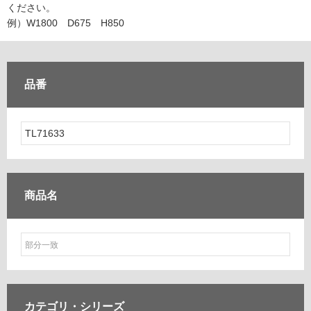
ム
ください。
修理お問い合わせ
クレーム公開
自分らしい家づくり
最高のリノベ会社が
みつ
照明
ペット用品
例）W1800 D675 H850
横浜スマート
ショールー
SUVACO
かる
リノベりす
ム
ウェルビーみのお
HDC
説明書・図面検索
水まわり
3年保証
BOX
内装用建材
パネル・壁材
品番
お役立ち情報
住まいの
スタイリング
ロートアイアン
天然石・石材
アイデア
ミラタップ
チャンネル
メンテナンス・
施工材
新商品
オンライン相談
商品名
カテゴリ・
シリーズ