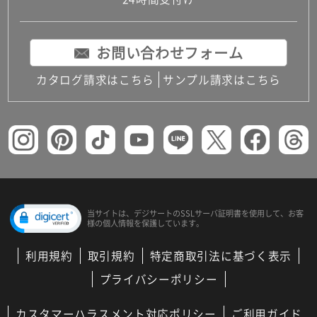
コンパクトキッチン
コンパクコンパクトキッチンその他トキッチンそ
の他
お問い合わせフォーム
MUJI＋KITCHEN
カップボード（食器棚・キッチンボード）
カタログ請求はこちら
サンプル請求はこちら
コンビネーションキッチン（セクショナルキッチ
ン）
キッチン機器
レンジフード（換気扇）
ビルトイン冷蔵庫
キッチン家電
キッチン雑貨・アクセサリー
キッチン収納
キッチンパネル
当サイトは、デジサートの
SSLサーバ証明書を使用して、
お客
様の個人情報を保護しています。
キッチンカウンター・天板
メンテナンス
利用規約
取引規約
特定商取引法に基づく表示
浴室（風呂・バスルーム）・トイレ
システムバス（ユニットバス）
プライバシーポリシー
バスタブ（浴槽）
バス共通
カスタマーハラスメント対応ポリシー
ご利用ガイド