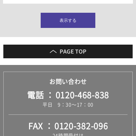
タイルインデックス
スラブタイル
フロアタイル（塩ビタイル）
表示する
玄関タイル・庭タイル
キッチンタイル
外壁タイル
洗面台タイル
浴室タイル（お風呂タイル）
屋内床タイル
駐車場タイル
木目調タイル
お問い合わせ
セメント・コンクリート調タイル
アンティーク調タイル
電話
0120-468-838
テラコッタ調タイル
ストーン調タイル
平日 9：30～17：00
大理石調タイル
はめ込み式床材
キッチン
FAX
0120-382-096
システムキッチン
キッチン共通その他
24時間受付け