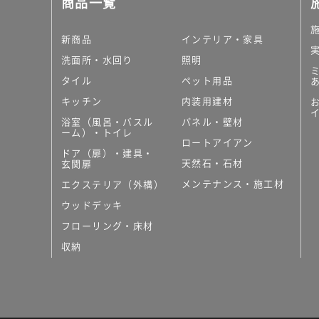
商品一覧
大理石調タイル
はめ込み式床材
キッチン
新商品
インテリア・家具
システムキッチン
洗面所・水回り
照明
キッチン共通その他
タイル
ペット用品
コンパクトキッチン
コンパクトキッチンそ
キッチン
内装用建材
MUJI＋KITCHEN
浴室（風呂・バスル
パネル・壁材
カップボード（食器棚・
ーム）・トイレ
ロートアイアン
コンビネーションキッチ
ドア（扉）・建具・
天然石・石材
キッチン）
玄関扉
キッチン機器
メンテナンス・施工材
エクステリア（外構）
レンジフード（換気扇）
ウッドデッキ
ビルトイン冷蔵庫
フローリング・床材
キッチン家電
キッチン雑貨・アクセサ
収納
キッチン収納
キッチンパネル
キッチンカウンター・天
メンテナンス
浴室（風呂・バスルーム）・