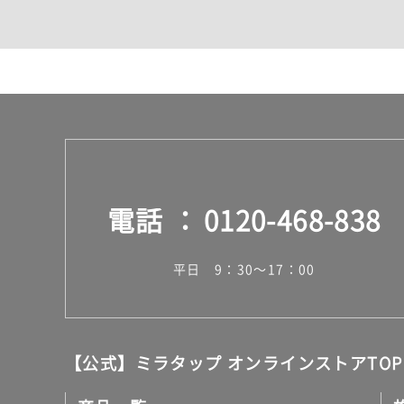
カウンター・天板（洗面
室内物干し（物干しワイ
ランドリールーム
メンテナンス
タイル
タイルインデックス
スラブタイル
フロアタイル（塩ビタイ
玄関タイル・庭タイル
キッチンタイル
電話
0120-468-838
外壁タイル
洗面台タイル
浴室タイル（お風呂タイ
平日 9：30～17：00
屋内床タイル
駐車場タイル
木目調タイル
セメント・コンクリート
アンティーク調タイル
【公式】ミラタップ オンラインストアTOP
テラコッタ調タイル
ストーン調タイル