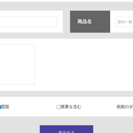
商品名
ク
・カラン
図面
廃番を含む
表紙のダ
キャビネット
表示する