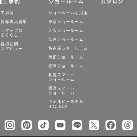
施工事例
ショールーム
カタログ
施工事例
ショールーム活用術
実例写真大募集
東京ショールーム
ミラタップの
大阪ショールーム
あるくらし
仙台ショールーム
の他
お客様訪問
名古屋ショールーム
インタビュー
キッチンボード）
京都ショールーム
ン（セクショナル
福岡ショールーム
札幌スマート
ショールーム
横浜スマート
ショールーム
ウェルビーみのお
リー
HDC BOX
板
トイレ