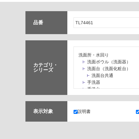
品番
洗面所・水回り
洗面ボウル（洗面器）
カテゴリ・
洗面台（洗面化粧台）
シリーズ
洗面台共通
手洗器
手洗台
水栓パン・スロップシン
水栓金具・水栓（蛇口）
止水栓・排水金物
表示対象
説明書
ミラーボックス・ミラー
ミラー（鏡）
洗面アクセサリー
洗面所収納（洗面収納）