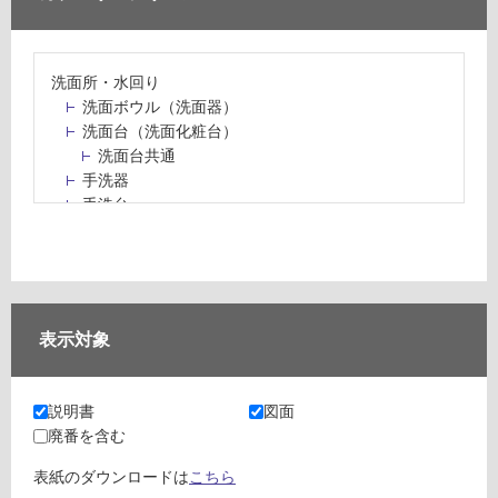
洗面所・水回り
洗面ボウル（洗面器）
洗面台（洗面化粧台）
洗面台共通
手洗器
手洗台
水栓パン・スロップシンク
水栓金具・水栓（蛇口）・カラン
止水栓・排水金物
ミラーボックス・ミラーキャビネット
ミラー（鏡）
表示対象
洗面アクセサリー
洗面所収納（洗面収納）
カウンター・天板（洗面所・水回り）
説明書
図面
室内物干し（物干しワイヤー・ロープ）
廃番を含む
ランドリールーム
メンテナンス
表紙のダウンロードは
こちら
タイル