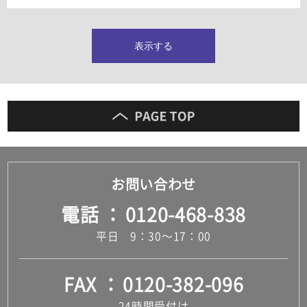
タイルインデックス
スラブタイル
フロアタイル（塩ビタイル）
表示する
玄関タイル・庭タイル
キッチンタイル
外壁タイル
洗面台タイル
浴室タイル（お風呂タイル）
屋内床タイル
駐車場タイル
木目調タイル
お問い合わせ
セメント・コンクリート調タイル
アンティーク調タイル
電話
0120-468-838
テラコッタ調タイル
ストーン調タイル
平日 9：30～17：00
大理石調タイル
はめ込み式床材
キッチン
FAX
0120-382-096
システムキッチン
キッチン共通その他
24時間受付け