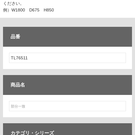
ム
ください。
修理お問い合わせ
クレーム公開
自分らしい家づくり
最高のリノベ会社が
みつ
照明
ペット用品
例）W1800 D675 H850
横浜スマート
ショールー
SUVACO
かる
リノベりす
ム
ウェルビーみのお
HDC
説明書・図面検索
水まわり
3年保証
BOX
内装用建材
パネル・壁材
品番
お役立ち情報
住まいの
スタイリング
ロートアイアン
天然石・石材
アイデア
ミラタップ
チャンネル
メンテナンス・
施工材
新商品
オンライン相談
商品名
カテゴリ・
シリーズ