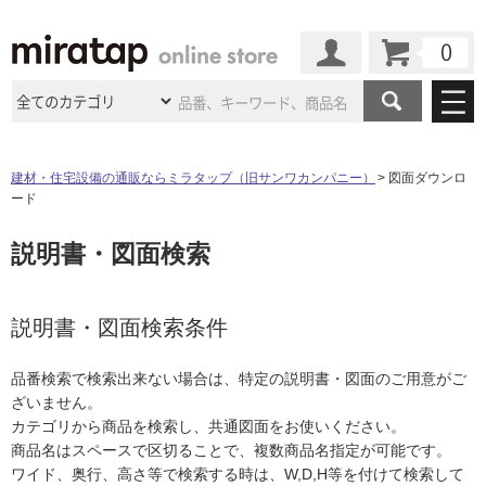
カート
マイページ
商品カテゴリ
建材・住宅設備の通販ならミラタップ（旧サンワカンパニー）
図面ダウンロ
ード
施工事例
洗面所・水回り
タイル
説明書・図面検索
ショールーム
施工事例
法人案件納入事例
キッチン
浴室（風呂・
バスルー
ム）・
トイレ
ショールームの
ご案内
東京
ショールーム
ミラタップ
のあるくらし
お客様訪問
インタビュー
説明書・図面検索条件
ドア（扉）・
建具・玄関
サポート
扉
エクステリア
（外構）
大阪
ショールーム
仙台
ショールーム
店舗・施設事例
品番検索で検索出来ない場合は、特定の説明書・図面のご用意がご
その他サービス
ご利用ガイド
初めての方へ
ざいません。
ウッドデッキ
フローリング・
床材
名古屋
ショールーム
京都
ショールーム
カテゴリから商品を検索し、共通図面をお使いください。
ミラタップと
創る家
工事会社紹介
Coziコンシ
よくある質問
お問い合わせ
商品名はスペースで区切ることで、複数商品名指定が可能です。
ASOLIE
ェルジュ
収納
インテリア・
家具
福岡
ショールーム
札幌スマート
ショールー
ワイド、奥行、高さ等で検索する時は、W,D,H等を付けて検索して