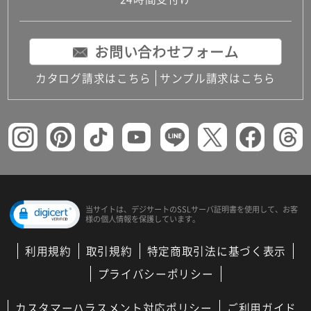
コンパクトキッチン
コンパクコンパクトキッチンその他トキッチンそ
の他
お問い合わせフォーム
MUJI＋KITCHEN
カップボード（食器棚・キッチンボード）
カタログ請求はこちら
サンプル請求はこちら
コンビネーションキッチン（セクショナルキッチ
ン）
キッチン機器
レンジフード（換気扇）
ビルトイン冷蔵庫
キッチン家電
キッチン雑貨・アクセサリー
キッチン収納
キッチンパネル
当サイトは、デジサートの
SSLサーバ証明書を使用して、
お客
様の個人情報を保護しています。
キッチンカウンター・天板
メンテナンス
利用規約
取引規約
特定商取引法に基づく表示
浴室（風呂・バスルーム）・トイレ
システムバス（ユニットバス）
プライバシーポリシー
バスタブ（浴槽）
バス共通
カスタマーハラスメント対応ポリシー
ご利用ガイド