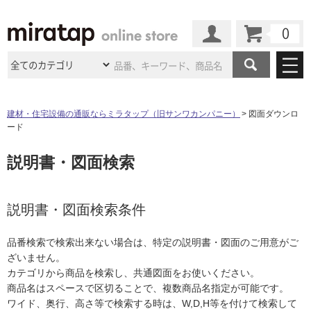
カート
マイページ
商品カテゴリ
建材・住宅設備の通販ならミラタップ（旧サンワカンパニー）
図面ダウンロ
ード
施工事例
洗面所・水回り
タイル
説明書・図面検索
ショールーム
施工事例
法人案件納入事例
キッチン
浴室（風呂・
バスルー
ム）・
トイレ
ショールームの
ご案内
東京
ショールーム
ミラタップ
のあるくらし
お客様訪問
インタビュー
説明書・図面検索条件
ドア（扉）・
建具・玄関
サポート
扉
エクステリア
（外構）
大阪
ショールーム
仙台
ショールーム
店舗・施設事例
品番検索で検索出来ない場合は、特定の説明書・図面のご用意がご
その他サービス
ご利用ガイド
初めての方へ
ざいません。
ウッドデッキ
フローリング・
床材
名古屋
ショールーム
京都
ショールーム
カテゴリから商品を検索し、共通図面をお使いください。
ミラタップと
創る家
工事会社紹介
Coziコンシ
よくある質問
お問い合わせ
商品名はスペースで区切ることで、複数商品名指定が可能です。
ASOLIE
ェルジュ
収納
インテリア・
家具
福岡
ショールーム
札幌スマート
ショールー
ワイド、奥行、高さ等で検索する時は、W,D,H等を付けて検索して