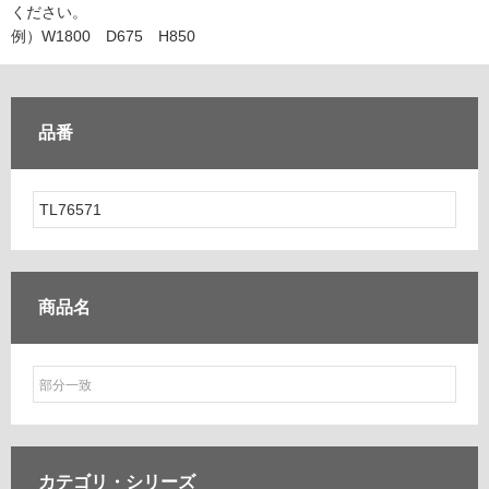
ム
ください。
修理お問い合わせ
クレーム公開
自分らしい家づくり
最高のリノベ会社が
みつ
照明
ペット用品
例）W1800 D675 H850
横浜スマート
ショールー
SUVACO
かる
リノベりす
ム
ウェルビーみのお
HDC
説明書・図面検索
水まわり
3年保証
BOX
内装用建材
パネル・壁材
品番
お役立ち情報
住まいの
スタイリング
ロートアイアン
天然石・石材
アイデア
ミラタップ
チャンネル
メンテナンス・
施工材
新商品
オンライン相談
商品名
カテゴリ・
シリーズ