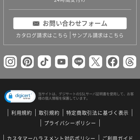
コンパクトキッチン
コンパクコンパクトキッチンその他トキッチンそ
の他
お問い合わせフォーム
MUJI＋KITCHEN
カップボード（食器棚・キッチンボード）
カタログ請求はこちら
サンプル請求はこちら
コンビネーションキッチン（セクショナルキッチ
ン）
キッチン機器
レンジフード（換気扇）
ビルトイン冷蔵庫
キッチン家電
キッチン雑貨・アクセサリー
キッチン収納
キッチンパネル
当サイトは、デジサートの
SSLサーバ証明書を使用して、
お客
様の個人情報を保護しています。
キッチンカウンター・天板
メンテナンス
利用規約
取引規約
特定商取引法に基づく表示
浴室（風呂・バスルーム）・トイレ
システムバス（ユニットバス）
プライバシーポリシー
バスタブ（浴槽）
バス共通
カスタマーハラスメント対応ポリシー
ご利用ガイド