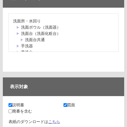
洗面所・水回り
洗面ボウル（洗面器）
洗面台（洗面化粧台）
洗面台共通
手洗器
手洗台
水栓パン・スロップシンク
水栓金具・水栓（蛇口）・カラン
止水栓・排水金物
ミラーボックス・ミラーキャビネット
ミラー（鏡）
表示対象
洗面アクセサリー
洗面所収納（洗面収納）
カウンター・天板（洗面所・水回り）
説明書
図面
室内物干し（物干しワイヤー・ロープ）
廃番を含む
ランドリールーム
メンテナンス
表紙のダウンロードは
こちら
タイル