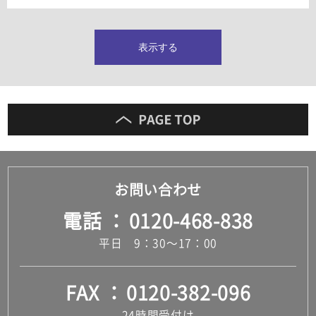
タイルインデックス
スラブタイル
フロアタイル（塩ビタイル）
表示する
玄関タイル・庭タイル
キッチンタイル
外壁タイル
洗面台タイル
浴室タイル（お風呂タイル）
屋内床タイル
駐車場タイル
木目調タイル
お問い合わせ
セメント・コンクリート調タイル
アンティーク調タイル
電話
0120-468-838
テラコッタ調タイル
ストーン調タイル
平日 9：30～17：00
大理石調タイル
はめ込み式床材
キッチン
FAX
0120-382-096
システムキッチン
キッチン共通その他
24時間受付け