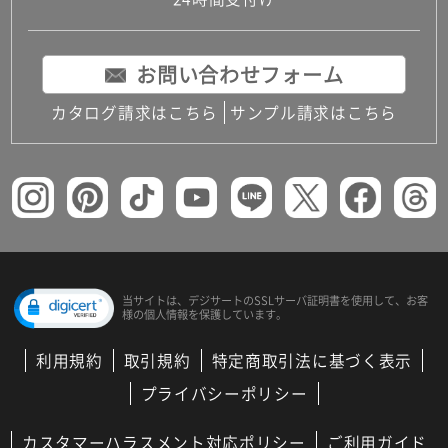
コンパクトキッチン
コンパクコンパクトキッチンその他トキッチンそ
の他
お問い合わせフォーム
MUJI＋KITCHEN
カップボード（食器棚・キッチンボード）
カタログ請求はこちら
サンプル請求はこちら
コンビネーションキッチン（セクショナルキッチ
ン）
キッチン機器
レンジフード（換気扇）
ビルトイン冷蔵庫
キッチン家電
キッチン雑貨・アクセサリー
キッチン収納
キッチンパネル
当サイトは、デジサートの
SSLサーバ証明書を使用して、
お客
様の個人情報を保護しています。
キッチンカウンター・天板
メンテナンス
利用規約
取引規約
特定商取引法に基づく表示
浴室（風呂・バスルーム）・トイレ
システムバス（ユニットバス）
プライバシーポリシー
バスタブ（浴槽）
バス共通
カスタマーハラスメント対応ポリシー
ご利用ガイド