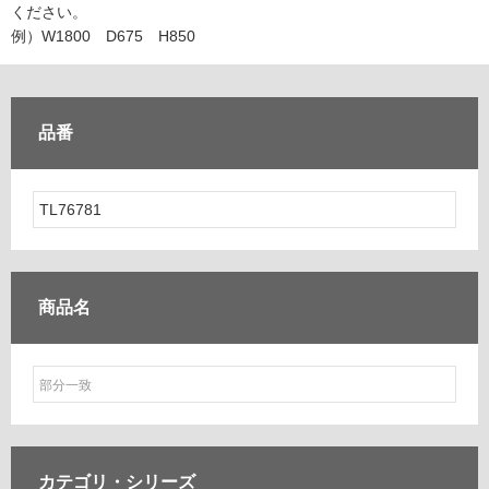
ム
ください。
修理お問い合わせ
クレーム公開
自分らしい家づくり
最高のリノベ会社が
みつ
照明
ペット用品
例）W1800 D675 H850
横浜スマート
ショールー
SUVACO
かる
リノベりす
ム
ウェルビーみのお
HDC
説明書・図面検索
水まわり
3年保証
BOX
内装用建材
パネル・壁材
品番
お役立ち情報
住まいの
スタイリング
ロートアイアン
天然石・石材
アイデア
ミラタップ
チャンネル
メンテナンス・
施工材
新商品
オンライン相談
商品名
カテゴリ・
シリーズ