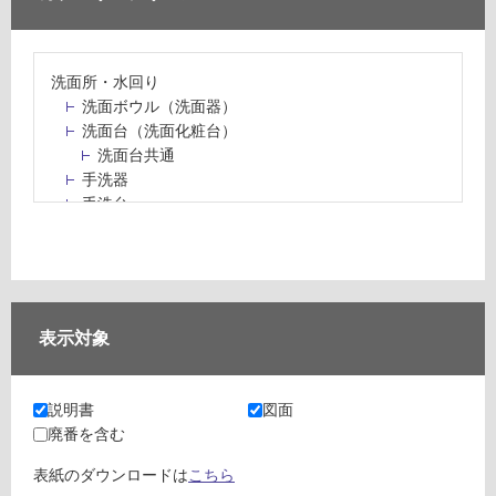
洗面所・水回り
洗面ボウル（洗面器）
洗面台（洗面化粧台）
洗面台共通
手洗器
手洗台
水栓パン・スロップシンク
水栓金具・水栓（蛇口）・カラン
止水栓・排水金物
ミラーボックス・ミラーキャビネット
ミラー（鏡）
表示対象
洗面アクセサリー
洗面所収納（洗面収納）
カウンター・天板（洗面所・水回り）
説明書
図面
室内物干し（物干しワイヤー・ロープ）
廃番を含む
ランドリールーム
メンテナンス
表紙のダウンロードは
こちら
タイル