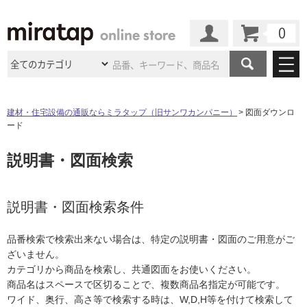
カート
マイページ
商品カテゴリ
建材・住宅設備の通販ならミラタップ（旧サンワカンパニー）
図面ダウンロ
ード
施工事例
洗面所・水回り
タイル
説明書・図面検索
ショールーム
施工事例
法人案件納入事例
キッチン
浴室（風呂・
バスルー
ム）・
トイレ
ショールームの
ご案内
東京
ショールーム
ミラタップ
のあるくらし
お客様訪問
インタビュー
説明書・図面検索条件
ドア（扉）・
建具・玄関
サポート
扉
エクステリア
（外構）
大阪
ショールーム
仙台
ショールーム
店舗・施設事例
品番検索で検索出来ない場合は、特定の説明書・図面のご用意がご
その他サービス
ご利用ガイド
初めての方へ
ざいません。
ウッドデッキ
フローリング・
床材
名古屋
ショールーム
京都
ショールーム
カテゴリから商品を検索し、共通図面をお使いください。
ミラタップと
創る家
工事会社紹介
Coziコンシ
よくある質問
お問い合わせ
商品名はスペースで区切ることで、複数商品名指定が可能です。
ASOLIE
ェルジュ
収納
インテリア・
家具
福岡
ショールーム
札幌スマート
ショールー
ワイド、奥行、高さ等で検索する時は、W,D,H等を付けて検索して