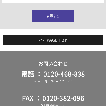
タイルインデックス
スラブタイル
フロアタイル（塩ビタイル）
表示する
玄関タイル・庭タイル
キッチンタイル
外壁タイル
洗面台タイル
浴室タイル（お風呂タイル）
屋内床タイル
駐車場タイル
木目調タイル
お問い合わせ
セメント・コンクリート調タイル
アンティーク調タイル
電話
0120-468-838
テラコッタ調タイル
ストーン調タイル
平日 9：30～17：00
大理石調タイル
はめ込み式床材
キッチン
FAX
0120-382-096
システムキッチン
キッチン共通その他
24時間受付け