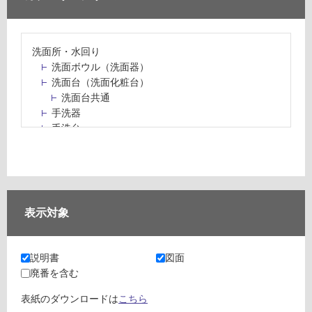
洗面所・水回り
洗面ボウル（洗面器）
洗面台（洗面化粧台）
洗面台共通
手洗器
手洗台
水栓パン・スロップシンク
水栓金具・水栓（蛇口）・カラン
止水栓・排水金物
ミラーボックス・ミラーキャビネット
ミラー（鏡）
表示対象
洗面アクセサリー
洗面所収納（洗面収納）
カウンター・天板（洗面所・水回り）
説明書
図面
室内物干し（物干しワイヤー・ロープ）
廃番を含む
ランドリールーム
メンテナンス
表紙のダウンロードは
こちら
タイル