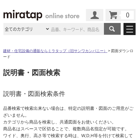
カート
マイページ
商品カテゴリ
建材・住宅設備の通販ならミラタップ（旧サンワカンパニー）
図面ダウンロ
ード
施工事例
洗面所・水回り
タイル
説明書・図面検索
ショールーム
施工事例
法人案件納入事例
キッチン
浴室（風呂・
バスルー
ム）・
トイレ
ショールームの
ご案内
東京
ショールーム
ミラタップ
のあるくらし
お客様訪問
インタビュー
説明書・図面検索条件
ドア（扉）・
建具・玄関
サポート
扉
エクステリア
（外構）
大阪
ショールーム
仙台
ショールーム
店舗・施設事例
品番検索で検索出来ない場合は、特定の説明書・図面のご用意がご
その他サービス
ご利用ガイド
初めての方へ
ざいません。
ウッドデッキ
フローリング・
床材
名古屋
ショールーム
京都
ショールーム
カテゴリから商品を検索し、共通図面をお使いください。
ミラタップと
創る家
工事会社紹介
Coziコンシ
よくある質問
お問い合わせ
商品名はスペースで区切ることで、複数商品名指定が可能です。
ASOLIE
ェルジュ
収納
インテリア・
家具
福岡
ショールーム
札幌スマート
ショールー
ワイド、奥行、高さ等で検索する時は、W,D,H等を付けて検索して