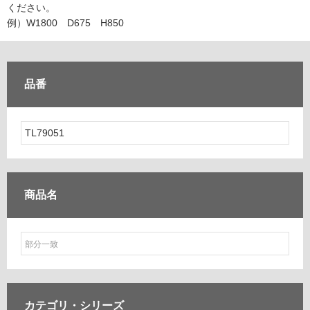
ム
ください。
修理お問い合わせ
クレーム公開
自分らしい家づくり
最高のリノベ会社が
みつ
照明
ペット用品
例）W1800 D675 H850
横浜スマート
ショールー
SUVACO
かる
リノベりす
ム
ウェルビーみのお
HDC
説明書・図面検索
水まわり
3年保証
BOX
内装用建材
パネル・壁材
品番
お役立ち情報
住まいの
スタイリング
ロートアイアン
天然石・石材
アイデア
ミラタップ
チャンネル
メンテナンス・
施工材
新商品
オンライン相談
商品名
カテゴリ・
シリーズ