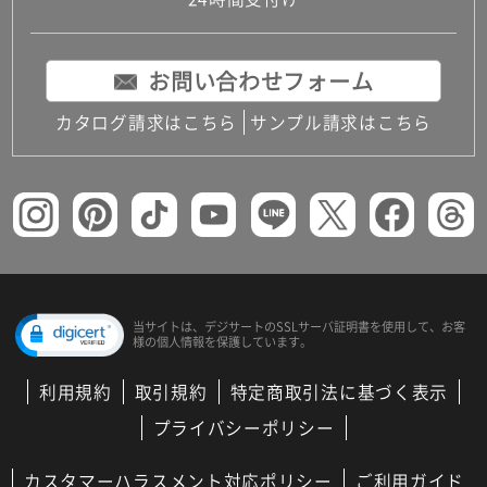
コンパクトキッチン
コンパクコンパクトキッチンその他トキッチンそ
の他
お問い合わせフォーム
MUJI＋KITCHEN
カップボード（食器棚・キッチンボード）
カタログ請求はこちら
サンプル請求はこちら
コンビネーションキッチン（セクショナルキッチ
ン）
キッチン機器
レンジフード（換気扇）
ビルトイン冷蔵庫
キッチン家電
キッチン雑貨・アクセサリー
キッチン収納
キッチンパネル
当サイトは、デジサートの
SSLサーバ証明書を使用して、
お客
様の個人情報を保護しています。
キッチンカウンター・天板
メンテナンス
利用規約
取引規約
特定商取引法に基づく表示
浴室（風呂・バスルーム）・トイレ
システムバス（ユニットバス）
プライバシーポリシー
バスタブ（浴槽）
バス共通
カスタマーハラスメント対応ポリシー
ご利用ガイド