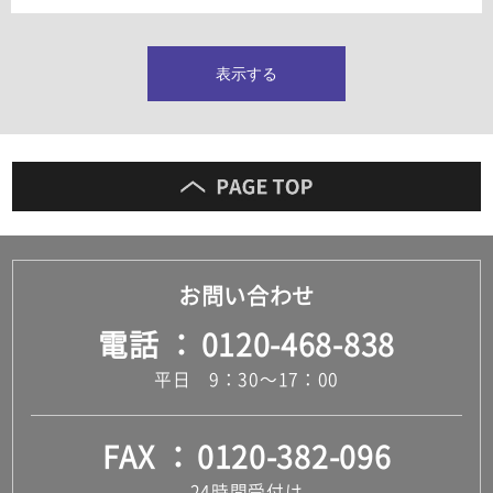
タイルインデックス
スラブタイル
フロアタイル（塩ビタイル）
表示する
玄関タイル・庭タイル
キッチンタイル
外壁タイル
洗面台タイル
浴室タイル（お風呂タイル）
屋内床タイル
駐車場タイル
木目調タイル
お問い合わせ
セメント・コンクリート調タイル
アンティーク調タイル
電話
0120-468-838
テラコッタ調タイル
ストーン調タイル
平日 9：30～17：00
大理石調タイル
はめ込み式床材
キッチン
FAX
0120-382-096
システムキッチン
キッチン共通その他
24時間受付け