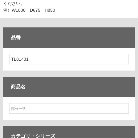
ム
ください。
修理お問い合わせ
クレーム公開
自分らしい家づくり
最高のリノベ会社が
みつ
照明
ペット用品
例）W1800 D675 H850
横浜スマート
ショールー
SUVACO
かる
リノベりす
ム
ウェルビーみのお
HDC
説明書・図面検索
水まわり
3年保証
BOX
内装用建材
パネル・壁材
品番
お役立ち情報
住まいの
スタイリング
ロートアイアン
天然石・石材
アイデア
ミラタップ
チャンネル
メンテナンス・
施工材
新商品
オンライン相談
商品名
カテゴリ・
シリーズ