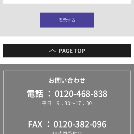
タイルインデックス
スラブタイル
フロアタイル（塩ビタイル）
表示する
玄関タイル・庭タイル
キッチンタイル
外壁タイル
洗面台タイル
浴室タイル（お風呂タイル）
屋内床タイル
駐車場タイル
木目調タイル
お問い合わせ
セメント・コンクリート調タイル
アンティーク調タイル
電話
0120-468-838
テラコッタ調タイル
ストーン調タイル
平日 9：30～17：00
大理石調タイル
はめ込み式床材
キッチン
FAX
0120-382-096
システムキッチン
キッチン共通その他
24時間受付け