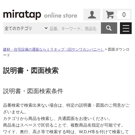
カート
マイページ
商品カテゴリ
建材・住宅設備の通販ならミラタップ（旧サンワカンパニー）
図面ダウンロ
ード
施工事例
洗面所・水回り
タイル
説明書・図面検索
ショールーム
施工事例
法人案件納入事例
キッチン
浴室（風呂・
バスルー
ム）・
トイレ
ショールームの
ご案内
東京
ショールーム
ミラタップ
のあるくらし
お客様訪問
インタビュー
説明書・図面検索条件
ドア（扉）・
建具・玄関
サポート
扉
エクステリア
（外構）
大阪
ショールーム
仙台
ショールーム
店舗・施設事例
品番検索で検索出来ない場合は、特定の説明書・図面のご用意がご
その他サービス
ご利用ガイド
初めての方へ
ざいません。
ウッドデッキ
フローリング・
床材
名古屋
ショールーム
京都
ショールーム
カテゴリから商品を検索し、共通図面をお使いください。
ミラタップと
創る家
工事会社紹介
Coziコンシ
よくある質問
お問い合わせ
商品名はスペースで区切ることで、複数商品名指定が可能です。
ASOLIE
ェルジュ
収納
インテリア・
家具
福岡
ショールーム
札幌スマート
ショールー
ワイド、奥行、高さ等で検索する時は、W,D,H等を付けて検索して