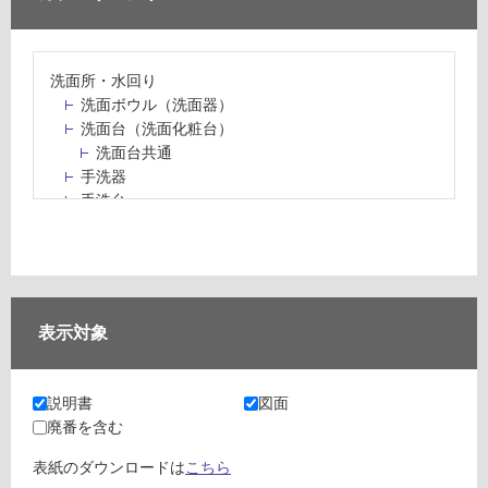
洗面所・水回り
洗面ボウル（洗面器）
洗面台（洗面化粧台）
洗面台共通
手洗器
手洗台
水栓パン・スロップシンク
水栓金具・水栓（蛇口）・カラン
止水栓・排水金物
ミラーボックス・ミラーキャビネット
ミラー（鏡）
表示対象
洗面アクセサリー
洗面所収納（洗面収納）
カウンター・天板（洗面所・水回り）
説明書
図面
室内物干し（物干しワイヤー・ロープ）
廃番を含む
ランドリールーム
メンテナンス
表紙のダウンロードは
こちら
タイル