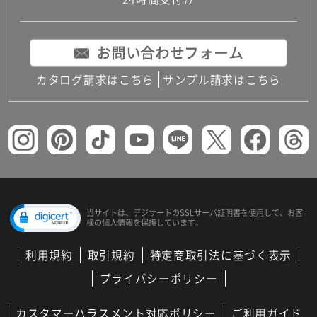
コンパクトキッチン
コンパクコンパクトキッチンその他トキッチンそ
の他
お問い合わせフォーム
MUJI＋KITCHEN
カップボード（食器棚・キッチンボード）
カタログ請求はこちら
サンプル請求はこちら
コンビネーションキッチン（セクショナルキッチ
ン）
キッチン機器
レンジフード（換気扇）
ビルトイン冷蔵庫
キッチン家電
キッチン雑貨・アクセサリー
キッチン収納
キッチンパネル
当サイトは、デジサートの
SSLサーバ証明書を使用して、
お客
様の個人情報を保護しています。
キッチンカウンター・天板
メンテナンス
利用規約
取引規約
特定商取引法に基づく表示
浴室（風呂・バスルーム）・トイレ
システムバス（ユニットバス）
プライバシーポリシー
バスタブ（浴槽）
バス共通
カスタマーハラスメント対応ポリシー
ご利用ガイド