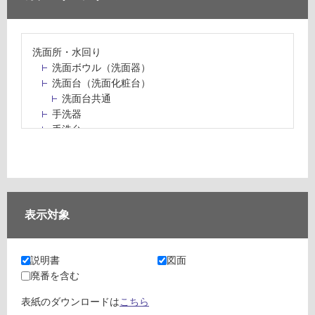
洗面所・水回り
洗面ボウル（洗面器）
洗面台（洗面化粧台）
洗面台共通
手洗器
手洗台
水栓パン・スロップシンク
水栓金具・水栓（蛇口）・カラン
止水栓・排水金物
ミラーボックス・ミラーキャビネット
ミラー（鏡）
表示対象
洗面アクセサリー
洗面所収納（洗面収納）
カウンター・天板（洗面所・水回り）
説明書
図面
室内物干し（物干しワイヤー・ロープ）
廃番を含む
ランドリールーム
メンテナンス
表紙のダウンロードは
こちら
タイル