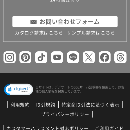
コンパクトキッチン
コンパクコンパクトキッチンその他トキッチンそ
の他
お問い合わせフォーム
MUJI＋KITCHEN
カップボード（食器棚・キッチンボード）
カタログ請求はこちら
サンプル請求はこちら
コンビネーションキッチン（セクショナルキッチ
ン）
キッチン機器
レンジフード（換気扇）
ビルトイン冷蔵庫
キッチン家電
キッチン雑貨・アクセサリー
キッチン収納
キッチンパネル
当サイトは、デジサートの
SSLサーバ証明書を使用して、
お客
様の個人情報を保護しています。
キッチンカウンター・天板
メンテナンス
利用規約
取引規約
特定商取引法に基づく表示
浴室（風呂・バスルーム）・トイレ
システムバス（ユニットバス）
プライバシーポリシー
バスタブ（浴槽）
バス共通
カスタマーハラスメント対応ポリシー
ご利用ガイド