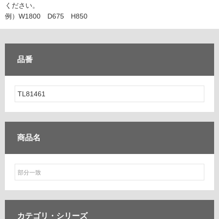
ム
ください。
修理お問い合わせ
クレーム公開
自分らしい家づくり
最高のリノベ会社が
みつ
照明
ペット用品
例）W1800 D675 H850
横浜スマート
ショールー
SUVACO
かる
リノベりす
ム
ウェルビーみのお
HDC
説明書・図面検索
水まわり
3年保証
BOX
内装用建材
パネル・壁材
品番
お役立ち情報
住まいの
スタイリング
ロートアイアン
天然石・石材
アイデア
ミラタップ
チャンネル
メンテナンス・
施工材
新商品
オンライン相談
商品名
カテゴリ・
シリーズ