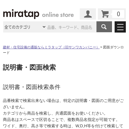
カート
マイページ
商品カテゴリ
建材・住宅設備の通販ならミラタップ（旧サンワカンパニー）
図面ダウンロ
ード
施工事例
洗面所・水回り
タイル
説明書・図面検索
ショールーム
施工事例
法人案件納入事例
キッチン
浴室（風呂・
バスルー
ム）・
トイレ
ショールームの
ご案内
東京
ショールーム
ミラタップ
のあるくらし
お客様訪問
インタビュー
説明書・図面検索条件
ドア（扉）・
建具・玄関
サポート
扉
エクステリア
（外構）
大阪
ショールーム
仙台
ショールーム
店舗・施設事例
品番検索で検索出来ない場合は、特定の説明書・図面のご用意がご
その他サービス
ご利用ガイド
初めての方へ
ざいません。
ウッドデッキ
フローリング・
床材
名古屋
ショールーム
京都
ショールーム
カテゴリから商品を検索し、共通図面をお使いください。
ミラタップと
創る家
工事会社紹介
Coziコンシ
よくある質問
お問い合わせ
商品名はスペースで区切ることで、複数商品名指定が可能です。
ASOLIE
ェルジュ
収納
インテリア・
家具
福岡
ショールーム
札幌スマート
ショールー
ワイド、奥行、高さ等で検索する時は、W,D,H等を付けて検索して