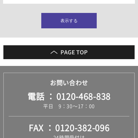
タイルインデックス
スラブタイル
フロアタイル（塩ビタイル）
表示する
玄関タイル・庭タイル
キッチンタイル
外壁タイル
洗面台タイル
浴室タイル（お風呂タイル）
屋内床タイル
駐車場タイル
木目調タイル
お問い合わせ
セメント・コンクリート調タイル
アンティーク調タイル
電話
0120-468-838
テラコッタ調タイル
ストーン調タイル
平日 9：30～17：00
大理石調タイル
はめ込み式床材
キッチン
FAX
0120-382-096
システムキッチン
キッチン共通その他
24時間受付け