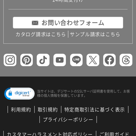
コンパクトキッチン
コンパクコンパクトキッチンその他トキッチンそ
の他
お問い合わせフォーム
MUJI＋KITCHEN
カップボード（食器棚・キッチンボード）
カタログ請求はこちら
サンプル請求はこちら
コンビネーションキッチン（セクショナルキッチ
ン）
キッチン機器
レンジフード（換気扇）
ビルトイン冷蔵庫
キッチン家電
キッチン雑貨・アクセサリー
キッチン収納
キッチンパネル
当サイトは、デジサートの
SSLサーバ証明書を使用して、
お客
様の個人情報を保護しています。
キッチンカウンター・天板
メンテナンス
利用規約
取引規約
特定商取引法に基づく表示
浴室（風呂・バスルーム）・トイレ
システムバス（ユニットバス）
プライバシーポリシー
バスタブ（浴槽）
バス共通
カスタマーハラスメント対応ポリシー
ご利用ガイド