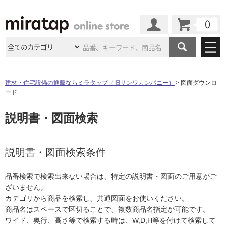
カート
マイページ
商品カテゴリ
建材・住宅設備の通販ならミラタップ（旧サンワカンパニー）
図面ダウンロ
ード
施工事例
洗面所・水回り
タイル
説明書・図面検索
ショールーム
施工事例
法人案件納入事例
キッチン
浴室（風呂・
バスルー
ム）・
トイレ
ショールームの
ご案内
東京
ショールーム
ミラタップ
のあるくらし
お客様訪問
インタビュー
説明書・図面検索条件
ドア（扉）・
建具・玄関
サポート
扉
エクステリア
（外構）
大阪
ショールーム
仙台
ショールーム
店舗・施設事例
品番検索で検索出来ない場合は、特定の説明書・図面のご用意がご
その他サービス
ご利用ガイド
初めての方へ
ざいません。
ウッドデッキ
フローリング・
床材
名古屋
ショールーム
京都
ショールーム
カテゴリから商品を検索し、共通図面をお使いください。
ミラタップと
創る家
工事会社紹介
Coziコンシ
よくある質問
お問い合わせ
商品名はスペースで区切ることで、複数商品名指定が可能です。
ASOLIE
ェルジュ
収納
インテリア・
家具
福岡
ショールーム
札幌スマート
ショールー
ワイド、奥行、高さ等で検索する時は、W,D,H等を付けて検索して