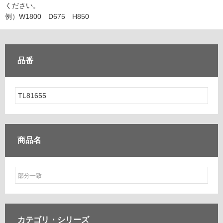
ム
ください。
修理お問い合わせ
クレーム公開
自分らしい家づくり
最高のリノベ会社が
みつ
照明
ペット用品
例）W1800 D675 H850
横浜スマート
ショールー
SUVACO
かる
リノベりす
ム
ウェルビーみのお
HDC
説明書・図面検索
水まわり
3年保証
BOX
内装用建材
パネル・壁材
品番
お役立ち情報
住まいの
スタイリング
ロートアイアン
天然石・石材
アイデア
ミラタップ
チャンネル
メンテナンス・
施工材
新商品
オンライン相談
商品名
カテゴリ・
シリーズ