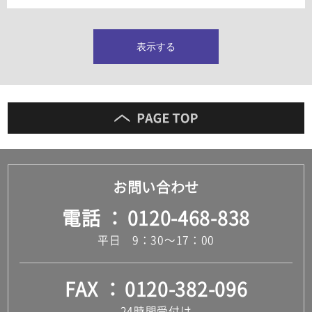
タイルインデックス
スラブタイル
フロアタイル（塩ビタイル）
表示する
玄関タイル・庭タイル
キッチンタイル
外壁タイル
洗面台タイル
浴室タイル（お風呂タイル）
屋内床タイル
駐車場タイル
木目調タイル
お問い合わせ
セメント・コンクリート調タイル
アンティーク調タイル
電話
0120-468-838
テラコッタ調タイル
ストーン調タイル
平日 9：30～17：00
大理石調タイル
はめ込み式床材
キッチン
FAX
0120-382-096
システムキッチン
キッチン共通その他
24時間受付け