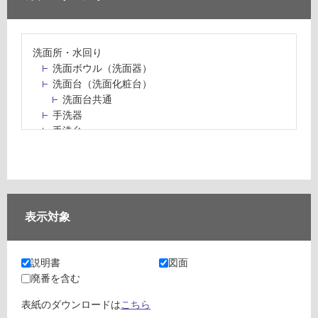
洗面所・水回り
洗面ボウル（洗面器）
洗面台（洗面化粧台）
洗面台共通
手洗器
手洗台
水栓パン・スロップシンク
水栓金具・水栓（蛇口）・カラン
止水栓・排水金物
ミラーボックス・ミラーキャビネット
ミラー（鏡）
表示対象
洗面アクセサリー
洗面所収納（洗面収納）
カウンター・天板（洗面所・水回り）
説明書
図面
室内物干し（物干しワイヤー・ロープ）
廃番を含む
ランドリールーム
メンテナンス
表紙のダウンロードは
こちら
タイル