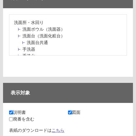
洗面所・水回り
洗面ボウル（洗面器）
洗面台（洗面化粧台）
洗面台共通
手洗器
手洗台
水栓パン・スロップシンク
水栓金具・水栓（蛇口）・カラン
止水栓・排水金物
ミラーボックス・ミラーキャビネット
ミラー（鏡）
表示対象
洗面アクセサリー
洗面所収納（洗面収納）
カウンター・天板（洗面所・水回り）
説明書
図面
室内物干し（物干しワイヤー・ロープ）
廃番を含む
ランドリールーム
メンテナンス
表紙のダウンロードは
こちら
タイル