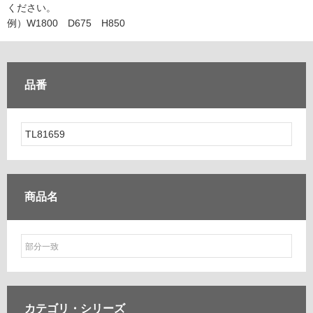
ム
ください。
修理お問い合わせ
クレーム公開
自分らしい家づくり
最高のリノベ会社が
みつ
照明
ペット用品
例）W1800 D675 H850
横浜スマート
ショールー
SUVACO
かる
リノベりす
ム
ウェルビーみのお
HDC
説明書・図面検索
水まわり
3年保証
BOX
内装用建材
パネル・壁材
品番
お役立ち情報
住まいの
スタイリング
ロートアイアン
天然石・石材
アイデア
ミラタップ
チャンネル
メンテナンス・
施工材
新商品
オンライン相談
商品名
カテゴリ・
シリーズ