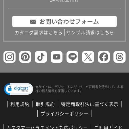
コンパクトキッチン
コンパクコンパクトキッチンその他トキッチンそ
の他
お問い合わせフォーム
MUJI＋KITCHEN
カップボード（食器棚・キッチンボード）
カタログ請求はこちら
サンプル請求はこちら
コンビネーションキッチン（セクショナルキッチ
ン）
キッチン機器
レンジフード（換気扇）
ビルトイン冷蔵庫
キッチン家電
キッチン雑貨・アクセサリー
キッチン収納
キッチンパネル
当サイトは、デジサートの
SSLサーバ証明書を使用して、
お客
様の個人情報を保護しています。
キッチンカウンター・天板
メンテナンス
利用規約
取引規約
特定商取引法に基づく表示
浴室（風呂・バスルーム）・トイレ
システムバス（ユニットバス）
プライバシーポリシー
バスタブ（浴槽）
バス共通
カスタマーハラスメント対応ポリシー
ご利用ガイド