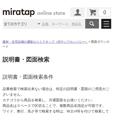
カート
マイページ
商品カテゴリ
建材・住宅設備の通販ならミラタップ（旧サンワカンパニー）
図面ダウンロ
ード
施工事例
洗面所・水回り
タイル
説明書・図面検索
ショールーム
施工事例
法人案件納入事例
キッチン
浴室（風呂・
バスルー
ム）・
トイレ
ショールームの
ご案内
東京
ショールーム
ミラタップ
のあるくらし
お客様訪問
インタビュー
説明書・図面検索条件
ドア（扉）・
建具・玄関
サポート
扉
エクステリア
（外構）
大阪
ショールーム
仙台
ショールーム
店舗・施設事例
品番検索で検索出来ない場合は、特定の説明書・図面のご用意がご
その他サービス
ご利用ガイド
初めての方へ
ざいません。
ウッドデッキ
フローリング・
床材
名古屋
ショールーム
京都
ショールーム
カテゴリから商品を検索し、共通図面をお使いください。
ミラタップと
創る家
工事会社紹介
Coziコンシ
よくある質問
お問い合わせ
商品名はスペースで区切ることで、複数商品名指定が可能です。
ASOLIE
ェルジュ
収納
インテリア・
家具
福岡
ショールーム
札幌スマート
ショールー
ワイド、奥行、高さ等で検索する時は、W,D,H等を付けて検索して