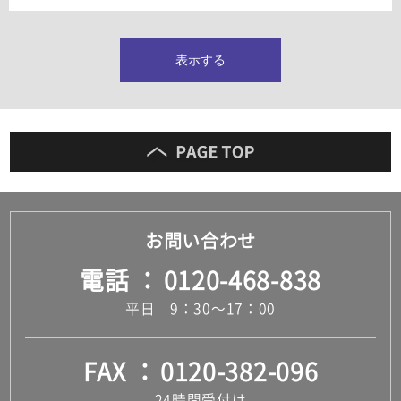
タイルインデックス
スラブタイル
フロアタイル（塩ビタイル）
表示する
玄関タイル・庭タイル
キッチンタイル
外壁タイル
洗面台タイル
浴室タイル（お風呂タイル）
屋内床タイル
駐車場タイル
木目調タイル
お問い合わせ
セメント・コンクリート調タイル
アンティーク調タイル
電話
0120-468-838
テラコッタ調タイル
ストーン調タイル
平日 9：30～17：00
大理石調タイル
はめ込み式床材
キッチン
FAX
0120-382-096
システムキッチン
キッチン共通その他
24時間受付け