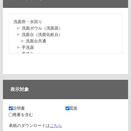
洗面所・水回り
洗面ボウル（洗面器）
洗面台（洗面化粧台）
洗面台共通
手洗器
手洗台
水栓パン・スロップシンク
水栓金具・水栓（蛇口）・カラン
止水栓・排水金物
ミラーボックス・ミラーキャビネット
ミラー（鏡）
表示対象
洗面アクセサリー
洗面所収納（洗面収納）
カウンター・天板（洗面所・水回り）
説明書
図面
室内物干し（物干しワイヤー・ロープ）
廃番を含む
ランドリールーム
メンテナンス
表紙のダウンロードは
こちら
タイル