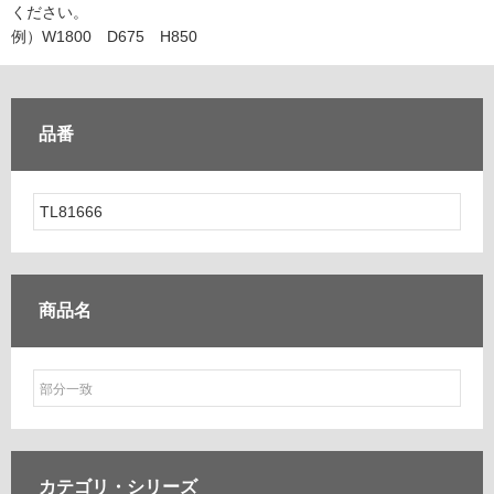
ム
ください。
修理お問い合わせ
クレーム公開
自分らしい家づくり
最高のリノベ会社が
みつ
照明
ペット用品
例）W1800 D675 H850
横浜スマート
ショールー
SUVACO
かる
リノベりす
ム
ウェルビーみのお
HDC
説明書・図面検索
水まわり
3年保証
BOX
内装用建材
パネル・壁材
品番
お役立ち情報
住まいの
スタイリング
ロートアイアン
天然石・石材
アイデア
ミラタップ
チャンネル
メンテナンス・
施工材
新商品
オンライン相談
商品名
カテゴリ・
シリーズ