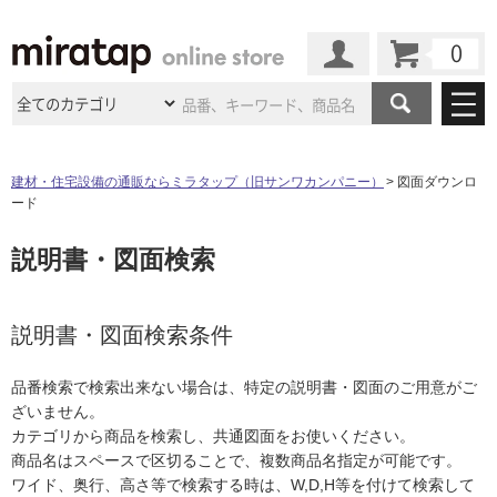
カート
マイページ
商品カテゴリ
建材・住宅設備の通販ならミラタップ（旧サンワカンパニー）
図面ダウンロ
ード
施工事例
洗面所・水回り
タイル
説明書・図面検索
ショールーム
施工事例
法人案件納入事例
キッチン
浴室（風呂・
バスルー
ム）・
トイレ
ショールームの
ご案内
東京
ショールーム
ミラタップ
のあるくらし
お客様訪問
インタビュー
説明書・図面検索条件
ドア（扉）・
建具・玄関
サポート
扉
エクステリア
（外構）
大阪
ショールーム
仙台
ショールーム
店舗・施設事例
品番検索で検索出来ない場合は、特定の説明書・図面のご用意がご
その他サービス
ご利用ガイド
初めての方へ
ざいません。
ウッドデッキ
フローリング・
床材
名古屋
ショールーム
京都
ショールーム
カテゴリから商品を検索し、共通図面をお使いください。
ミラタップと
創る家
工事会社紹介
Coziコンシ
よくある質問
お問い合わせ
商品名はスペースで区切ることで、複数商品名指定が可能です。
ASOLIE
ェルジュ
収納
インテリア・
家具
福岡
ショールーム
札幌スマート
ショールー
ワイド、奥行、高さ等で検索する時は、W,D,H等を付けて検索して