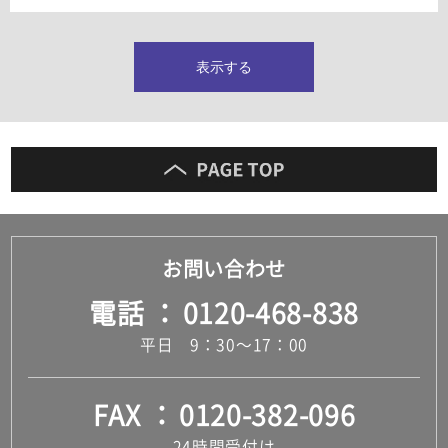
タイルインデックス
スラブタイル
フロアタイル（塩ビタイル）
表示する
玄関タイル・庭タイル
キッチンタイル
外壁タイル
洗面台タイル
浴室タイル（お風呂タイル）
屋内床タイル
駐車場タイル
木目調タイル
お問い合わせ
セメント・コンクリート調タイル
アンティーク調タイル
電話
0120-468-838
テラコッタ調タイル
ストーン調タイル
平日 9：30～17：00
大理石調タイル
はめ込み式床材
キッチン
FAX
0120-382-096
システムキッチン
キッチン共通その他
24時間受付け