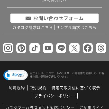
コンパクトキッチン
コンパクコンパクトキッチンその他トキッチンそ
の他
お問い合わせフォーム
MUJI＋KITCHEN
カップボード（食器棚・キッチンボード）
カタログ請求はこちら
サンプル請求はこちら
コンビネーションキッチン（セクショナルキッチ
ン）
キッチン機器
レンジフード（換気扇）
ビルトイン冷蔵庫
キッチン家電
キッチン雑貨・アクセサリー
キッチン収納
キッチンパネル
当サイトは、デジサートの
SSLサーバ証明書を使用して、
お客
様の個人情報を保護しています。
キッチンカウンター・天板
メンテナンス
利用規約
取引規約
特定商取引法に基づく表示
浴室（風呂・バスルーム）・トイレ
システムバス（ユニットバス）
プライバシーポリシー
バスタブ（浴槽）
バス共通
カスタマーハラスメント対応ポリシー
ご利用ガイド