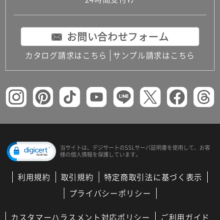
コンパクトキッチン
コンパクコンパクトキッチンその他トキッチンそ
の他
お問い合わせフォーム
MUJI＋KITCHEN
カップボード（食器棚・キッチンボード）
カタログ請求はこちら
サンプル請求はこちら
コンビネーションキッチン（セクショナルキッチ
ン）
キッチン機器
レンジフード（換気扇）
ビルトイン冷蔵庫
キッチン家電
キッチン雑貨・アクセサリー
キッチン収納
キッチンパネル
当サイトは、デジサートの
SSLサーバ証明書を使用して、
お客
様の個人情報を保護しています。
キッチンカウンター・天板
メンテナンス
利用規約
取引規約
特定商取引法に基づく表示
浴室（風呂・バスルーム）・トイレ
システムバス（ユニットバス）
プライバシーポリシー
バスタブ（浴槽）
バス共通
カスタマーハラスメント対応ポリシー
ご利用ガイド