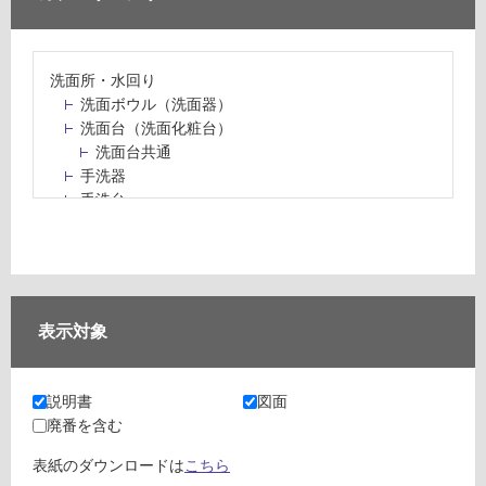
洗面所・水回り
洗面ボウル（洗面器）
洗面台（洗面化粧台）
洗面台共通
手洗器
手洗台
水栓パン・スロップシンク
水栓金具・水栓（蛇口）・カラン
止水栓・排水金物
ミラーボックス・ミラーキャビネット
ミラー（鏡）
表示対象
洗面アクセサリー
洗面所収納（洗面収納）
カウンター・天板（洗面所・水回り）
説明書
図面
室内物干し（物干しワイヤー・ロープ）
廃番を含む
ランドリールーム
メンテナンス
表紙のダウンロードは
こちら
タイル