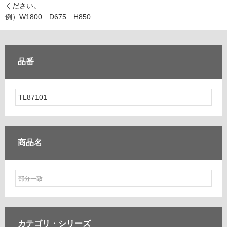
ム
ください。
修理お問い合わせ
クレーム公開
自分らしい家づくり
最高のリノベ会社が
みつ
照明
ペット用品
例）W1800 D675 H850
横浜スマート
ショールー
SUVACO
かる
リノベりす
ム
ウェルビーみのお
HDC
説明書・図面検索
水まわり
3年保証
BOX
内装用建材
パネル・壁材
品番
お役立ち情報
住まいの
スタイリング
ロートアイアン
天然石・石材
アイデア
ミラタップ
チャンネル
メンテナンス・
施工材
新商品
オンライン相談
商品名
カテゴリ・
シリーズ