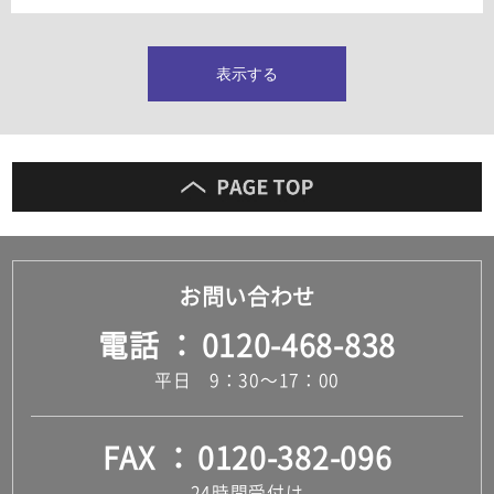
タイルインデックス
スラブタイル
フロアタイル（塩ビタイル）
表示する
玄関タイル・庭タイル
キッチンタイル
外壁タイル
洗面台タイル
浴室タイル（お風呂タイル）
屋内床タイル
駐車場タイル
木目調タイル
お問い合わせ
セメント・コンクリート調タイル
アンティーク調タイル
電話
0120-468-838
テラコッタ調タイル
ストーン調タイル
平日 9：30～17：00
大理石調タイル
はめ込み式床材
キッチン
FAX
0120-382-096
システムキッチン
キッチン共通その他
24時間受付け