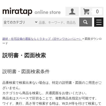
カート
マイページ
商品カテゴリ
建材・住宅設備の通販ならミラタップ（旧サンワカンパニー）
図面ダウンロ
ード
施工事例
洗面所・水回り
タイル
説明書・図面検索
ショールーム
施工事例
法人案件納入事例
キッチン
浴室（風呂・
バスルー
ム）・
トイレ
ショールームの
ご案内
東京
ショールーム
ミラタップ
のあるくらし
お客様訪問
インタビュー
説明書・図面検索条件
ドア（扉）・
建具・玄関
サポート
扉
エクステリア
（外構）
大阪
ショールーム
仙台
ショールーム
店舗・施設事例
品番検索で検索出来ない場合は、特定の説明書・図面のご用意がご
その他サービス
ご利用ガイド
初めての方へ
ざいません。
ウッドデッキ
フローリング・
床材
名古屋
ショールーム
京都
ショールーム
カテゴリから商品を検索し、共通図面をお使いください。
ミラタップと
創る家
工事会社紹介
Coziコンシ
よくある質問
お問い合わせ
商品名はスペースで区切ることで、複数商品名指定が可能です。
ASOLIE
ェルジュ
収納
インテリア・
家具
福岡
ショールーム
札幌スマート
ショールー
ワイド、奥行、高さ等で検索する時は、W,D,H等を付けて検索して