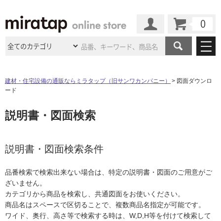
カート
マイページ
商品カテゴリ
建材・住宅設備の通販ならミラタップ（旧サンワカンパニー）
図面ダウンロ
ード
施工事例
洗面所・水回り
タイル
説明書・図面検索
ショールーム
施工事例
法人案件納入事例
キッチン
浴室（風呂・
バスルー
ム）・
トイレ
ショールームの
ご案内
東京
ショールーム
ミラタップ
のあるくらし
お客様訪問
インタビュー
説明書・図面検索条件
ドア（扉）・
建具・玄関
サポート
扉
エクステリア
（外構）
大阪
ショールーム
仙台
ショールーム
店舗・施設事例
品番検索で検索出来ない場合は、特定の説明書・図面のご用意がご
その他サービス
ご利用ガイド
初めての方へ
ざいません。
ウッドデッキ
フローリング・
床材
名古屋
ショールーム
京都
ショールーム
カテゴリから商品を検索し、共通図面をお使いください。
ミラタップと
創る家
工事会社紹介
Coziコンシ
よくある質問
お問い合わせ
商品名はスペースで区切ることで、複数商品名指定が可能です。
ASOLIE
ェルジュ
収納
インテリア・
家具
福岡
ショールーム
札幌スマート
ショールー
ワイド、奥行、高さ等で検索する時は、W,D,H等を付けて検索して