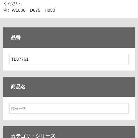
ム
ください。
修理お問い合わせ
クレーム公開
自分らしい家づくり
最高のリノベ会社が
みつ
照明
ペット用品
例）W1800 D675 H850
横浜スマート
ショールー
SUVACO
かる
リノベりす
ム
ウェルビーみのお
HDC
説明書・図面検索
水まわり
3年保証
BOX
内装用建材
パネル・壁材
品番
お役立ち情報
住まいの
スタイリング
ロートアイアン
天然石・石材
アイデア
ミラタップ
チャンネル
メンテナンス・
施工材
新商品
オンライン相談
商品名
カテゴリ・
シリーズ