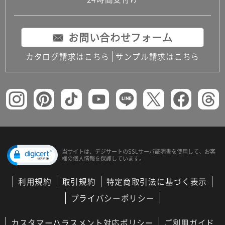
コンパクトキッチン
コンパクコンパクトキッチンその他トキッチンそ
の他
お問い合わせフォーム
MUJI＋KITCHEN
カップボード（食器棚・キッチンボード）
カタログ請求はこちら
サンプル請求はこちら
コンビネーションキッチン（セクショナルキッチ
ン）
キッチン機器
レンジフード（換気扇）
ビルトイン冷蔵庫
キッチン家電
キッチン雑貨・アクセサリー
キッチン収納
キッチンパネル
当サイトは、デジサートの
SSLサーバ証明書を使用して、
お客
様の個人情報を保護しています。
キッチンカウンター・天板
メンテナンス
利用規約
取引規約
特定商取引法に基づく表示
浴室（風呂・バスルーム）・トイレ
システムバス（ユニットバス）
プライバシーポリシー
バスタブ（浴槽）
バス共通
カスタマーハラスメント対応ポリシー
ご利用ガイド