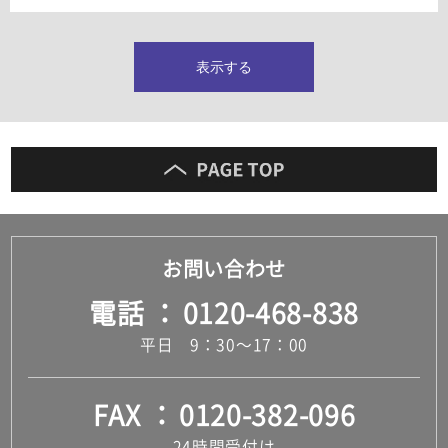
タイルインデックス
スラブタイル
フロアタイル（塩ビタイル）
表示する
玄関タイル・庭タイル
キッチンタイル
外壁タイル
洗面台タイル
浴室タイル（お風呂タイル）
屋内床タイル
駐車場タイル
木目調タイル
お問い合わせ
セメント・コンクリート調タイル
アンティーク調タイル
電話
0120-468-838
テラコッタ調タイル
ストーン調タイル
平日 9：30～17：00
大理石調タイル
はめ込み式床材
キッチン
FAX
0120-382-096
システムキッチン
キッチン共通その他
24時間受付け