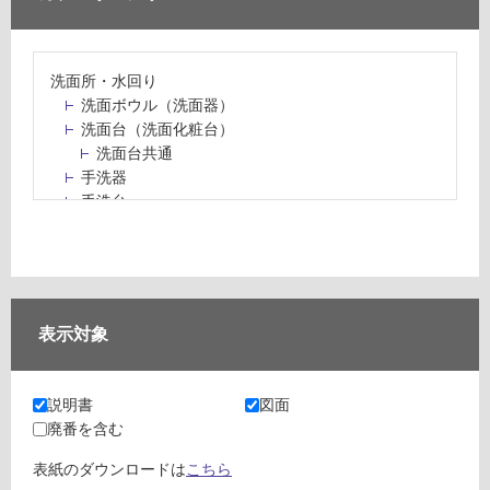
洗面所・水回り
洗面ボウル（洗面器）
洗面台（洗面化粧台）
洗面台共通
手洗器
手洗台
水栓パン・スロップシンク
水栓金具・水栓（蛇口）・カラン
止水栓・排水金物
ミラーボックス・ミラーキャビネット
ミラー（鏡）
表示対象
洗面アクセサリー
洗面所収納（洗面収納）
カウンター・天板（洗面所・水回り）
説明書
図面
室内物干し（物干しワイヤー・ロープ）
廃番を含む
ランドリールーム
メンテナンス
表紙のダウンロードは
こちら
タイル