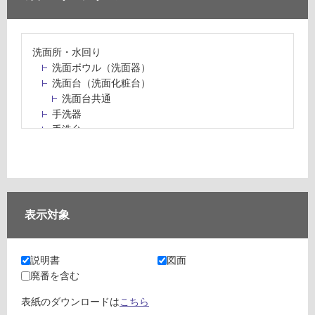
洗面所・水回り
洗面ボウル（洗面器）
洗面台（洗面化粧台）
洗面台共通
手洗器
手洗台
水栓パン・スロップシンク
水栓金具・水栓（蛇口）・カラン
止水栓・排水金物
ミラーボックス・ミラーキャビネット
ミラー（鏡）
表示対象
洗面アクセサリー
洗面所収納（洗面収納）
カウンター・天板（洗面所・水回り）
説明書
図面
室内物干し（物干しワイヤー・ロープ）
廃番を含む
ランドリールーム
メンテナンス
表紙のダウンロードは
こちら
タイル