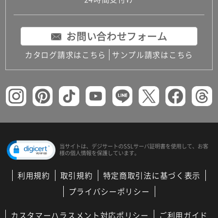
コンパクトキッチン
コンパクコンパクトキッチンその他トキッチンそ
の他
お問い合わせフォーム
MUJI＋KITCHEN
カップボード（食器棚・キッチンボード）
カタログ請求はこちら
サンプル請求はこちら
コンビネーションキッチン（セクショナルキッチ
ン）
キッチン機器
レンジフード（換気扇）
ビルトイン冷蔵庫
キッチン家電
キッチン雑貨・アクセサリー
キッチン収納
キッチンパネル
当サイトは、デジサートの
SSLサーバ証明書を使用して、
お客
様の個人情報を保護しています。
キッチンカウンター・天板
メンテナンス
利用規約
取引規約
特定商取引法に基づく表示
浴室（風呂・バスルーム）・トイレ
システムバス（ユニットバス）
プライバシーポリシー
バスタブ（浴槽）
バス共通
カスタマーハラスメント対応ポリシー
ご利用ガイド