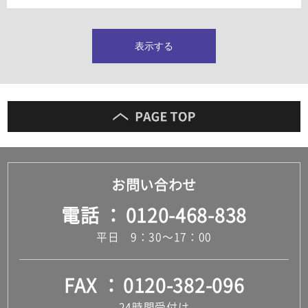
タイルインデックス
スラブタイル
フロアタイル（塩ビタイル）
表示する
玄関タイル・庭タイル
キッチンタイル
外壁タイル
洗面台タイル
浴室タイル（お風呂タイル）
屋内床タイル
駐車場タイル
木目調タイル
お問い合わせ
セメント・コンクリート調タイル
アンティーク調タイル
電話
0120-468-838
テラコッタ調タイル
ストーン調タイル
平日 9：30～17：00
大理石調タイル
はめ込み式床材
キッチン
FAX
0120-382-096
システムキッチン
キッチン共通その他
24時間受付け