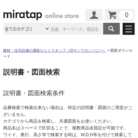
カート
マイページ
商品カテゴリ
建材・住宅設備の通販ならミラタップ（旧サンワカンパニー）
図面ダウンロ
ード
施工事例
洗面所・水回り
タイル
説明書・図面検索
ショールーム
施工事例
法人案件納入事例
キッチン
浴室（風呂・
バスルー
ム）・
トイレ
ショールームの
ご案内
東京
ショールーム
ミラタップ
のあるくらし
お客様訪問
インタビュー
説明書・図面検索条件
ドア（扉）・
建具・玄関
サポート
扉
エクステリア
（外構）
大阪
ショールーム
仙台
ショールーム
店舗・施設事例
品番検索で検索出来ない場合は、特定の説明書・図面のご用意がご
その他サービス
ご利用ガイド
初めての方へ
ざいません。
ウッドデッキ
フローリング・
床材
名古屋
ショールーム
京都
ショールーム
カテゴリから商品を検索し、共通図面をお使いください。
ミラタップと
創る家
工事会社紹介
Coziコンシ
よくある質問
お問い合わせ
商品名はスペースで区切ることで、複数商品名指定が可能です。
ASOLIE
ェルジュ
収納
インテリア・
家具
福岡
ショールーム
札幌スマート
ショールー
ワイド、奥行、高さ等で検索する時は、W,D,H等を付けて検索して