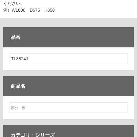
ム
ください。
修理お問い合わせ
クレーム公開
自分らしい家づくり
最高のリノベ会社が
みつ
照明
ペット用品
例）W1800 D675 H850
横浜スマート
ショールー
SUVACO
かる
リノベりす
ム
ウェルビーみのお
HDC
説明書・図面検索
水まわり
3年保証
BOX
内装用建材
パネル・壁材
品番
お役立ち情報
住まいの
スタイリング
ロートアイアン
天然石・石材
アイデア
ミラタップ
チャンネル
メンテナンス・
施工材
新商品
オンライン相談
商品名
カテゴリ・
シリーズ