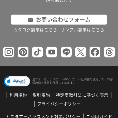
コンパクトキッチン
コンパクコンパクトキッチンその他トキッチンそ
の他
お問い合わせフォーム
MUJI＋KITCHEN
カップボード（食器棚・キッチンボード）
カタログ請求はこちら
サンプル請求はこちら
コンビネーションキッチン（セクショナルキッチ
ン）
キッチン機器
レンジフード（換気扇）
ビルトイン冷蔵庫
キッチン家電
キッチン雑貨・アクセサリー
キッチン収納
キッチンパネル
当サイトは、デジサートの
SSLサーバ証明書を使用して、
お客
様の個人情報を保護しています。
キッチンカウンター・天板
メンテナンス
利用規約
取引規約
特定商取引法に基づく表示
浴室（風呂・バスルーム）・トイレ
システムバス（ユニットバス）
プライバシーポリシー
バスタブ（浴槽）
バス共通
カスタマーハラスメント対応ポリシー
ご利用ガイド