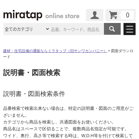
カート
マイページ
商品カテゴリ
建材・住宅設備の通販ならミラタップ（旧サンワカンパニー）
図面ダウンロ
ード
施工事例
洗面所・水回り
タイル
説明書・図面検索
ショールーム
施工事例
法人案件納入事例
キッチン
浴室（風呂・
バスルー
ム）・
トイレ
ショールームの
ご案内
東京
ショールーム
ミラタップ
のあるくらし
お客様訪問
インタビュー
説明書・図面検索条件
ドア（扉）・
建具・玄関
サポート
扉
エクステリア
（外構）
大阪
ショールーム
仙台
ショールーム
店舗・施設事例
品番検索で検索出来ない場合は、特定の説明書・図面のご用意がご
その他サービス
ご利用ガイド
初めての方へ
ざいません。
ウッドデッキ
フローリング・
床材
名古屋
ショールーム
京都
ショールーム
カテゴリから商品を検索し、共通図面をお使いください。
ミラタップと
創る家
工事会社紹介
Coziコンシ
よくある質問
お問い合わせ
商品名はスペースで区切ることで、複数商品名指定が可能です。
ASOLIE
ェルジュ
収納
インテリア・
家具
福岡
ショールーム
札幌スマート
ショールー
ワイド、奥行、高さ等で検索する時は、W,D,H等を付けて検索して