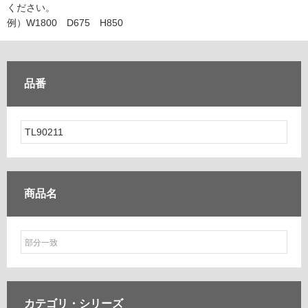
ム
ください。
修理お問い合わせ
クレーム公開
自分らしい家づくり
最高のリノベ会社が
みつ
照明
ペット用品
例）W1800 D675 H850
横浜スマート
ショールー
SUVACO
かる
リノベりす
ム
ウェルビーみのお
HDC
説明書・図面検索
水まわり
3年保証
BOX
内装用建材
パネル・壁材
品番
お役立ち情報
住まいの
スタイリング
ロートアイアン
天然石・石材
アイデア
ミラタップ
チャンネル
メンテナンス・
施工材
新商品
オンライン相談
商品名
カテゴリ・
シリーズ