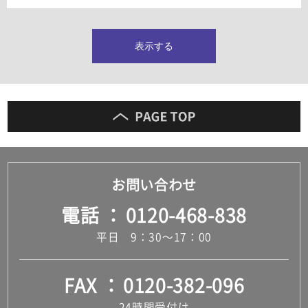
タイルインデックス
スラブタイル
フロアタイル（塩ビタイル）
表示する
玄関タイル・庭タイル
キッチンタイル
外壁タイル
洗面台タイル
浴室タイル（お風呂タイル）
屋内床タイル
駐車場タイル
木目調タイル
お問い合わせ
セメント・コンクリート調タイル
アンティーク調タイル
電話
0120-468-838
テラコッタ調タイル
ストーン調タイル
平日 9：30～17：00
大理石調タイル
はめ込み式床材
キッチン
FAX
0120-382-096
システムキッチン
キッチン共通その他
24時間受付け