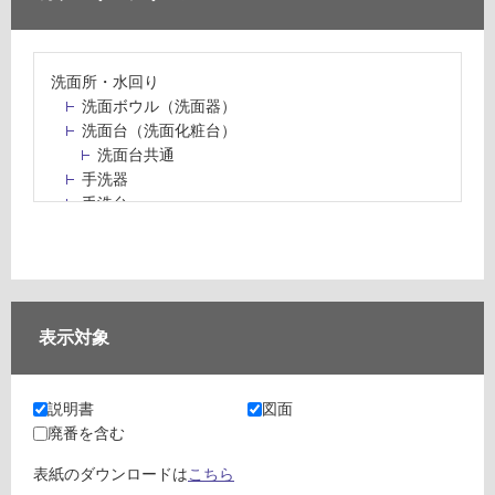
洗面所・水回り
洗面ボウル（洗面器）
洗面台（洗面化粧台）
洗面台共通
手洗器
手洗台
水栓パン・スロップシンク
水栓金具・水栓（蛇口）・カラン
止水栓・排水金物
ミラーボックス・ミラーキャビネット
ミラー（鏡）
表示対象
洗面アクセサリー
洗面所収納（洗面収納）
カウンター・天板（洗面所・水回り）
説明書
図面
室内物干し（物干しワイヤー・ロープ）
廃番を含む
ランドリールーム
メンテナンス
表紙のダウンロードは
こちら
タイル