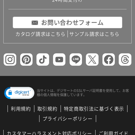
コンパクトキッチン
コンパクコンパクトキッチンその他トキッチンそ
の他
お問い合わせフォーム
MUJI＋KITCHEN
カップボード（食器棚・キッチンボード）
カタログ請求はこちら
サンプル請求はこちら
コンビネーションキッチン（セクショナルキッチ
ン）
キッチン機器
レンジフード（換気扇）
ビルトイン冷蔵庫
キッチン家電
キッチン雑貨・アクセサリー
キッチン収納
キッチンパネル
当サイトは、デジサートの
SSLサーバ証明書を使用して、
お客
様の個人情報を保護しています。
キッチンカウンター・天板
メンテナンス
利用規約
取引規約
特定商取引法に基づく表示
浴室（風呂・バスルーム）・トイレ
システムバス（ユニットバス）
プライバシーポリシー
バスタブ（浴槽）
バス共通
カスタマーハラスメント対応ポリシー
ご利用ガイド