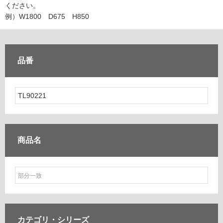
ム
ください。
修理お問い合わせ
クレーム公開
自分らしい家づくり
最高のリノベ会社が
みつ
照明
ペット用品
例）W1800 D675 H850
横浜スマート
ショールー
SUVACO
かる
リノベりす
ム
ウェルビーみのお
HDC
説明書・図面検索
水まわり
3年保証
BOX
内装用建材
パネル・壁材
品番
お役立ち情報
住まいの
スタイリング
ロートアイアン
天然石・石材
アイデア
ミラタップ
チャンネル
メンテナンス・
施工材
新商品
オンライン相談
商品名
カテゴリ・
シリーズ