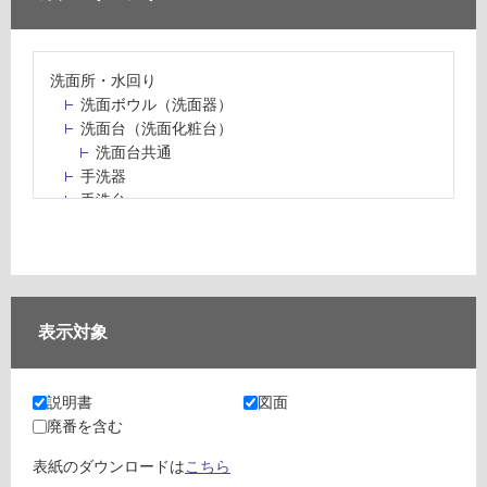
洗面所・水回り
洗面ボウル（洗面器）
洗面台（洗面化粧台）
洗面台共通
手洗器
手洗台
水栓パン・スロップシンク
水栓金具・水栓（蛇口）・カラン
止水栓・排水金物
ミラーボックス・ミラーキャビネット
ミラー（鏡）
表示対象
洗面アクセサリー
洗面所収納（洗面収納）
カウンター・天板（洗面所・水回り）
説明書
図面
室内物干し（物干しワイヤー・ロープ）
廃番を含む
ランドリールーム
メンテナンス
表紙のダウンロードは
こちら
タイル