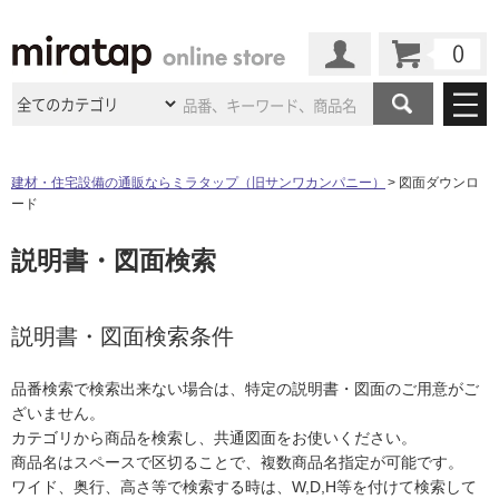
カート
マイページ
商品カテゴリ
建材・住宅設備の通販ならミラタップ（旧サンワカンパニー）
図面ダウンロ
ード
施工事例
洗面所・水回り
タイル
説明書・図面検索
ショールーム
施工事例
法人案件納入事例
キッチン
浴室（風呂・
バスルー
ム）・
トイレ
ショールームの
ご案内
東京
ショールーム
ミラタップ
のあるくらし
お客様訪問
インタビュー
説明書・図面検索条件
ドア（扉）・
建具・玄関
サポート
扉
エクステリア
（外構）
大阪
ショールーム
仙台
ショールーム
店舗・施設事例
品番検索で検索出来ない場合は、特定の説明書・図面のご用意がご
その他サービス
ご利用ガイド
初めての方へ
ざいません。
ウッドデッキ
フローリング・
床材
名古屋
ショールーム
京都
ショールーム
カテゴリから商品を検索し、共通図面をお使いください。
ミラタップと
創る家
工事会社紹介
Coziコンシ
よくある質問
お問い合わせ
商品名はスペースで区切ることで、複数商品名指定が可能です。
ASOLIE
ェルジュ
収納
インテリア・
家具
福岡
ショールーム
札幌スマート
ショールー
ワイド、奥行、高さ等で検索する時は、W,D,H等を付けて検索して