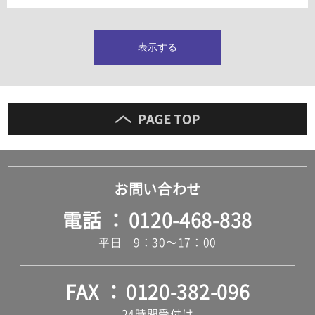
タイルインデックス
スラブタイル
フロアタイル（塩ビタイル）
表示する
玄関タイル・庭タイル
キッチンタイル
外壁タイル
洗面台タイル
浴室タイル（お風呂タイル）
屋内床タイル
駐車場タイル
木目調タイル
お問い合わせ
セメント・コンクリート調タイル
アンティーク調タイル
電話
0120-468-838
テラコッタ調タイル
ストーン調タイル
平日 9：30～17：00
大理石調タイル
はめ込み式床材
キッチン
FAX
0120-382-096
システムキッチン
キッチン共通その他
24時間受付け