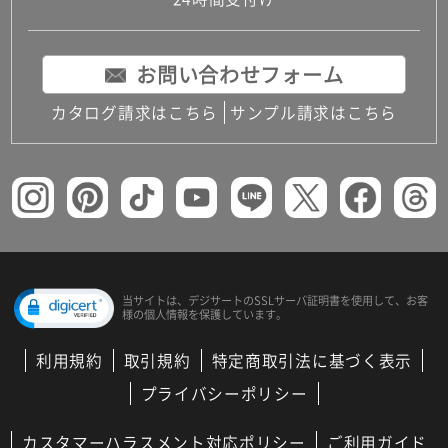
コンパクトキッチン
コンパクコンパクトキッチンその他トキッチンそ
の他
お問い合わせフォーム
MUJI＋KITCHEN
カップボード（食器棚・キッチンボード）
カタログ請求はこちら
サンプル請求はこちら
コンビネーションキッチン（セクショナルキッチ
ン）
キッチン機器
レンジフード（換気扇）
ビルトイン冷蔵庫
キッチン家電
キッチン雑貨・アクセサリー
キッチン収納
キッチンパネル
当サイトは、デジサートの
SSLサーバ証明書を使用して、
お客
様の個人情報を保護しています。
キッチンカウンター・天板
メンテナンス
利用規約
取引規約
特定商取引法に基づく表示
浴室（風呂・バスルーム）・トイレ
システムバス（ユニットバス）
プライバシーポリシー
バスタブ（浴槽）
バス共通
カスタマーハラスメント対応ポリシー
ご利用ガイド