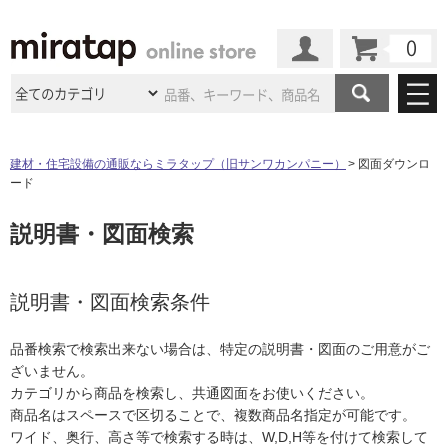
カート
マイページ
商品カテゴリ
建材・住宅設備の通販ならミラタップ（旧サンワカンパニー）
図面ダウンロ
ード
施工事例
洗面所・水回り
タイル
説明書・図面検索
ショールーム
施工事例
法人案件納入事例
キッチン
浴室（風呂・
バスルー
ム）・
トイレ
ショールームの
ご案内
東京
ショールーム
ミラタップ
のあるくらし
お客様訪問
インタビュー
説明書・図面検索条件
ドア（扉）・
建具・玄関
サポート
扉
エクステリア
（外構）
大阪
ショールーム
仙台
ショールーム
店舗・施設事例
品番検索で検索出来ない場合は、特定の説明書・図面のご用意がご
その他サービス
ご利用ガイド
初めての方へ
ざいません。
ウッドデッキ
フローリング・
床材
名古屋
ショールーム
京都
ショールーム
カテゴリから商品を検索し、共通図面をお使いください。
ミラタップと
創る家
工事会社紹介
Coziコンシ
よくある質問
お問い合わせ
商品名はスペースで区切ることで、複数商品名指定が可能です。
ASOLIE
ェルジュ
収納
インテリア・
家具
福岡
ショールーム
札幌スマート
ショールー
ワイド、奥行、高さ等で検索する時は、W,D,H等を付けて検索して