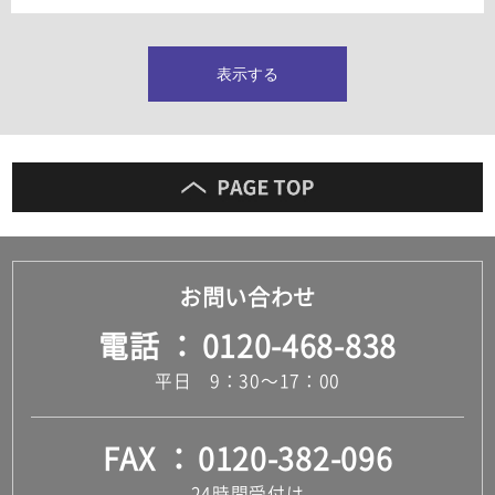
タイルインデックス
スラブタイル
フロアタイル（塩ビタイル）
表示する
玄関タイル・庭タイル
キッチンタイル
外壁タイル
洗面台タイル
浴室タイル（お風呂タイル）
屋内床タイル
駐車場タイル
木目調タイル
お問い合わせ
セメント・コンクリート調タイル
アンティーク調タイル
電話
0120-468-838
テラコッタ調タイル
ストーン調タイル
平日 9：30～17：00
大理石調タイル
はめ込み式床材
キッチン
FAX
0120-382-096
システムキッチン
キッチン共通その他
24時間受付け