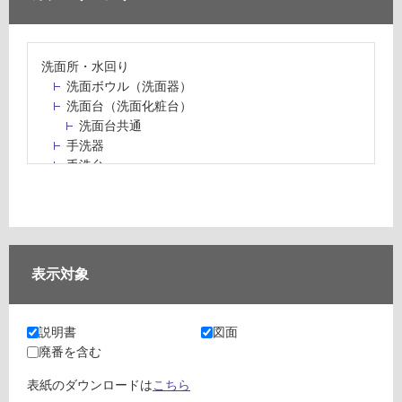
洗面所・水回り
洗面ボウル（洗面器）
洗面台（洗面化粧台）
洗面台共通
手洗器
手洗台
水栓パン・スロップシンク
水栓金具・水栓（蛇口）・カラン
止水栓・排水金物
ミラーボックス・ミラーキャビネット
ミラー（鏡）
表示対象
洗面アクセサリー
洗面所収納（洗面収納）
カウンター・天板（洗面所・水回り）
説明書
図面
室内物干し（物干しワイヤー・ロープ）
廃番を含む
ランドリールーム
メンテナンス
表紙のダウンロードは
こちら
タイル