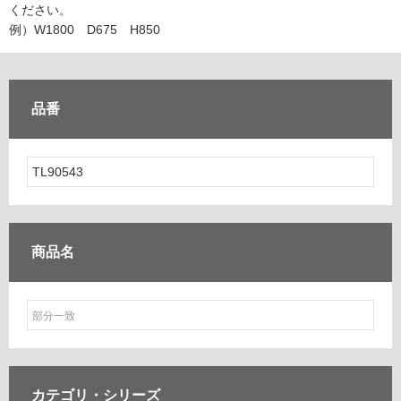
ム
ください。
修理お問い合わせ
クレーム公開
自分らしい家づくり
最高のリノベ会社が
みつ
照明
ペット用品
例）W1800 D675 H850
横浜スマート
ショールー
SUVACO
かる
リノベりす
ム
ウェルビーみのお
HDC
説明書・図面検索
水まわり
3年保証
BOX
内装用建材
パネル・壁材
品番
お役立ち情報
住まいの
スタイリング
ロートアイアン
天然石・石材
アイデア
ミラタップ
チャンネル
メンテナンス・
施工材
新商品
オンライン相談
商品名
カテゴリ・
シリーズ