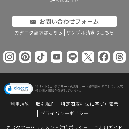
コンパクトキッチン
コンパクコンパクトキッチンその他トキッチンそ
の他
お問い合わせフォーム
MUJI＋KITCHEN
カップボード（食器棚・キッチンボード）
カタログ請求はこちら
サンプル請求はこちら
コンビネーションキッチン（セクショナルキッチ
ン）
キッチン機器
レンジフード（換気扇）
ビルトイン冷蔵庫
キッチン家電
キッチン雑貨・アクセサリー
キッチン収納
キッチンパネル
当サイトは、デジサートの
SSLサーバ証明書を使用して、
お客
様の個人情報を保護しています。
キッチンカウンター・天板
メンテナンス
利用規約
取引規約
特定商取引法に基づく表示
浴室（風呂・バスルーム）・トイレ
システムバス（ユニットバス）
プライバシーポリシー
バスタブ（浴槽）
バス共通
カスタマーハラスメント対応ポリシー
ご利用ガイド