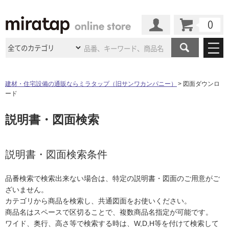
カート
マイページ
商品カテゴリ
建材・住宅設備の通販ならミラタップ（旧サンワカンパニー）
図面ダウンロ
ード
施工事例
洗面所・水回り
タイル
説明書・図面検索
ショールーム
施工事例
法人案件納入事例
キッチン
浴室（風呂・
バスルー
ム）・
トイレ
ショールームの
ご案内
東京
ショールーム
ミラタップ
のあるくらし
お客様訪問
インタビュー
説明書・図面検索条件
ドア（扉）・
建具・玄関
サポート
扉
エクステリア
（外構）
大阪
ショールーム
仙台
ショールーム
店舗・施設事例
品番検索で検索出来ない場合は、特定の説明書・図面のご用意がご
その他サービス
ご利用ガイド
初めての方へ
ざいません。
ウッドデッキ
フローリング・
床材
名古屋
ショールーム
京都
ショールーム
カテゴリから商品を検索し、共通図面をお使いください。
ミラタップと
創る家
工事会社紹介
Coziコンシ
よくある質問
お問い合わせ
商品名はスペースで区切ることで、複数商品名指定が可能です。
ASOLIE
ェルジュ
収納
インテリア・
家具
福岡
ショールーム
札幌スマート
ショールー
ワイド、奥行、高さ等で検索する時は、W,D,H等を付けて検索して