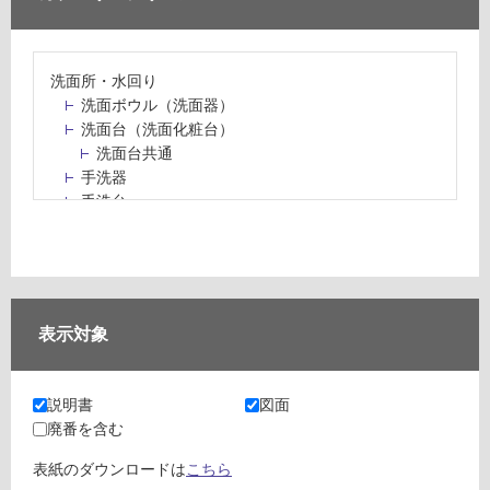
洗面所・水回り
洗面ボウル（洗面器）
洗面台（洗面化粧台）
洗面台共通
手洗器
手洗台
水栓パン・スロップシンク
水栓金具・水栓（蛇口）・カラン
止水栓・排水金物
ミラーボックス・ミラーキャビネット
ミラー（鏡）
表示対象
洗面アクセサリー
洗面所収納（洗面収納）
カウンター・天板（洗面所・水回り）
説明書
図面
室内物干し（物干しワイヤー・ロープ）
廃番を含む
ランドリールーム
メンテナンス
表紙のダウンロードは
こちら
タイル