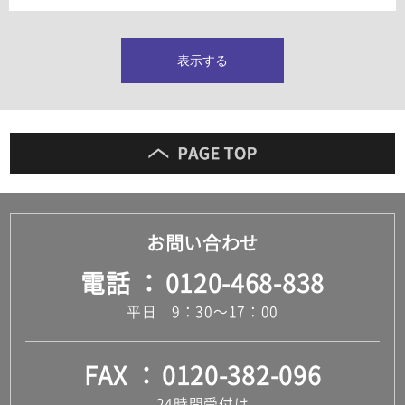
タイルインデックス
スラブタイル
フロアタイル（塩ビタイル）
表示する
玄関タイル・庭タイル
キッチンタイル
外壁タイル
洗面台タイル
浴室タイル（お風呂タイル）
屋内床タイル
駐車場タイル
木目調タイル
お問い合わせ
セメント・コンクリート調タイル
アンティーク調タイル
電話
0120-468-838
テラコッタ調タイル
ストーン調タイル
平日 9：30～17：00
大理石調タイル
はめ込み式床材
キッチン
FAX
0120-382-096
システムキッチン
キッチン共通その他
24時間受付け