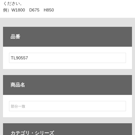
ム
ください。
修理お問い合わせ
クレーム公開
自分らしい家づくり
最高のリノベ会社が
みつ
照明
ペット用品
例）W1800 D675 H850
横浜スマート
ショールー
SUVACO
かる
リノベりす
ム
ウェルビーみのお
HDC
説明書・図面検索
水まわり
3年保証
BOX
内装用建材
パネル・壁材
品番
お役立ち情報
住まいの
スタイリング
ロートアイアン
天然石・石材
アイデア
ミラタップ
チャンネル
メンテナンス・
施工材
新商品
オンライン相談
商品名
カテゴリ・
シリーズ