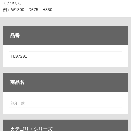
ム
ください。
修理お問い合わせ
クレーム公開
自分らしい家づくり
最高のリノベ会社が
みつ
照明
ペット用品
例）W1800 D675 H850
横浜スマート
ショールー
SUVACO
かる
リノベりす
ム
ウェルビーみのお
HDC
説明書・図面検索
水まわり
3年保証
BOX
内装用建材
パネル・壁材
品番
お役立ち情報
住まいの
スタイリング
ロートアイアン
天然石・石材
アイデア
ミラタップ
チャンネル
メンテナンス・
施工材
新商品
オンライン相談
商品名
カテゴリ・
シリーズ