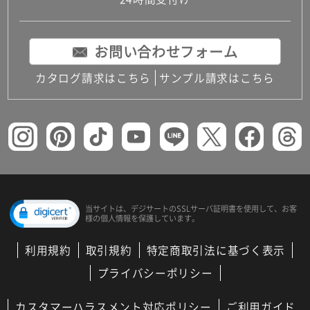
コンパクトキッチン
コンパクコンパクトキッチンその他トキッチンそ
の他
お問い合わせフォーム
MUJI＋KITCHEN
カップボード（食器棚・キッチンボード）
カタログ請求はこちら
サンプル請求はこちら
コンビネーションキッチン（セクショナルキッチ
ン）
キッチン機器
レンジフード（換気扇）
ビルトイン冷蔵庫
キッチン家電
キッチン雑貨・アクセサリー
キッチン収納
キッチンパネル
当サイトは、デジサートの
SSLサーバ証明書を使用して、
お客
様の個人情報を保護しています。
キッチンカウンター・天板
メンテナンス
利用規約
取引規約
特定商取引法に基づく表示
浴室（風呂・バスルーム）・トイレ
システムバス（ユニットバス）
プライバシーポリシー
バスタブ（浴槽）
バス共通
カスタマーハラスメント対応ポリシー
ご利用ガイド