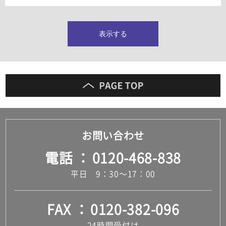
タイルインデックス
スラブタイル
フロアタイル（塩ビタイル）
表示する
玄関タイル・庭タイル
キッチンタイル
外壁タイル
洗面台タイル
浴室タイル（お風呂タイル）
屋内床タイル
駐車場タイル
木目調タイル
お問い合わせ
セメント・コンクリート調タイル
アンティーク調タイル
電話
0120-468-838
テラコッタ調タイル
ストーン調タイル
平日 9：30～17：00
大理石調タイル
はめ込み式床材
キッチン
FAX
0120-382-096
システムキッチン
キッチン共通その他
24時間受付け