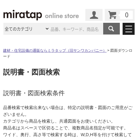
カート
マイページ
商品カテゴリ
建材・住宅設備の通販ならミラタップ（旧サンワカンパニー）
図面ダウンロ
ード
施工事例
洗面所・水回り
タイル
説明書・図面検索
ショールーム
施工事例
法人案件納入事例
キッチン
浴室（風呂・
バスルー
ム）・
トイレ
ショールームの
ご案内
東京
ショールーム
ミラタップ
のあるくらし
お客様訪問
インタビュー
説明書・図面検索条件
ドア（扉）・
建具・玄関
サポート
扉
エクステリア
（外構）
大阪
ショールーム
仙台
ショールーム
店舗・施設事例
品番検索で検索出来ない場合は、特定の説明書・図面のご用意がご
その他サービス
ご利用ガイド
初めての方へ
ざいません。
ウッドデッキ
フローリング・
床材
名古屋
ショールーム
京都
ショールーム
カテゴリから商品を検索し、共通図面をお使いください。
ミラタップと
創る家
工事会社紹介
Coziコンシ
よくある質問
お問い合わせ
商品名はスペースで区切ることで、複数商品名指定が可能です。
ASOLIE
ェルジュ
収納
インテリア・
家具
福岡
ショールーム
札幌スマート
ショールー
ワイド、奥行、高さ等で検索する時は、W,D,H等を付けて検索して