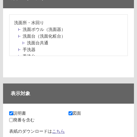
洗面所・水回り
洗面ボウル（洗面器）
洗面台（洗面化粧台）
洗面台共通
手洗器
手洗台
水栓パン・スロップシンク
水栓金具・水栓（蛇口）・カラン
止水栓・排水金物
ミラーボックス・ミラーキャビネット
ミラー（鏡）
表示対象
洗面アクセサリー
洗面所収納（洗面収納）
カウンター・天板（洗面所・水回り）
説明書
図面
室内物干し（物干しワイヤー・ロープ）
廃番を含む
ランドリールーム
メンテナンス
表紙のダウンロードは
こちら
タイル