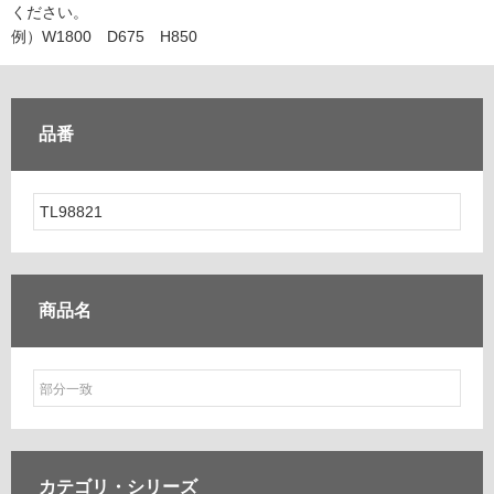
ム
ください。
修理お問い合わせ
クレーム公開
自分らしい家づくり
最高のリノベ会社が
みつ
照明
ペット用品
例）W1800 D675 H850
横浜スマート
ショールー
SUVACO
かる
リノベりす
ム
ウェルビーみのお
HDC
説明書・図面検索
水まわり
3年保証
BOX
内装用建材
パネル・壁材
品番
お役立ち情報
住まいの
スタイリング
ロートアイアン
天然石・石材
アイデア
ミラタップ
チャンネル
メンテナンス・
施工材
新商品
オンライン相談
商品名
カテゴリ・
シリーズ