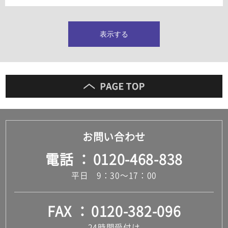
タイルインデックス
スラブタイル
フロアタイル（塩ビタイル）
表示する
玄関タイル・庭タイル
キッチンタイル
外壁タイル
洗面台タイル
浴室タイル（お風呂タイル）
屋内床タイル
駐車場タイル
木目調タイル
お問い合わせ
セメント・コンクリート調タイル
アンティーク調タイル
電話
0120-468-838
テラコッタ調タイル
ストーン調タイル
平日 9：30～17：00
大理石調タイル
はめ込み式床材
キッチン
FAX
0120-382-096
システムキッチン
キッチン共通その他
24時間受付け