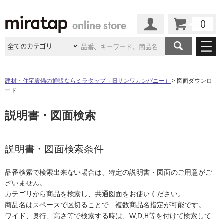
カート
マイページ
商品カテゴリ
建材・住宅設備の通販ならミラタップ（旧サンワカンパニー）
図面ダウンロ
ード
施工事例
洗面所・水回り
タイル
説明書・図面検索
ショールーム
施工事例
法人案件納入事例
キッチン
浴室（風呂・
バスルー
ム）・
トイレ
ショールームの
ご案内
東京
ショールーム
ミラタップ
のあるくらし
お客様訪問
インタビュー
説明書・図面検索条件
ドア（扉）・
建具・玄関
サポート
扉
エクステリア
（外構）
大阪
ショールーム
仙台
ショールーム
店舗・施設事例
品番検索で検索出来ない場合は、特定の説明書・図面のご用意がご
その他サービス
ご利用ガイド
初めての方へ
ざいません。
ウッドデッキ
フローリング・
床材
名古屋
ショールーム
京都
ショールーム
カテゴリから商品を検索し、共通図面をお使いください。
ミラタップと
創る家
工事会社紹介
Coziコンシ
よくある質問
お問い合わせ
商品名はスペースで区切ることで、複数商品名指定が可能です。
ASOLIE
ェルジュ
収納
インテリア・
家具
福岡
ショールーム
札幌スマート
ショールー
ワイド、奥行、高さ等で検索する時は、W,D,H等を付けて検索して