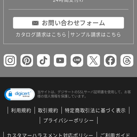
コンパクトキッチン
コンパクコンパクトキッチンその他トキッチンそ
の他
お問い合わせフォーム
MUJI＋KITCHEN
カップボード（食器棚・キッチンボード）
カタログ請求はこちら
サンプル請求はこちら
コンビネーションキッチン（セクショナルキッチ
ン）
キッチン機器
レンジフード（換気扇）
ビルトイン冷蔵庫
キッチン家電
キッチン雑貨・アクセサリー
キッチン収納
キッチンパネル
当サイトは、デジサートの
SSLサーバ証明書を使用して、
お客
様の個人情報を保護しています。
キッチンカウンター・天板
メンテナンス
利用規約
取引規約
特定商取引法に基づく表示
浴室（風呂・バスルーム）・トイレ
システムバス（ユニットバス）
プライバシーポリシー
バスタブ（浴槽）
バス共通
カスタマーハラスメント対応ポリシー
ご利用ガイド