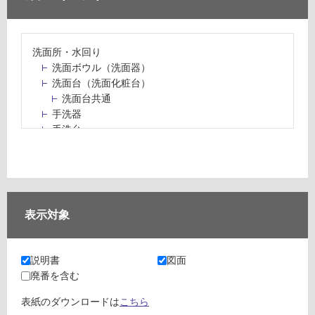
洗面所・水回り
洗面ボウル（洗面器）
洗面台（洗面化粧台）
洗面台共通
手洗器
手洗台
水栓パン・スロップシンク
水栓金具・水栓（蛇口）・カラン
止水栓・排水金物
ミラーボックス・ミラーキャビネット
ミラー（鏡）
表示対象
洗面アクセサリー
洗面所収納（洗面収納）
カウンター・天板（洗面所・水回り）
説明書
図面
室内物干し（物干しワイヤー・ロープ）
廃番を含む
ランドリールーム
メンテナンス
表紙のダウンロードは
こちら
タイル