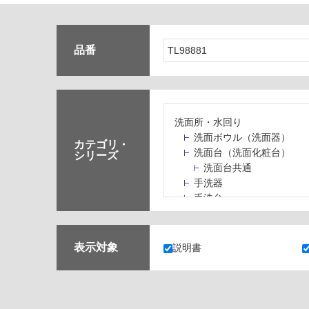
品番
洗面所・水回り
洗面ボウル（洗面器）
カテゴリ・
洗面台（洗面化粧台）
シリーズ
洗面台共通
手洗器
手洗台
水栓パン・スロップシン
水栓金具・水栓（蛇口）
止水栓・排水金物
表示対象
説明書
ミラーボックス・ミラー
ミラー（鏡）
洗面アクセサリー
洗面所収納（洗面収納）