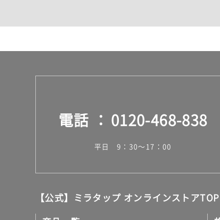
カウンター・天板（洗面
室内物干し（物干しワイ
ランドリールーム
メンテナンス
タイル
タイルインデックス
スラブタイル
フロアタイル（塩ビタイ
玄関タイル・庭タイル
キッチンタイル
電話
0120-468-838
外壁タイル
洗面台タイル
浴室タイル（お風呂タイ
平日 9：30～17：00
屋内床タイル
駐車場タイル
木目調タイル
セメント・コンクリート
アンティーク調タイル
【公式】ミラタップ オンラインストアTOP
テラコッタ調タイル
ストーン調タイル