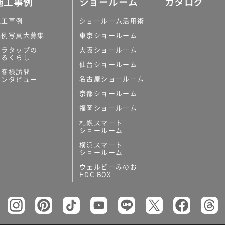
施工事例
ショールーム
カタログ
施工事例
ショールーム活用術
実例写真大募集
東京ショールーム
ミラタップの
大阪ショールーム
あるくらし
仙台ショールーム
の他
お客様訪問
名古屋ショールーム
インタビュー
キッチンボード）
京都ショールーム
ン（セクショナル
福岡ショールーム
札幌スマート
ショールーム
横浜スマート
ショールーム
ウェルビーみのお
リー
HDC BOX
板
トイレ