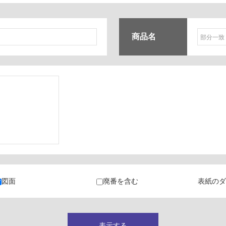
商品名
ク
・カラン
図面
廃番を含む
表紙のダ
キャビネット
表示する