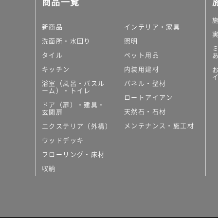
商品一覧
大理石調タイル
はめ込み式床材
キッチン
新商品
インテリア・家具
システムキッチン
洗面所・水回り
照明
キッチン共通その他
タイル
ペット用品
コンパクトキッチン
コンパクトキッチンそ
キッチン
内装用建材
MUJI＋KITCHEN
浴室（風呂・バスル
パネル・壁材
カップボード（食器棚・
ーム）・トイレ
ロートアイアン
コンビネーションキッチ
ドア（扉）・建具・
天然石・石材
キッチン）
玄関扉
キッチン機器
メンテナンス・施工材
エクステリア（外構）
レンジフード（換気扇）
ウッドデッキ
ビルトイン冷蔵庫
フローリング・床材
キッチン家電
キッチン雑貨・アクセサ
収納
キッチン収納
キッチンパネル
キッチンカウンター・天
メンテナンス
浴室（風呂・バスルーム）・