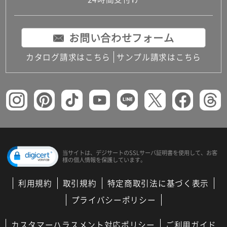
コンパクトキッチン
コンパクコンパクトキッチンその他トキッチンそ
の他
お問い合わせフォーム
MUJI＋KITCHEN
カップボード（食器棚・キッチンボード）
カタログ請求はこちら
サンプル請求はこちら
コンビネーションキッチン（セクショナルキッチ
ン）
キッチン機器
レンジフード（換気扇）
ビルトイン冷蔵庫
キッチン家電
キッチン雑貨・アクセサリー
キッチン収納
キッチンパネル
当サイトは、デジサートの
SSLサーバ証明書を使用して、
お客
様の個人情報を保護しています。
キッチンカウンター・天板
メンテナンス
利用規約
取引規約
特定商取引法に基づく表示
浴室（風呂・バスルーム）・トイレ
システムバス（ユニットバス）
プライバシーポリシー
バスタブ（浴槽）
バス共通
カスタマーハラスメント対応ポリシー
ご利用ガイド