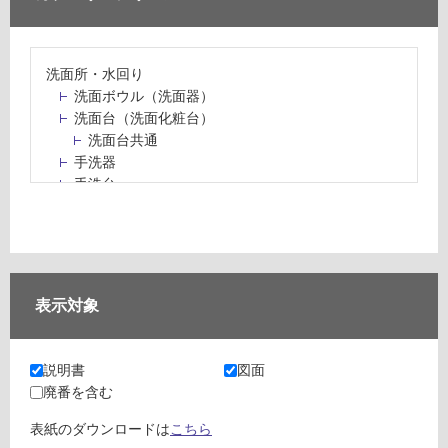
洗面所・水回り
洗面ボウル（洗面器）
洗面台（洗面化粧台）
洗面台共通
手洗器
手洗台
水栓パン・スロップシンク
水栓金具・水栓（蛇口）・カラン
止水栓・排水金物
ミラーボックス・ミラーキャビネット
ミラー（鏡）
表示対象
洗面アクセサリー
洗面所収納（洗面収納）
カウンター・天板（洗面所・水回り）
説明書
図面
室内物干し（物干しワイヤー・ロープ）
廃番を含む
ランドリールーム
メンテナンス
表紙のダウンロードは
こちら
タイル