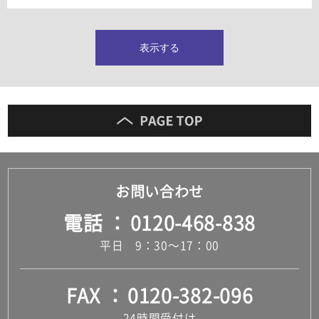
タイルインデックス
スラブタイル
フロアタイル（塩ビタイル）
表示する
玄関タイル・庭タイル
キッチンタイル
外壁タイル
洗面台タイル
浴室タイル（お風呂タイル）
屋内床タイル
駐車場タイル
木目調タイル
お問い合わせ
セメント・コンクリート調タイル
アンティーク調タイル
電話
0120-468-838
テラコッタ調タイル
ストーン調タイル
平日 9：30～17：00
大理石調タイル
はめ込み式床材
キッチン
FAX
0120-382-096
システムキッチン
キッチン共通その他
24時間受付け