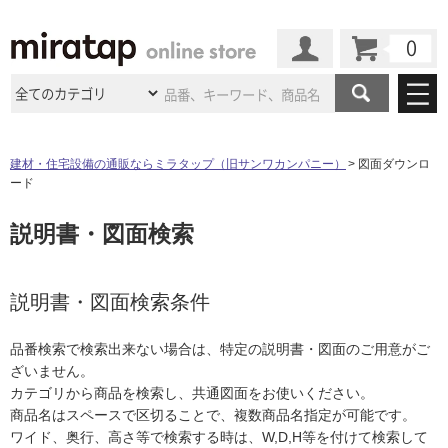
カート
マイページ
商品カテゴリ
建材・住宅設備の通販ならミラタップ（旧サンワカンパニー）
図面ダウンロ
ード
施工事例
洗面所・水回り
タイル
説明書・図面検索
ショールーム
施工事例
法人案件納入事例
キッチン
浴室（風呂・
バスルー
ム）・
トイレ
ショールームの
ご案内
東京
ショールーム
ミラタップ
のあるくらし
お客様訪問
インタビュー
説明書・図面検索条件
ドア（扉）・
建具・玄関
サポート
扉
エクステリア
（外構）
大阪
ショールーム
仙台
ショールーム
店舗・施設事例
品番検索で検索出来ない場合は、特定の説明書・図面のご用意がご
その他サービス
ご利用ガイド
初めての方へ
ざいません。
ウッドデッキ
フローリング・
床材
名古屋
ショールーム
京都
ショールーム
カテゴリから商品を検索し、共通図面をお使いください。
ミラタップと
創る家
工事会社紹介
Coziコンシ
よくある質問
お問い合わせ
商品名はスペースで区切ることで、複数商品名指定が可能です。
ASOLIE
ェルジュ
収納
インテリア・
家具
福岡
ショールーム
札幌スマート
ショールー
ワイド、奥行、高さ等で検索する時は、W,D,H等を付けて検索して