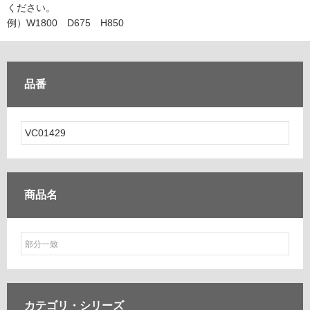
ム
ください。
修理お問い合わせ
クレーム公開
自分らしい家づくり
最高のリノベ会社が
みつ
照明
ペット用品
例）W1800 D675 H850
横浜スマート
ショールー
SUVACO
かる
リノベりす
ム
ウェルビーみのお
HDC
説明書・図面検索
水まわり
3年保証
BOX
内装用建材
パネル・壁材
品番
お役立ち情報
住まいの
スタイリング
ロートアイアン
天然石・石材
アイデア
ミラタップ
チャンネル
メンテナンス・
施工材
新商品
オンライン相談
商品名
カテゴリ・
シリーズ