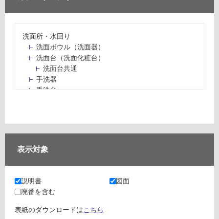
洗面所・水回り
洗面ボウル（洗面器）
洗面台（洗面化粧台）
洗面台共通
手洗器
手洗台
水栓パン・スロップシンク
水栓金具・水栓（蛇口）・カラン
止水栓・排水金物
ミラーボックス・ミラーキャビネット
ミラー（鏡）
表示対象
洗面アクセサリー
洗面所収納（洗面収納）
カウンター・天板（洗面所・水回り）
説明書
図面
室内物干し（物干しワイヤー・ロープ）
廃番を含む
ランドリールーム
メンテナンス
表紙のダウンロードは
こちら
タイル