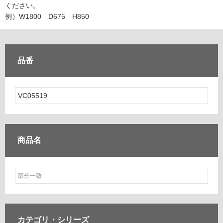
ム
ください。
修理お問い合わせ
クレーム公開
自分らしい家づくり
最高のリノベ会社が
みつ
照明
ペット用品
例）W1800 D675 H850
横浜スマート
ショールー
SUVACO
かる
リノベりす
ム
ウェルビーみのお
HDC
説明書・図面検索
水まわり
3年保証
BOX
内装用建材
パネル・壁材
品番
お役立ち情報
住まいの
スタイリング
ロートアイアン
天然石・石材
アイデア
ミラタップ
チャンネル
メンテナンス・
施工材
新商品
オンライン相談
商品名
カテゴリ・
シリーズ