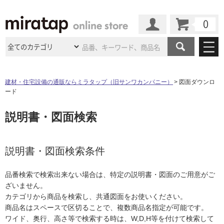
カート
マイページ
商品カテゴリ
建材・住宅設備の通販ならミラタップ（旧サンワカンパニー）
図面ダウンロ
ード
施工事例
洗面所・水回り
タイル
説明書・図面検索
ショールーム
施工事例
法人案件納入事例
キッチン
浴室（風呂・
バスルー
ム）・
トイレ
ショールームの
ご案内
東京
ショールーム
ミラタップ
のあるくらし
お客様訪問
インタビュー
説明書・図面検索条件
ドア（扉）・
建具・玄関
サポート
扉
エクステリア
（外構）
大阪
ショールーム
仙台
ショールーム
店舗・施設事例
品番検索で検索出来ない場合は、特定の説明書・図面のご用意がご
その他サービス
ご利用ガイド
初めての方へ
ざいません。
ウッドデッキ
フローリング・
床材
名古屋
ショールーム
京都
ショールーム
カテゴリから商品を検索し、共通図面をお使いください。
ミラタップと
創る家
工事会社紹介
Coziコンシ
よくある質問
お問い合わせ
商品名はスペースで区切ることで、複数商品名指定が可能です。
ASOLIE
ェルジュ
収納
インテリア・
家具
福岡
ショールーム
札幌スマート
ショールー
ワイド、奥行、高さ等で検索する時は、W,D,H等を付けて検索して