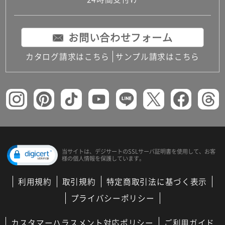
コンパクトキッチン
コンパクコンパクトキッチンその他トキッチンそ
の他
お問い合わせフォーム
MUJI＋KITCHEN
カップボード（食器棚・キッチンボード）
カタログ請求はこちら
サンプル請求はこちら
コンビネーションキッチン（セクショナルキッチ
ン）
キッチン機器
レンジフード（換気扇）
ビルトイン冷蔵庫
キッチン家電
キッチン雑貨・アクセサリー
キッチン収納
キッチンパネル
当サイトは、デジサートの
SSLサーバ証明書を使用して、
お客
様の個人情報を保護しています。
キッチンカウンター・天板
メンテナンス
利用規約
取引規約
特定商取引法に基づく表示
浴室（風呂・バスルーム）・トイレ
システムバス（ユニットバス）
プライバシーポリシー
バスタブ（浴槽）
バス共通
カスタマーハラスメント対応ポリシー
ご利用ガイド