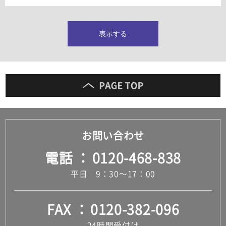
タイルインデックス
スラブタイル
フロアタイル（塩ビタイル）
表示する
玄関タイル・庭タイル
キッチンタイル
外壁タイル
洗面台タイル
浴室タイル（お風呂タイル）
屋内床タイル
駐車場タイル
木目調タイル
お問い合わせ
セメント・コンクリート調タイル
アンティーク調タイル
電話
0120-468-838
テラコッタ調タイル
ストーン調タイル
平日 9：30～17：00
大理石調タイル
はめ込み式床材
キッチン
FAX
0120-382-096
システムキッチン
キッチン共通その他
24時間受付け