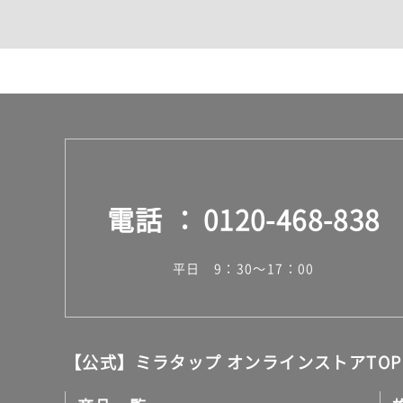
カウンター・天板（洗面
室内物干し（物干しワイ
ランドリールーム
メンテナンス
タイル
タイルインデックス
スラブタイル
フロアタイル（塩ビタイ
玄関タイル・庭タイル
キッチンタイル
電話
0120-468-838
外壁タイル
洗面台タイル
浴室タイル（お風呂タイ
平日 9：30～17：00
屋内床タイル
駐車場タイル
木目調タイル
セメント・コンクリート
アンティーク調タイル
【公式】ミラタップ オンラインストアTOP
テラコッタ調タイル
ストーン調タイル