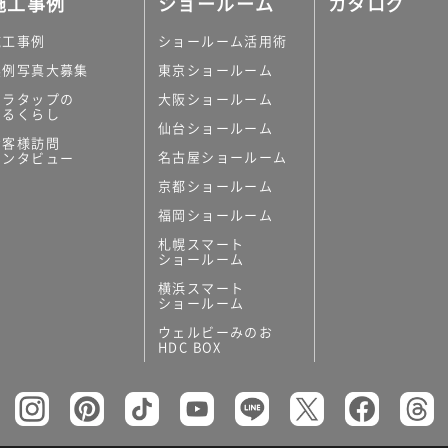
施工事例
ショールーム
カタログ
施工事例
ショールーム活用術
実例写真大募集
東京ショールーム
ミラタップの
大阪ショールーム
あるくらし
仙台ショールーム
の他
お客様訪問
名古屋ショールーム
インタビュー
キッチンボード）
京都ショールーム
ン（セクショナル
福岡ショールーム
札幌スマート
ショールーム
横浜スマート
ショールーム
ウェルビーみのお
リー
HDC BOX
板
トイレ