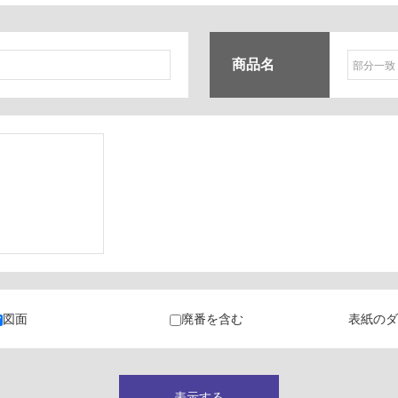
商品名
ク
・カラン
図面
廃番を含む
表紙のダ
キャビネット
表示する