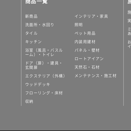
商品一覧
大理石調タイル
はめ込み式床材
キッチン
新商品
インテリア・家具
システムキッチン
洗面所・水回り
照明
キッチン共通その他
タイル
ペット用品
コンパクトキッチン
コンパクトキッチンそ
キッチン
内装用建材
MUJI＋KITCHEN
浴室（風呂・バスル
パネル・壁材
カップボード（食器棚・
ーム）・トイレ
ロートアイアン
コンビネーションキッチ
ドア（扉）・建具・
天然石・石材
キッチン）
玄関扉
キッチン機器
メンテナンス・施工材
エクステリア（外構）
レンジフード（換気扇）
ウッドデッキ
ビルトイン冷蔵庫
フローリング・床材
キッチン家電
キッチン雑貨・アクセサ
収納
キッチン収納
キッチンパネル
キッチンカウンター・天
メンテナンス
浴室（風呂・バスルーム）・