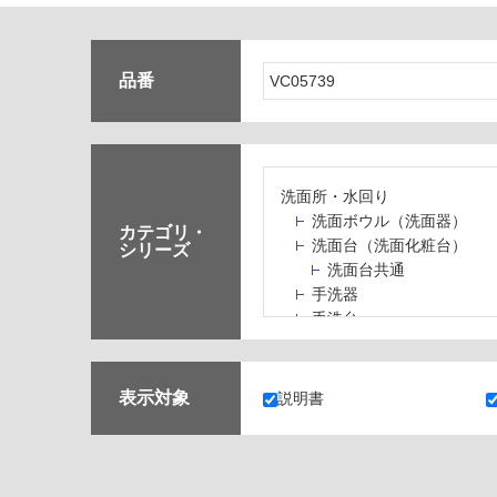
品番
洗面所・水回り
洗面ボウル（洗面器）
カテゴリ・
洗面台（洗面化粧台）
シリーズ
洗面台共通
手洗器
手洗台
水栓パン・スロップシン
水栓金具・水栓（蛇口）
止水栓・排水金物
表示対象
説明書
ミラーボックス・ミラー
ミラー（鏡）
洗面アクセサリー
洗面所収納（洗面収納）