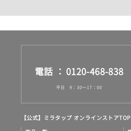
カウンター・天板（洗面
室内物干し（物干しワイ
ランドリールーム
メンテナンス
タイル
タイルインデックス
スラブタイル
フロアタイル（塩ビタイ
玄関タイル・庭タイル
キッチンタイル
電話
0120-468-838
外壁タイル
洗面台タイル
浴室タイル（お風呂タイ
平日 9：30～17：00
屋内床タイル
駐車場タイル
木目調タイル
セメント・コンクリート
アンティーク調タイル
【公式】ミラタップ オンラインストアTOP
テラコッタ調タイル
ストーン調タイル