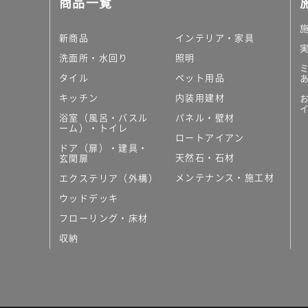
商品一覧
大理石調タイル
はめ込み式床材
キッチン
新商品
インテリア・家具
システムキッチン
洗面所・水回り
照明
キッチン共通その他
タイル
ペット用品
コンパクトキッチン
コンパクトキッチンそ
キッチン
内装用建材
MUJI＋KITCHEN
浴室（風呂・バスル
パネル・壁材
カップボード（食器棚・
ーム）・トイレ
ロートアイアン
コンビネーションキッチ
ドア（扉）・建具・
天然石・石材
キッチン）
玄関扉
キッチン機器
メンテナンス・施工材
エクステリア（外構）
レンジフード（換気扇）
ウッドデッキ
ビルトイン冷蔵庫
フローリング・床材
キッチン家電
キッチン雑貨・アクセサ
収納
キッチン収納
キッチンパネル
キッチンカウンター・天
メンテナンス
浴室（風呂・バスルーム）・