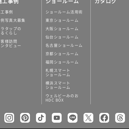
施工事例
ショールーム
カタログ
施工事例
ショールーム活用術
実例写真大募集
東京ショールーム
ミラタップの
大阪ショールーム
あるくらし
仙台ショールーム
の他
お客様訪問
名古屋ショールーム
インタビュー
キッチンボード）
京都ショールーム
ン（セクショナル
福岡ショールーム
札幌スマート
ショールーム
横浜スマート
ショールーム
ウェルビーみのお
リー
HDC BOX
板
トイレ