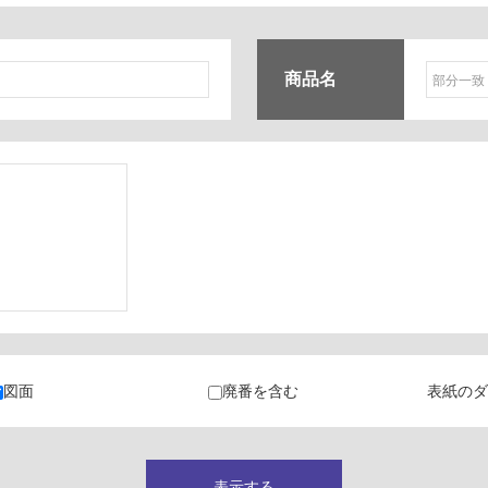
商品名
ク
・カラン
図面
廃番を含む
表紙のダ
キャビネット
表示する