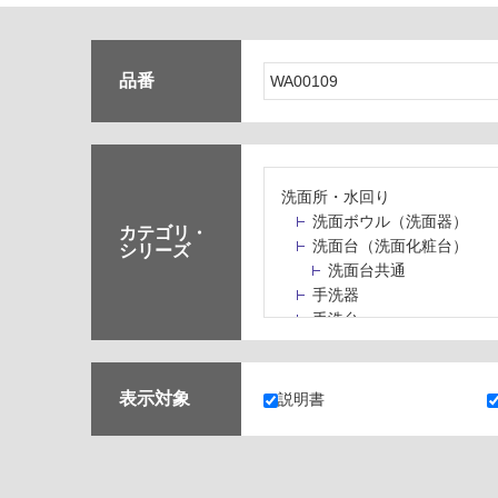
品番
洗面所・水回り
洗面ボウル（洗面器）
カテゴリ・
洗面台（洗面化粧台）
シリーズ
洗面台共通
手洗器
手洗台
水栓パン・スロップシン
水栓金具・水栓（蛇口）
止水栓・排水金物
表示対象
説明書
ミラーボックス・ミラー
ミラー（鏡）
洗面アクセサリー
洗面所収納（洗面収納）