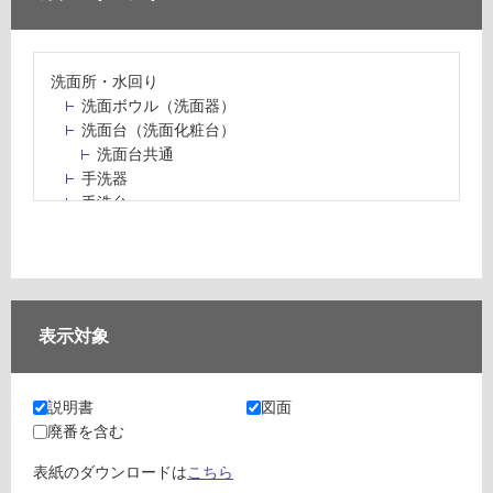
洗面所・水回り
洗面ボウル（洗面器）
洗面台（洗面化粧台）
洗面台共通
手洗器
手洗台
水栓パン・スロップシンク
水栓金具・水栓（蛇口）・カラン
止水栓・排水金物
ミラーボックス・ミラーキャビネット
ミラー（鏡）
表示対象
洗面アクセサリー
洗面所収納（洗面収納）
カウンター・天板（洗面所・水回り）
説明書
図面
室内物干し（物干しワイヤー・ロープ）
廃番を含む
ランドリールーム
メンテナンス
表紙のダウンロードは
こちら
タイル