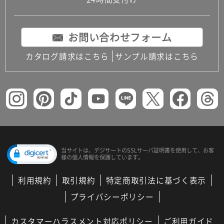
コンパクトキッチン
コンパクコンパクトキッチンその他トキッチンそ
の他
お問い合わせフォーム
MUJI＋KITCHEN
カップボード（食器棚・キッチンボード）
カタログ請求はこちら
サンプル請求はこちら
コンビネーションキッチン（セクショナルキッチ
ン）
キッチン機器
レンジフード（換気扇）
ビルトイン冷蔵庫
キッチン家電
キッチン雑貨・アクセサリー
キッチン収納
キッチンパネル
当サイトは、デジサートの
SSLサーバ証明書を使用して、
お客
様の個人情報を保護しています。
キッチンカウンター・天板
メンテナンス
利用規約
取引規約
特定商取引法に基づく表示
浴室（風呂・バスルーム）・トイレ
システムバス（ユニットバス）
プライバシーポリシー
バスタブ（浴槽）
バス共通
カスタマーハラスメント対応ポリシー
ご利用ガイド