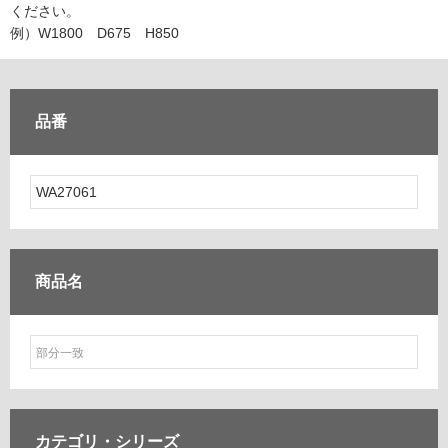
ム
ください。
修理お問い合わせ
クレーム公開
自分らしい家づくり
最高のリノベ会社が
みつ
照明
ペット用品
例）W1800 D675 H850
横浜スマート
ショールー
SUVACO
かる
リノベりす
ム
ウェルビーみのお
HDC
説明書・図面検索
水まわり
3年保証
BOX
内装用建材
パネル・壁材
品番
お役立ち情報
住まいの
スタイリング
ロートアイアン
天然石・石材
アイデア
ミラタップ
チャンネル
メンテナンス・
施工材
新商品
オンライン相談
商品名
カテゴリ・
シリーズ