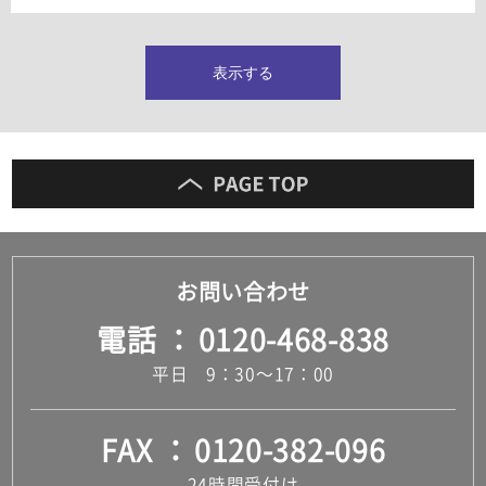
タイルインデックス
スラブタイル
フロアタイル（塩ビタイル）
表示する
玄関タイル・庭タイル
キッチンタイル
外壁タイル
洗面台タイル
浴室タイル（お風呂タイル）
屋内床タイル
駐車場タイル
木目調タイル
お問い合わせ
セメント・コンクリート調タイル
アンティーク調タイル
電話
0120-468-838
テラコッタ調タイル
ストーン調タイル
平日 9：30～17：00
大理石調タイル
はめ込み式床材
キッチン
FAX
0120-382-096
システムキッチン
キッチン共通その他
24時間受付け