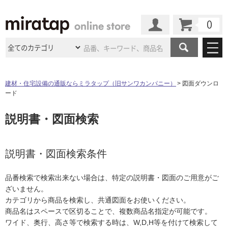
カート
マイページ
商品カテゴリ
建材・住宅設備の通販ならミラタップ（旧サンワカンパニー）
図面ダウンロ
ード
施工事例
洗面所・水回り
タイル
説明書・図面検索
ショールーム
施工事例
法人案件納入事例
キッチン
浴室（風呂・
バスルー
ム）・
トイレ
ショールームの
ご案内
東京
ショールーム
ミラタップ
のあるくらし
お客様訪問
インタビュー
説明書・図面検索条件
ドア（扉）・
建具・玄関
サポート
扉
エクステリア
（外構）
大阪
ショールーム
仙台
ショールーム
店舗・施設事例
品番検索で検索出来ない場合は、特定の説明書・図面のご用意がご
その他サービス
ご利用ガイド
初めての方へ
ざいません。
ウッドデッキ
フローリング・
床材
名古屋
ショールーム
京都
ショールーム
カテゴリから商品を検索し、共通図面をお使いください。
ミラタップと
創る家
工事会社紹介
Coziコンシ
よくある質問
お問い合わせ
商品名はスペースで区切ることで、複数商品名指定が可能です。
ASOLIE
ェルジュ
収納
インテリア・
家具
福岡
ショールーム
札幌スマート
ショールー
ワイド、奥行、高さ等で検索する時は、W,D,H等を付けて検索して