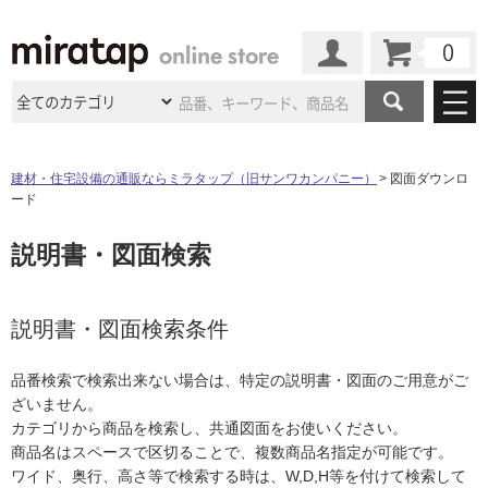
カート
マイページ
商品カテゴリ
建材・住宅設備の通販ならミラタップ（旧サンワカンパニー）
図面ダウンロ
ード
施工事例
洗面所・水回り
タイル
説明書・図面検索
ショールーム
施工事例
法人案件納入事例
キッチン
浴室（風呂・
バスルー
ム）・
トイレ
ショールームの
ご案内
東京
ショールーム
ミラタップ
のあるくらし
お客様訪問
インタビュー
説明書・図面検索条件
ドア（扉）・
建具・玄関
サポート
扉
エクステリア
（外構）
大阪
ショールーム
仙台
ショールーム
店舗・施設事例
品番検索で検索出来ない場合は、特定の説明書・図面のご用意がご
その他サービス
ご利用ガイド
初めての方へ
ざいません。
ウッドデッキ
フローリング・
床材
名古屋
ショールーム
京都
ショールーム
カテゴリから商品を検索し、共通図面をお使いください。
ミラタップと
創る家
工事会社紹介
Coziコンシ
よくある質問
お問い合わせ
商品名はスペースで区切ることで、複数商品名指定が可能です。
ASOLIE
ェルジュ
収納
インテリア・
家具
福岡
ショールーム
札幌スマート
ショールー
ワイド、奥行、高さ等で検索する時は、W,D,H等を付けて検索して