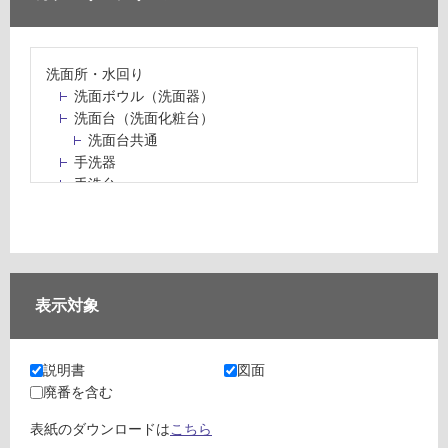
洗面所・水回り
洗面ボウル（洗面器）
洗面台（洗面化粧台）
洗面台共通
手洗器
手洗台
水栓パン・スロップシンク
水栓金具・水栓（蛇口）・カラン
止水栓・排水金物
ミラーボックス・ミラーキャビネット
ミラー（鏡）
表示対象
洗面アクセサリー
洗面所収納（洗面収納）
カウンター・天板（洗面所・水回り）
説明書
図面
室内物干し（物干しワイヤー・ロープ）
廃番を含む
ランドリールーム
メンテナンス
表紙のダウンロードは
こちら
タイル