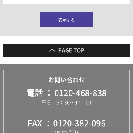
タイルインデックス
スラブタイル
フロアタイル（塩ビタイル）
表示する
玄関タイル・庭タイル
キッチンタイル
外壁タイル
洗面台タイル
浴室タイル（お風呂タイル）
屋内床タイル
駐車場タイル
木目調タイル
お問い合わせ
セメント・コンクリート調タイル
アンティーク調タイル
電話
0120-468-838
テラコッタ調タイル
ストーン調タイル
平日 9：30～17：00
大理石調タイル
はめ込み式床材
キッチン
FAX
0120-382-096
システムキッチン
キッチン共通その他
24時間受付け