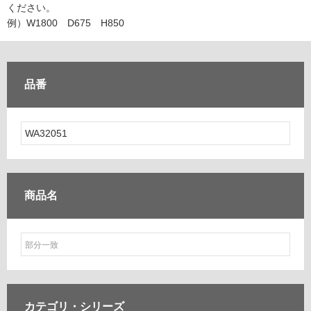
ム
ください。
修理お問い合わせ
クレーム公開
自分らしい家づくり
最高のリノベ会社が
みつ
照明
ペット用品
例）W1800 D675 H850
横浜スマート
ショールー
SUVACO
かる
リノベりす
ム
ウェルビーみのお
HDC
説明書・図面検索
水まわり
3年保証
BOX
内装用建材
パネル・壁材
品番
お役立ち情報
住まいの
スタイリング
ロートアイアン
天然石・石材
アイデア
ミラタップ
チャンネル
メンテナンス・
施工材
新商品
オンライン相談
商品名
カテゴリ・
シリーズ