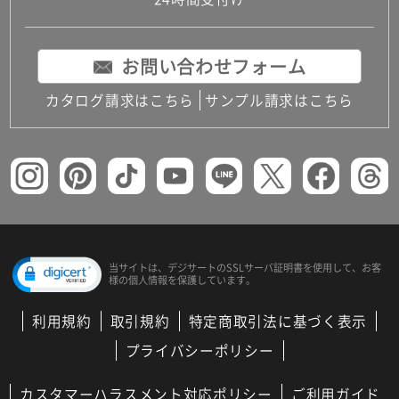
コンパクトキッチン
コンパクコンパクトキッチンその他トキッチンそ
の他
お問い合わせフォーム
MUJI＋KITCHEN
カップボード（食器棚・キッチンボード）
カタログ請求はこちら
サンプル請求はこちら
コンビネーションキッチン（セクショナルキッチ
ン）
キッチン機器
レンジフード（換気扇）
ビルトイン冷蔵庫
キッチン家電
キッチン雑貨・アクセサリー
キッチン収納
キッチンパネル
当サイトは、デジサートの
SSLサーバ証明書を使用して、
お客
様の個人情報を保護しています。
キッチンカウンター・天板
メンテナンス
利用規約
取引規約
特定商取引法に基づく表示
浴室（風呂・バスルーム）・トイレ
システムバス（ユニットバス）
プライバシーポリシー
バスタブ（浴槽）
バス共通
カスタマーハラスメント対応ポリシー
ご利用ガイド