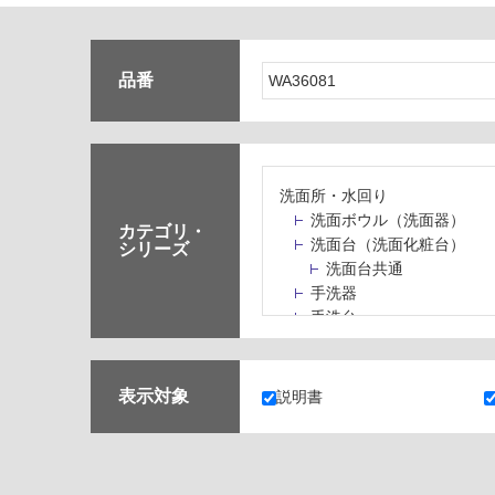
品番
洗面所・水回り
洗面ボウル（洗面器）
カテゴリ・
洗面台（洗面化粧台）
シリーズ
洗面台共通
手洗器
手洗台
水栓パン・スロップシン
水栓金具・水栓（蛇口）
止水栓・排水金物
表示対象
説明書
ミラーボックス・ミラー
ミラー（鏡）
洗面アクセサリー
洗面所収納（洗面収納）