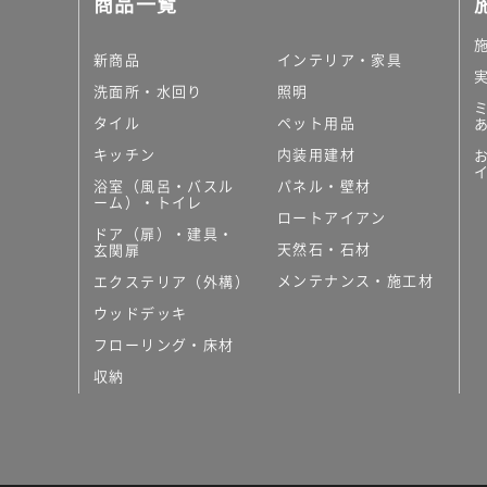
商品一覧
大理石調タイル
はめ込み式床材
キッチン
新商品
インテリア・家具
システムキッチン
洗面所・水回り
照明
キッチン共通その他
タイル
ペット用品
コンパクトキッチン
コンパクトキッチンそ
キッチン
内装用建材
MUJI＋KITCHEN
浴室（風呂・バスル
パネル・壁材
カップボード（食器棚・
ーム）・トイレ
ロートアイアン
コンビネーションキッチ
ドア（扉）・建具・
天然石・石材
キッチン）
玄関扉
キッチン機器
メンテナンス・施工材
エクステリア（外構）
レンジフード（換気扇）
ウッドデッキ
ビルトイン冷蔵庫
フローリング・床材
キッチン家電
キッチン雑貨・アクセサ
収納
キッチン収納
キッチンパネル
キッチンカウンター・天
メンテナンス
浴室（風呂・バスルーム）・