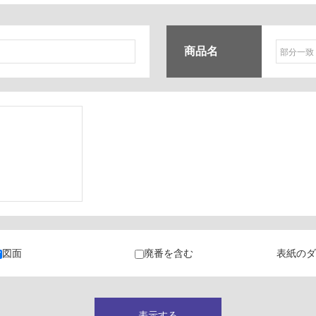
商品名
ク
・カラン
図面
廃番を含む
表紙のダ
キャビネット
表示する