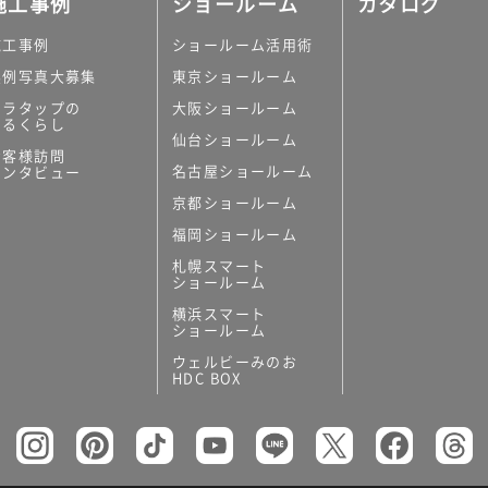
施工事例
ショールーム
カタログ
施工事例
ショールーム活用術
実例写真大募集
東京ショールーム
ミラタップの
大阪ショールーム
あるくらし
仙台ショールーム
の他
お客様訪問
名古屋ショールーム
インタビュー
キッチンボード）
京都ショールーム
ン（セクショナル
福岡ショールーム
札幌スマート
ショールーム
横浜スマート
ショールーム
ウェルビーみのお
リー
HDC BOX
板
トイレ