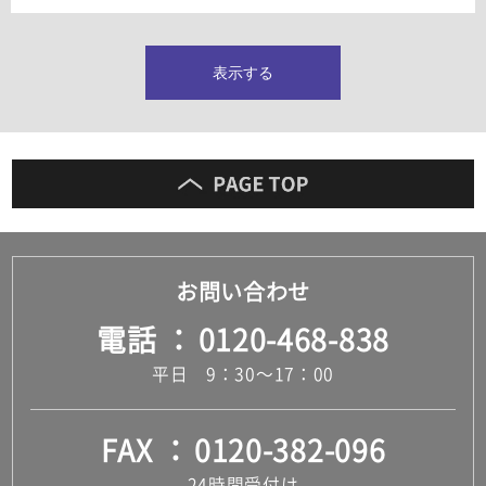
タイルインデックス
スラブタイル
フロアタイル（塩ビタイル）
表示する
玄関タイル・庭タイル
キッチンタイル
外壁タイル
洗面台タイル
浴室タイル（お風呂タイル）
屋内床タイル
駐車場タイル
木目調タイル
お問い合わせ
セメント・コンクリート調タイル
アンティーク調タイル
電話
0120-468-838
テラコッタ調タイル
ストーン調タイル
平日 9：30～17：00
大理石調タイル
はめ込み式床材
キッチン
FAX
0120-382-096
システムキッチン
キッチン共通その他
24時間受付け