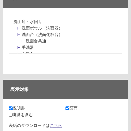
洗面所・水回り
洗面ボウル（洗面器）
洗面台（洗面化粧台）
洗面台共通
手洗器
手洗台
水栓パン・スロップシンク
水栓金具・水栓（蛇口）・カラン
止水栓・排水金物
ミラーボックス・ミラーキャビネット
ミラー（鏡）
表示対象
洗面アクセサリー
洗面所収納（洗面収納）
カウンター・天板（洗面所・水回り）
説明書
図面
室内物干し（物干しワイヤー・ロープ）
廃番を含む
ランドリールーム
メンテナンス
表紙のダウンロードは
こちら
タイル