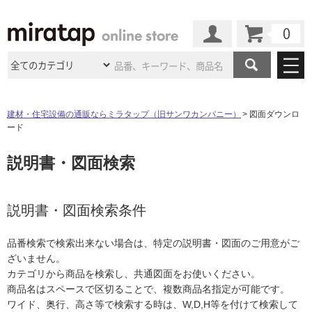
カート
マイページ
商品カテゴリ
建材・住宅設備の通販ならミラタップ（旧サンワカンパニー）
図面ダウンロ
ード
施工事例
洗面所・水回り
タイル
説明書・図面検索
ショールーム
施工事例
法人案件納入事例
キッチン
浴室（風呂・
バスルー
ム）・
トイレ
ショールームの
ご案内
東京
ショールーム
ミラタップ
のあるくらし
お客様訪問
インタビュー
説明書・図面検索条件
ドア（扉）・
建具・玄関
サポート
扉
エクステリア
（外構）
大阪
ショールーム
仙台
ショールーム
店舗・施設事例
品番検索で検索出来ない場合は、特定の説明書・図面のご用意がご
その他サービス
ご利用ガイド
初めての方へ
ざいません。
ウッドデッキ
フローリング・
床材
名古屋
ショールーム
京都
ショールーム
カテゴリから商品を検索し、共通図面をお使いください。
ミラタップと
創る家
工事会社紹介
Coziコンシ
よくある質問
お問い合わせ
商品名はスペースで区切ることで、複数商品名指定が可能です。
ASOLIE
ェルジュ
収納
インテリア・
家具
福岡
ショールーム
札幌スマート
ショールー
ワイド、奥行、高さ等で検索する時は、W,D,H等を付けて検索して