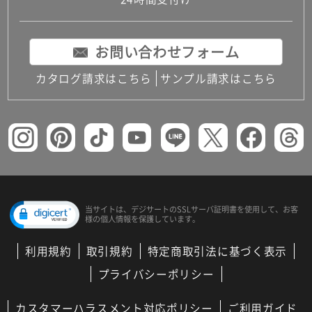
コンパクトキッチン
コンパクコンパクトキッチンその他トキッチンそ
の他
お問い合わせフォーム
MUJI＋KITCHEN
カップボード（食器棚・キッチンボード）
カタログ請求はこちら
サンプル請求はこちら
コンビネーションキッチン（セクショナルキッチ
ン）
キッチン機器
レンジフード（換気扇）
ビルトイン冷蔵庫
キッチン家電
キッチン雑貨・アクセサリー
キッチン収納
キッチンパネル
当サイトは、デジサートの
SSLサーバ証明書を使用して、
お客
様の個人情報を保護しています。
キッチンカウンター・天板
メンテナンス
利用規約
取引規約
特定商取引法に基づく表示
浴室（風呂・バスルーム）・トイレ
システムバス（ユニットバス）
プライバシーポリシー
バスタブ（浴槽）
バス共通
カスタマーハラスメント対応ポリシー
ご利用ガイド