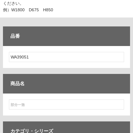
ム
ください。
修理お問い合わせ
クレーム公開
自分らしい家づくり
最高のリノベ会社が
みつ
照明
ペット用品
例）W1800 D675 H850
横浜スマート
ショールー
SUVACO
かる
リノベりす
ム
ウェルビーみのお
HDC
説明書・図面検索
水まわり
3年保証
BOX
内装用建材
パネル・壁材
品番
お役立ち情報
住まいの
スタイリング
ロートアイアン
天然石・石材
アイデア
ミラタップ
チャンネル
メンテナンス・
施工材
新商品
オンライン相談
商品名
カテゴリ・
シリーズ