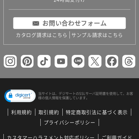
コンパクトキッチン
コンパクコンパクトキッチンその他トキッチンそ
の他
お問い合わせフォーム
MUJI＋KITCHEN
カップボード（食器棚・キッチンボード）
カタログ請求はこちら
サンプル請求はこちら
コンビネーションキッチン（セクショナルキッチ
ン）
キッチン機器
レンジフード（換気扇）
ビルトイン冷蔵庫
キッチン家電
キッチン雑貨・アクセサリー
キッチン収納
キッチンパネル
当サイトは、デジサートの
SSLサーバ証明書を使用して、
お客
様の個人情報を保護しています。
キッチンカウンター・天板
メンテナンス
利用規約
取引規約
特定商取引法に基づく表示
浴室（風呂・バスルーム）・トイレ
システムバス（ユニットバス）
プライバシーポリシー
バスタブ（浴槽）
バス共通
カスタマーハラスメント対応ポリシー
ご利用ガイド