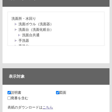
洗面所・水回り
洗面ボウル（洗面器）
洗面台（洗面化粧台）
洗面台共通
手洗器
手洗台
水栓パン・スロップシンク
水栓金具・水栓（蛇口）・カラン
止水栓・排水金物
ミラーボックス・ミラーキャビネット
ミラー（鏡）
表示対象
洗面アクセサリー
洗面所収納（洗面収納）
カウンター・天板（洗面所・水回り）
説明書
図面
室内物干し（物干しワイヤー・ロープ）
廃番を含む
ランドリールーム
メンテナンス
表紙のダウンロードは
こちら
タイル