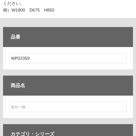
ム
ください。
修理お問い合わせ
クレーム公開
自分らしい家づくり
最高のリノベ会社が
みつ
照明
ペット用品
例）W1800 D675 H850
横浜スマート
ショールー
SUVACO
かる
リノベりす
ム
ウェルビーみのお
HDC
説明書・図面検索
水まわり
3年保証
BOX
内装用建材
パネル・壁材
品番
お役立ち情報
住まいの
スタイリング
ロートアイアン
天然石・石材
アイデア
ミラタップ
チャンネル
メンテナンス・
施工材
新商品
オンライン相談
商品名
カテゴリ・
シリーズ