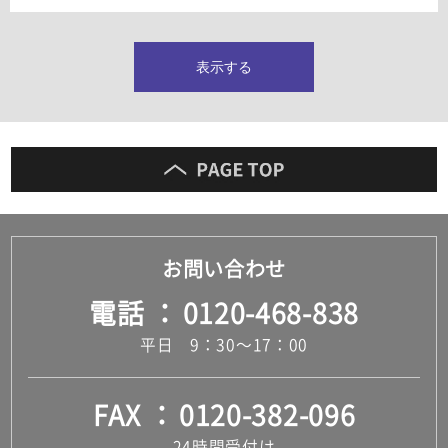
タイルインデックス
スラブタイル
フロアタイル（塩ビタイル）
表示する
玄関タイル・庭タイル
キッチンタイル
外壁タイル
洗面台タイル
浴室タイル（お風呂タイル）
屋内床タイル
駐車場タイル
木目調タイル
お問い合わせ
セメント・コンクリート調タイル
アンティーク調タイル
電話
0120-468-838
テラコッタ調タイル
ストーン調タイル
平日 9：30～17：00
大理石調タイル
はめ込み式床材
キッチン
FAX
0120-382-096
システムキッチン
キッチン共通その他
24時間受付け