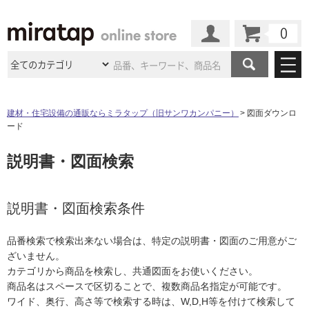
カート
マイページ
商品カテゴリ
建材・住宅設備の通販ならミラタップ（旧サンワカンパニー）
図面ダウンロ
ード
施工事例
洗面所・水回り
タイル
説明書・図面検索
ショールーム
施工事例
法人案件納入事例
キッチン
浴室（風呂・
バスルー
ム）・
トイレ
ショールームの
ご案内
東京
ショールーム
ミラタップ
のあるくらし
お客様訪問
インタビュー
説明書・図面検索条件
ドア（扉）・
建具・玄関
サポート
扉
エクステリア
（外構）
大阪
ショールーム
仙台
ショールーム
店舗・施設事例
品番検索で検索出来ない場合は、特定の説明書・図面のご用意がご
その他サービス
ご利用ガイド
初めての方へ
ざいません。
ウッドデッキ
フローリング・
床材
名古屋
ショールーム
京都
ショールーム
カテゴリから商品を検索し、共通図面をお使いください。
ミラタップと
創る家
工事会社紹介
Coziコンシ
よくある質問
お問い合わせ
商品名はスペースで区切ることで、複数商品名指定が可能です。
ASOLIE
ェルジュ
収納
インテリア・
家具
福岡
ショールーム
札幌スマート
ショールー
ワイド、奥行、高さ等で検索する時は、W,D,H等を付けて検索して