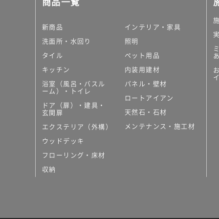
商品一覧
大理石調タイル
はめ込み式床材
キッチン
新商品
インテリア・家具
システムキッチン
洗面所・水回り
照明
キッチン共通その他
タイル
ペット用品
コンパクトキッチン
コンパクトキッチンそ
キッチン
内装用建材
MUJI＋KITCHEN
浴室（風呂・バスル
パネル・壁材
カップボード（食器棚・
ーム）・トイレ
ロートアイアン
コンビネーションキッチ
ドア（扉）・建具・
天然石・石材
キッチン）
玄関扉
キッチン機器
メンテナンス・施工材
エクステリア（外構）
レンジフード（換気扇）
ウッドデッキ
ビルトイン冷蔵庫
フローリング・床材
キッチン家電
キッチン雑貨・アクセサ
収納
キッチン収納
キッチンパネル
キッチンカウンター・天
メンテナンス
浴室（風呂・バスルーム）・