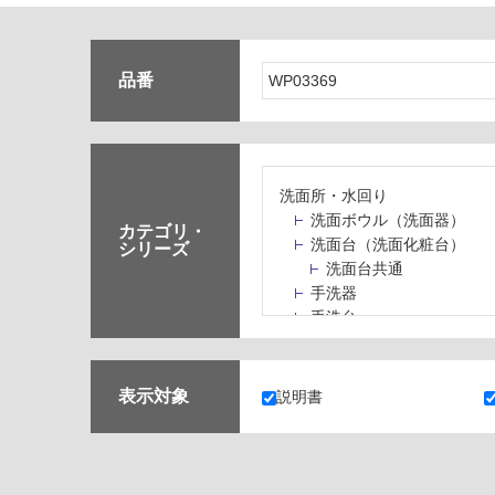
品番
洗面所・水回り
洗面ボウル（洗面器）
カテゴリ・
洗面台（洗面化粧台）
シリーズ
洗面台共通
手洗器
手洗台
水栓パン・スロップシン
水栓金具・水栓（蛇口）
止水栓・排水金物
表示対象
説明書
ミラーボックス・ミラー
ミラー（鏡）
洗面アクセサリー
洗面所収納（洗面収納）