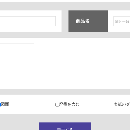
商品名
ク
・カラン
図面
廃番を含む
表紙のダ
キャビネット
表示する