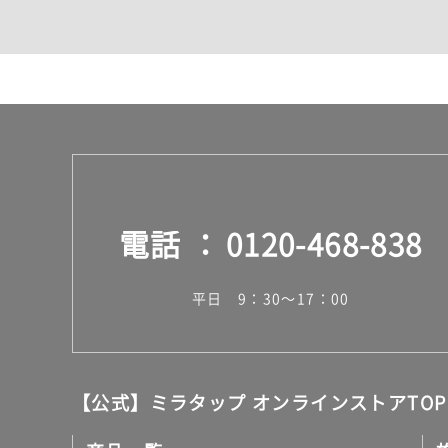
カウンター・天板（洗面
室内物干し（物干しワイ
ランドリールーム
メンテナンス
タイル
タイルインデックス
スラブタイル
フロアタイル（塩ビタイ
玄関タイル・庭タイル
キッチンタイル
電話
0120-468-838
外壁タイル
洗面台タイル
浴室タイル（お風呂タイ
平日 9：30～17：00
屋内床タイル
駐車場タイル
木目調タイル
セメント・コンクリート
アンティーク調タイル
【公式】ミラタップ オンラインストアTOP
テラコッタ調タイル
ストーン調タイル