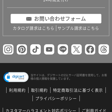
コンパクトキッチン
コンパクコンパクトキッチンその他トキッチンそ
の他
お問い合わせフォーム
MUJI＋KITCHEN
カップボード（食器棚・キッチンボード）
カタログ請求はこちら
サンプル請求はこちら
コンビネーションキッチン（セクショナルキッチ
ン）
キッチン機器
レンジフード（換気扇）
ビルトイン冷蔵庫
キッチン家電
キッチン雑貨・アクセサリー
キッチン収納
キッチンパネル
当サイトは、デジサートの
SSLサーバ証明書を使用して、
お客
様の個人情報を保護しています。
キッチンカウンター・天板
メンテナンス
利用規約
取引規約
特定商取引法に基づく表示
浴室（風呂・バスルーム）・トイレ
システムバス（ユニットバス）
プライバシーポリシー
バスタブ（浴槽）
バス共通
カスタマーハラスメント対応ポリシー
ご利用ガイド