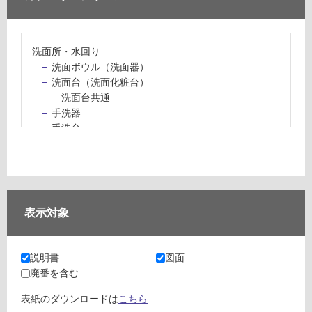
洗面所・水回り
洗面ボウル（洗面器）
洗面台（洗面化粧台）
洗面台共通
手洗器
手洗台
水栓パン・スロップシンク
水栓金具・水栓（蛇口）・カラン
止水栓・排水金物
ミラーボックス・ミラーキャビネット
ミラー（鏡）
表示対象
洗面アクセサリー
洗面所収納（洗面収納）
カウンター・天板（洗面所・水回り）
説明書
図面
室内物干し（物干しワイヤー・ロープ）
廃番を含む
ランドリールーム
メンテナンス
表紙のダウンロードは
こちら
タイル