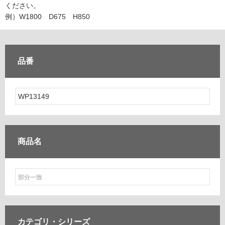
ム
ください。
修理お問い合わせ
クレーム公開
自分らしい家づくり
最高のリノベ会社が
みつ
照明
ペット用品
例）W1800 D675 H850
横浜スマート
ショールー
SUVACO
かる
リノベりす
ム
ウェルビーみのお
HDC
説明書・図面検索
水まわり
3年保証
BOX
内装用建材
パネル・壁材
品番
お役立ち情報
住まいの
スタイリング
ロートアイアン
天然石・石材
アイデア
ミラタップ
チャンネル
メンテナンス・
施工材
新商品
オンライン相談
商品名
カテゴリ・
シリーズ