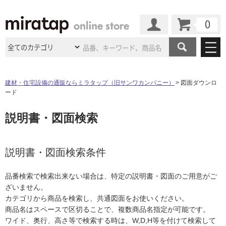
カート
マイページ
商品カテゴリ
建材・住宅設備の通販ならミラタップ（旧サンワカンパニー）
図面ダウンロ
ード
施工事例
洗面所・水回り
タイル
説明書・図面検索
ショールーム
施工事例
法人案件納入事例
キッチン
浴室（風呂・
バスルー
ム）・
トイレ
ショールームの
ご案内
東京
ショールーム
ミラタップ
のあるくらし
お客様訪問
インタビュー
説明書・図面検索条件
ドア（扉）・
建具・玄関
サポート
扉
エクステリア
（外構）
大阪
ショールーム
仙台
ショールーム
店舗・施設事例
品番検索で検索出来ない場合は、特定の説明書・図面のご用意がご
その他サービス
ご利用ガイド
初めての方へ
ざいません。
ウッドデッキ
フローリング・
床材
名古屋
ショールーム
京都
ショールーム
カテゴリから商品を検索し、共通図面をお使いください。
ミラタップと
創る家
工事会社紹介
Coziコンシ
よくある質問
お問い合わせ
商品名はスペースで区切ることで、複数商品名指定が可能です。
ASOLIE
ェルジュ
収納
インテリア・
家具
福岡
ショールーム
札幌スマート
ショールー
ワイド、奥行、高さ等で検索する時は、W,D,H等を付けて検索して