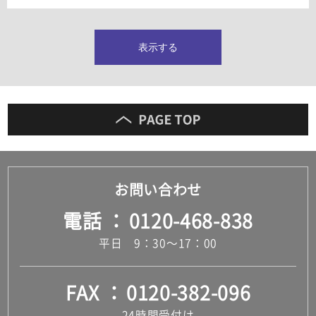
タイルインデックス
スラブタイル
フロアタイル（塩ビタイル）
表示する
玄関タイル・庭タイル
キッチンタイル
外壁タイル
洗面台タイル
浴室タイル（お風呂タイル）
屋内床タイル
駐車場タイル
木目調タイル
お問い合わせ
セメント・コンクリート調タイル
アンティーク調タイル
電話
0120-468-838
テラコッタ調タイル
ストーン調タイル
平日 9：30～17：00
大理石調タイル
はめ込み式床材
キッチン
FAX
0120-382-096
システムキッチン
キッチン共通その他
24時間受付け