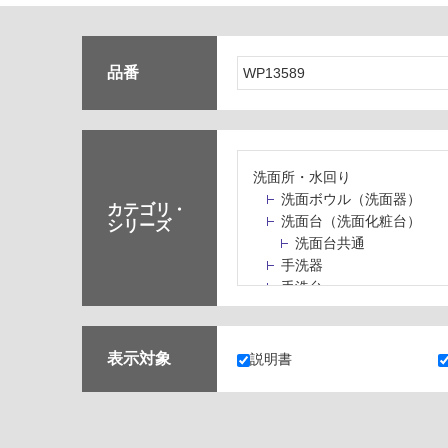
品番
洗面所・水回り
洗面ボウル（洗面器）
カテゴリ・
洗面台（洗面化粧台）
シリーズ
洗面台共通
手洗器
手洗台
水栓パン・スロップシン
水栓金具・水栓（蛇口）
止水栓・排水金物
表示対象
説明書
ミラーボックス・ミラー
ミラー（鏡）
洗面アクセサリー
洗面所収納（洗面収納）