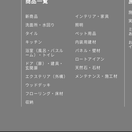
商品一覧
大理石調タイル
はめ込み式床材
キッチン
新商品
インテリア・家具
システムキッチン
洗面所・水回り
照明
キッチン共通その他
タイル
ペット用品
コンパクトキッチン
コンパクトキッチンそ
キッチン
内装用建材
MUJI＋KITCHEN
浴室（風呂・バスル
パネル・壁材
カップボード（食器棚・
ーム）・トイレ
ロートアイアン
コンビネーションキッチ
ドア（扉）・建具・
天然石・石材
キッチン）
玄関扉
キッチン機器
メンテナンス・施工材
エクステリア（外構）
レンジフード（換気扇）
ウッドデッキ
ビルトイン冷蔵庫
フローリング・床材
キッチン家電
キッチン雑貨・アクセサ
収納
キッチン収納
キッチンパネル
キッチンカウンター・天
メンテナンス
浴室（風呂・バスルーム）・