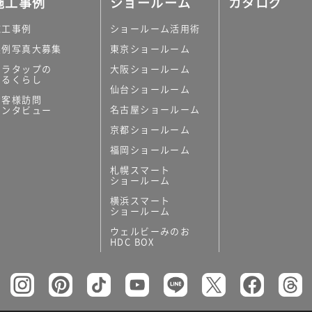
施工事例
ショールーム
カタログ
施工事例
ショールーム活用術
実例写真大募集
東京ショールーム
ミラタップの
大阪ショールーム
あるくらし
仙台ショールーム
の他
お客様訪問
名古屋ショールーム
インタビュー
キッチンボード）
京都ショールーム
ン（セクショナル
福岡ショールーム
札幌スマート
ショールーム
横浜スマート
ショールーム
ウェルビーみのお
リー
HDC BOX
板
トイレ