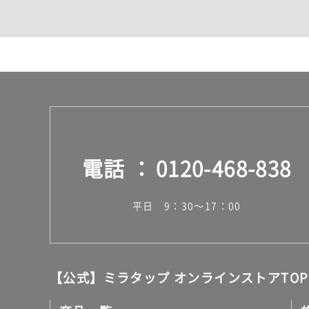
カウンター・天板（洗面
室内物干し（物干しワイ
ランドリールーム
メンテナンス
タイル
タイルインデックス
スラブタイル
フロアタイル（塩ビタイ
玄関タイル・庭タイル
キッチンタイル
電話
0120-468-838
外壁タイル
洗面台タイル
浴室タイル（お風呂タイ
平日 9：30～17：00
屋内床タイル
駐車場タイル
木目調タイル
セメント・コンクリート
アンティーク調タイル
【公式】ミラタップ オンラインストアTOP
テラコッタ調タイル
ストーン調タイル