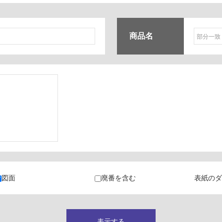
商品名
ク
・カラン
図面
廃番を含む
表紙のダ
キャビネット
表示する