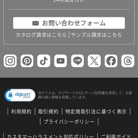
コンパクトキッチン
コンパクコンパクトキッチンその他トキッチンそ
の他
お問い合わせフォーム
MUJI＋KITCHEN
カップボード（食器棚・キッチンボード）
カタログ請求はこちら
サンプル請求はこちら
コンビネーションキッチン（セクショナルキッチ
ン）
キッチン機器
レンジフード（換気扇）
ビルトイン冷蔵庫
キッチン家電
キッチン雑貨・アクセサリー
キッチン収納
キッチンパネル
当サイトは、デジサートの
SSLサーバ証明書を使用して、
お客
様の個人情報を保護しています。
キッチンカウンター・天板
メンテナンス
利用規約
取引規約
特定商取引法に基づく表示
浴室（風呂・バスルーム）・トイレ
システムバス（ユニットバス）
プライバシーポリシー
バスタブ（浴槽）
バス共通
カスタマーハラスメント対応ポリシー
ご利用ガイド