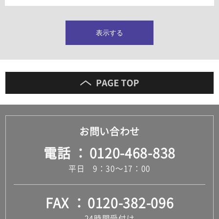
タイルインデックス
スラブタイル
フロアタイル（塩ビタイル）
表示する
玄関タイル・庭タイル
キッチンタイル
外壁タイル
洗面台タイル
浴室タイル（お風呂タイル）
屋内床タイル
駐車場タイル
木目調タイル
お問い合わせ
セメント・コンクリート調タイル
アンティーク調タイル
電話
0120-468-838
テラコッタ調タイル
ストーン調タイル
平日 9：30～17：00
大理石調タイル
はめ込み式床材
キッチン
FAX
0120-382-096
システムキッチン
キッチン共通その他
24時間受付け