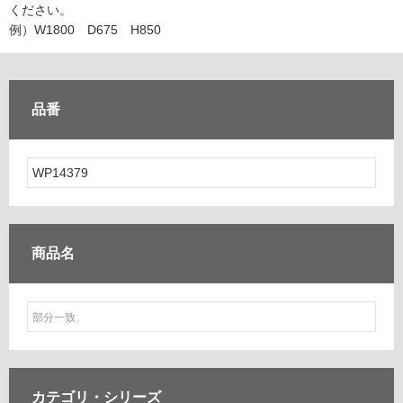
ム
ください。
修理お問い合わせ
クレーム公開
自分らしい家づくり
最高のリノベ会社が
みつ
照明
ペット用品
例）W1800 D675 H850
横浜スマート
ショールー
SUVACO
かる
リノベりす
ム
ウェルビーみのお
HDC
説明書・図面検索
水まわり
3年保証
BOX
内装用建材
パネル・壁材
品番
お役立ち情報
住まいの
スタイリング
ロートアイアン
天然石・石材
アイデア
ミラタップ
チャンネル
メンテナンス・
施工材
新商品
オンライン相談
商品名
カテゴリ・
シリーズ