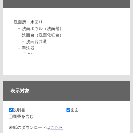
洗面所・水回り
洗面ボウル（洗面器）
洗面台（洗面化粧台）
洗面台共通
手洗器
手洗台
水栓パン・スロップシンク
水栓金具・水栓（蛇口）・カラン
止水栓・排水金物
ミラーボックス・ミラーキャビネット
ミラー（鏡）
表示対象
洗面アクセサリー
洗面所収納（洗面収納）
カウンター・天板（洗面所・水回り）
説明書
図面
室内物干し（物干しワイヤー・ロープ）
廃番を含む
ランドリールーム
メンテナンス
表紙のダウンロードは
こちら
タイル