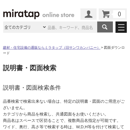
カート
マイページ
商品カテゴリ
建材・住宅設備の通販ならミラタップ（旧サンワカンパニー）
図面ダウンロ
ード
施工事例
洗面所・水回り
タイル
説明書・図面検索
ショールーム
施工事例
法人案件納入事例
キッチン
浴室（風呂・
バスルー
ム）・
トイレ
ショールームの
ご案内
東京
ショールーム
ミラタップ
のあるくらし
お客様訪問
インタビュー
説明書・図面検索条件
ドア（扉）・
建具・玄関
サポート
扉
エクステリア
（外構）
大阪
ショールーム
仙台
ショールーム
店舗・施設事例
品番検索で検索出来ない場合は、特定の説明書・図面のご用意がご
その他サービス
ご利用ガイド
初めての方へ
ざいません。
ウッドデッキ
フローリング・
床材
名古屋
ショールーム
京都
ショールーム
カテゴリから商品を検索し、共通図面をお使いください。
ミラタップと
創る家
工事会社紹介
Coziコンシ
よくある質問
お問い合わせ
商品名はスペースで区切ることで、複数商品名指定が可能です。
ASOLIE
ェルジュ
収納
インテリア・
家具
福岡
ショールーム
札幌スマート
ショールー
ワイド、奥行、高さ等で検索する時は、W,D,H等を付けて検索して