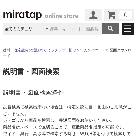
カート
マイページ
商品カテゴリ
建材・住宅設備の通販ならミラタップ（旧サンワカンパニー）
図面ダウンロ
ード
施工事例
洗面所・水回り
タイル
説明書・図面検索
ショールーム
施工事例
法人案件納入事例
キッチン
浴室（風呂・
バスルー
ム）・
トイレ
ショールームの
ご案内
東京
ショールーム
ミラタップ
のあるくらし
お客様訪問
インタビュー
説明書・図面検索条件
ドア（扉）・
建具・玄関
サポート
扉
エクステリア
（外構）
大阪
ショールーム
仙台
ショールーム
店舗・施設事例
品番検索で検索出来ない場合は、特定の説明書・図面のご用意がご
その他サービス
ご利用ガイド
初めての方へ
ざいません。
ウッドデッキ
フローリング・
床材
名古屋
ショールーム
京都
ショールーム
カテゴリから商品を検索し、共通図面をお使いください。
ミラタップと
創る家
工事会社紹介
Coziコンシ
よくある質問
お問い合わせ
商品名はスペースで区切ることで、複数商品名指定が可能です。
ASOLIE
ェルジュ
収納
インテリア・
家具
福岡
ショールーム
札幌スマート
ショールー
ワイド、奥行、高さ等で検索する時は、W,D,H等を付けて検索して