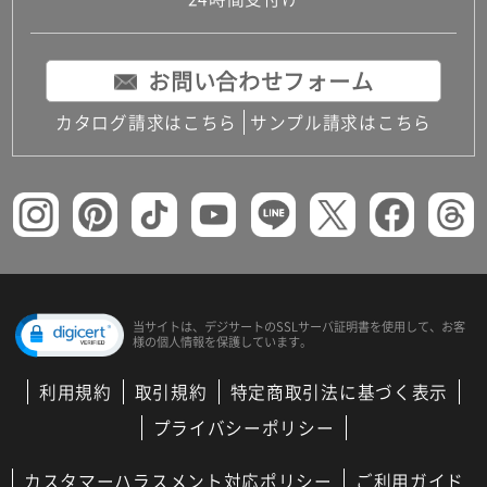
コンパクトキッチン
コンパクコンパクトキッチンその他トキッチンそ
の他
お問い合わせフォーム
MUJI＋KITCHEN
カップボード（食器棚・キッチンボード）
カタログ請求はこちら
サンプル請求はこちら
コンビネーションキッチン（セクショナルキッチ
ン）
キッチン機器
レンジフード（換気扇）
ビルトイン冷蔵庫
キッチン家電
キッチン雑貨・アクセサリー
キッチン収納
キッチンパネル
当サイトは、デジサートの
SSLサーバ証明書を使用して、
お客
様の個人情報を保護しています。
キッチンカウンター・天板
メンテナンス
利用規約
取引規約
特定商取引法に基づく表示
浴室（風呂・バスルーム）・トイレ
システムバス（ユニットバス）
プライバシーポリシー
バスタブ（浴槽）
バス共通
カスタマーハラスメント対応ポリシー
ご利用ガイド