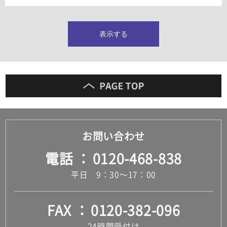
タイルインデックス
スラブタイル
フロアタイル（塩ビタイル）
表示する
玄関タイル・庭タイル
キッチンタイル
外壁タイル
洗面台タイル
浴室タイル（お風呂タイル）
屋内床タイル
駐車場タイル
木目調タイル
お問い合わせ
セメント・コンクリート調タイル
アンティーク調タイル
電話
0120-468-838
テラコッタ調タイル
ストーン調タイル
平日 9：30～17：00
大理石調タイル
はめ込み式床材
キッチン
FAX
0120-382-096
システムキッチン
キッチン共通その他
24時間受付け