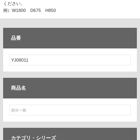
ム
ください。
修理お問い合わせ
クレーム公開
自分らしい家づくり
最高のリノベ会社が
みつ
照明
ペット用品
例）W1800 D675 H850
横浜スマート
ショールー
SUVACO
かる
リノベりす
ム
ウェルビーみのお
HDC
説明書・図面検索
水まわり
3年保証
BOX
内装用建材
パネル・壁材
品番
お役立ち情報
住まいの
スタイリング
ロートアイアン
天然石・石材
アイデア
ミラタップ
チャンネル
メンテナンス・
施工材
新商品
オンライン相談
商品名
カテゴリ・
シリーズ