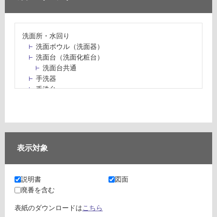
洗面所・水回り
洗面ボウル（洗面器）
洗面台（洗面化粧台）
洗面台共通
手洗器
手洗台
水栓パン・スロップシンク
水栓金具・水栓（蛇口）・カラン
止水栓・排水金物
ミラーボックス・ミラーキャビネット
ミラー（鏡）
表示対象
洗面アクセサリー
洗面所収納（洗面収納）
カウンター・天板（洗面所・水回り）
説明書
図面
室内物干し（物干しワイヤー・ロープ）
廃番を含む
ランドリールーム
メンテナンス
表紙のダウンロードは
こちら
タイル