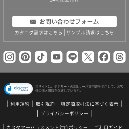
コンパクトキッチン
コンパクコンパクトキッチンその他トキッチンそ
の他
お問い合わせフォーム
MUJI＋KITCHEN
カップボード（食器棚・キッチンボード）
カタログ請求はこちら
サンプル請求はこちら
コンビネーションキッチン（セクショナルキッチ
ン）
キッチン機器
レンジフード（換気扇）
ビルトイン冷蔵庫
キッチン家電
キッチン雑貨・アクセサリー
キッチン収納
キッチンパネル
当サイトは、デジサートの
SSLサーバ証明書を使用して、
お客
様の個人情報を保護しています。
キッチンカウンター・天板
メンテナンス
利用規約
取引規約
特定商取引法に基づく表示
浴室（風呂・バスルーム）・トイレ
システムバス（ユニットバス）
プライバシーポリシー
バスタブ（浴槽）
バス共通
カスタマーハラスメント対応ポリシー
ご利用ガイド