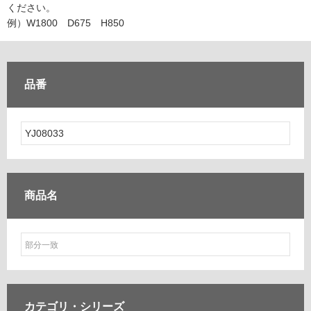
ム
ください。
修理お問い合わせ
クレーム公開
自分らしい家づくり
最高のリノベ会社が
みつ
照明
ペット用品
例）W1800 D675 H850
横浜スマート
ショールー
SUVACO
かる
リノベりす
ム
ウェルビーみのお
HDC
説明書・図面検索
水まわり
3年保証
BOX
内装用建材
パネル・壁材
品番
お役立ち情報
住まいの
スタイリング
ロートアイアン
天然石・石材
アイデア
ミラタップ
チャンネル
メンテナンス・
施工材
新商品
オンライン相談
商品名
カテゴリ・
シリーズ