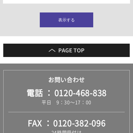
タイルインデックス
スラブタイル
フロアタイル（塩ビタイル）
表示する
玄関タイル・庭タイル
キッチンタイル
外壁タイル
洗面台タイル
浴室タイル（お風呂タイル）
屋内床タイル
駐車場タイル
木目調タイル
お問い合わせ
セメント・コンクリート調タイル
アンティーク調タイル
電話
0120-468-838
テラコッタ調タイル
ストーン調タイル
平日 9：30～17：00
大理石調タイル
はめ込み式床材
キッチン
FAX
0120-382-096
システムキッチン
キッチン共通その他
24時間受付け