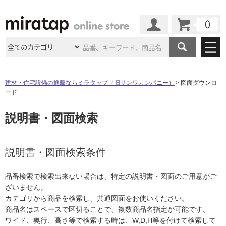
カート
マイページ
商品カテゴリ
建材・住宅設備の通販ならミラタップ（旧サンワカンパニー）
図面ダウンロ
ード
施工事例
洗面所・水回り
タイル
説明書・図面検索
ショールーム
施工事例
法人案件納入事例
キッチン
浴室（風呂・
バスルー
ム）・
トイレ
ショールームの
ご案内
東京
ショールーム
ミラタップ
のあるくらし
お客様訪問
インタビュー
説明書・図面検索条件
ドア（扉）・
建具・玄関
サポート
扉
エクステリア
（外構）
大阪
ショールーム
仙台
ショールーム
店舗・施設事例
品番検索で検索出来ない場合は、特定の説明書・図面のご用意がご
その他サービス
ご利用ガイド
初めての方へ
ざいません。
ウッドデッキ
フローリング・
床材
名古屋
ショールーム
京都
ショールーム
カテゴリから商品を検索し、共通図面をお使いください。
ミラタップと
創る家
工事会社紹介
Coziコンシ
よくある質問
お問い合わせ
商品名はスペースで区切ることで、複数商品名指定が可能です。
ASOLIE
ェルジュ
収納
インテリア・
家具
福岡
ショールーム
札幌スマート
ショールー
ワイド、奥行、高さ等で検索する時は、W,D,H等を付けて検索して