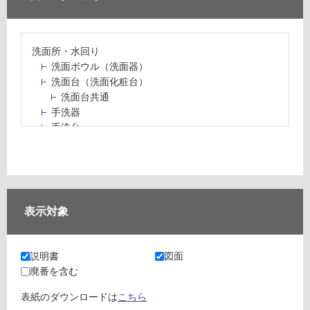
洗面所・水回り
洗面ボウル（洗面器）
洗面台（洗面化粧台）
洗面台共通
手洗器
手洗台
水栓パン・スロップシンク
水栓金具・水栓（蛇口）・カラン
止水栓・排水金物
ミラーボックス・ミラーキャビネット
ミラー（鏡）
表示対象
洗面アクセサリー
洗面所収納（洗面収納）
カウンター・天板（洗面所・水回り）
説明書
図面
室内物干し（物干しワイヤー・ロープ）
廃番を含む
ランドリールーム
メンテナンス
表紙のダウンロードは
こちら
タイル