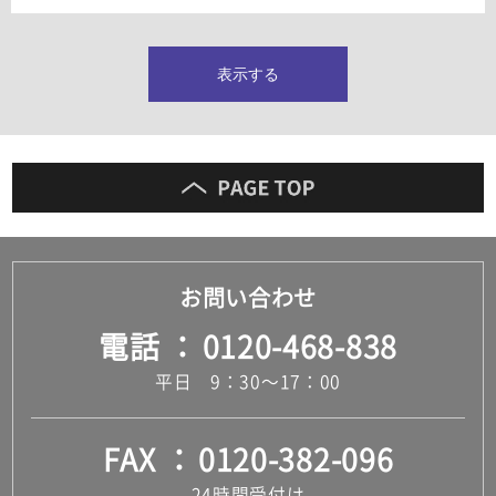
タイルインデックス
スラブタイル
フロアタイル（塩ビタイル）
表示する
玄関タイル・庭タイル
キッチンタイル
外壁タイル
洗面台タイル
浴室タイル（お風呂タイル）
屋内床タイル
駐車場タイル
木目調タイル
お問い合わせ
セメント・コンクリート調タイル
アンティーク調タイル
電話
0120-468-838
テラコッタ調タイル
ストーン調タイル
平日 9：30～17：00
大理石調タイル
はめ込み式床材
キッチン
FAX
0120-382-096
システムキッチン
キッチン共通その他
24時間受付け