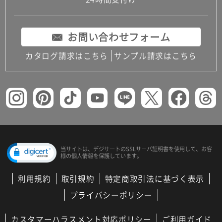
コンパクトキッチン
コンパクコンパクトキッチンその他トキッチンそ
の他
お問い合わせフォーム
MUJI＋KITCHEN
カップボード（食器棚・キッチンボード）
カタログ請求はこちら
サンプル請求はこちら
コンビネーションキッチン（セクショナルキッチ
ン）
キッチン機器
レンジフード（換気扇）
ビルトイン冷蔵庫
キッチン家電
キッチン雑貨・アクセサリー
キッチン収納
キッチンパネル
当サイトは、デジサートの
SSLサーバ証明書を使用して、
お客
様の個人情報を保護しています。
キッチンカウンター・天板
メンテナンス
利用規約
取引規約
特定商取引法に基づく表示
浴室（風呂・バスルーム）・トイレ
システムバス（ユニットバス）
プライバシーポリシー
バスタブ（浴槽）
バス共通
カスタマーハラスメント対応ポリシー
ご利用ガイド