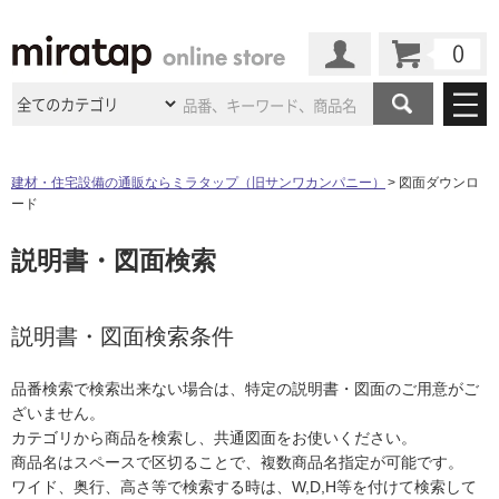
カート
マイページ
商品カテゴリ
建材・住宅設備の通販ならミラタップ（旧サンワカンパニー）
図面ダウンロ
ード
施工事例
洗面所・水回り
タイル
説明書・図面検索
ショールーム
施工事例
法人案件納入事例
キッチン
浴室（風呂・
バスルー
ム）・
トイレ
ショールームの
ご案内
東京
ショールーム
ミラタップ
のあるくらし
お客様訪問
インタビュー
説明書・図面検索条件
ドア（扉）・
建具・玄関
サポート
扉
エクステリア
（外構）
大阪
ショールーム
仙台
ショールーム
店舗・施設事例
品番検索で検索出来ない場合は、特定の説明書・図面のご用意がご
その他サービス
ご利用ガイド
初めての方へ
ざいません。
ウッドデッキ
フローリング・
床材
名古屋
ショールーム
京都
ショールーム
カテゴリから商品を検索し、共通図面をお使いください。
ミラタップと
創る家
工事会社紹介
Coziコンシ
よくある質問
お問い合わせ
商品名はスペースで区切ることで、複数商品名指定が可能です。
ASOLIE
ェルジュ
収納
インテリア・
家具
福岡
ショールーム
札幌スマート
ショールー
ワイド、奥行、高さ等で検索する時は、W,D,H等を付けて検索して