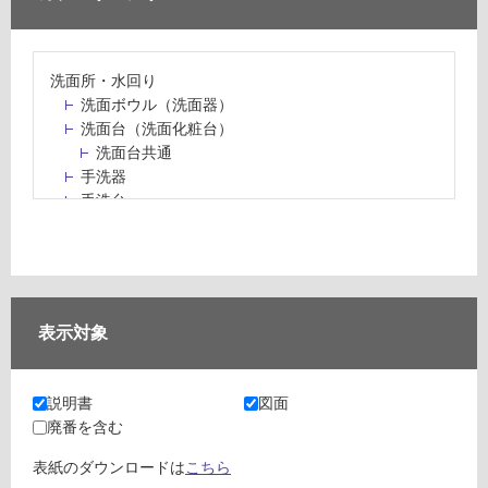
洗面所・水回り
洗面ボウル（洗面器）
洗面台（洗面化粧台）
洗面台共通
手洗器
手洗台
水栓パン・スロップシンク
水栓金具・水栓（蛇口）・カラン
止水栓・排水金物
ミラーボックス・ミラーキャビネット
ミラー（鏡）
表示対象
洗面アクセサリー
洗面所収納（洗面収納）
カウンター・天板（洗面所・水回り）
説明書
図面
室内物干し（物干しワイヤー・ロープ）
廃番を含む
ランドリールーム
メンテナンス
表紙のダウンロードは
こちら
タイル