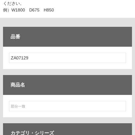
ム
ください。
修理お問い合わせ
クレーム公開
自分らしい家づくり
最高のリノベ会社が
みつ
照明
ペット用品
例）W1800 D675 H850
横浜スマート
ショールー
SUVACO
かる
リノベりす
ム
ウェルビーみのお
HDC
説明書・図面検索
水まわり
3年保証
BOX
内装用建材
パネル・壁材
品番
お役立ち情報
住まいの
スタイリング
ロートアイアン
天然石・石材
アイデア
ミラタップ
チャンネル
メンテナンス・
施工材
新商品
オンライン相談
商品名
カテゴリ・
シリーズ