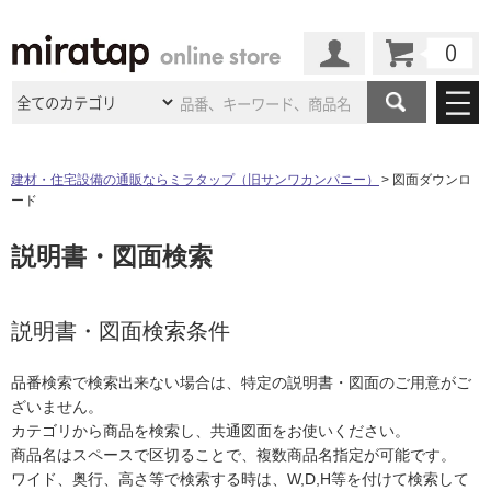
カート
マイページ
商品カテゴリ
建材・住宅設備の通販ならミラタップ（旧サンワカンパニー）
図面ダウンロ
ード
施工事例
洗面所・水回り
タイル
説明書・図面検索
ショールーム
施工事例
法人案件納入事例
キッチン
浴室（風呂・
バスルー
ム）・
トイレ
ショールームの
ご案内
東京
ショールーム
ミラタップ
のあるくらし
お客様訪問
インタビュー
説明書・図面検索条件
ドア（扉）・
建具・玄関
サポート
扉
エクステリア
（外構）
大阪
ショールーム
仙台
ショールーム
店舗・施設事例
品番検索で検索出来ない場合は、特定の説明書・図面のご用意がご
その他サービス
ご利用ガイド
初めての方へ
ざいません。
ウッドデッキ
フローリング・
床材
名古屋
ショールーム
京都
ショールーム
カテゴリから商品を検索し、共通図面をお使いください。
ミラタップと
創る家
工事会社紹介
Coziコンシ
よくある質問
お問い合わせ
商品名はスペースで区切ることで、複数商品名指定が可能です。
ASOLIE
ェルジュ
収納
インテリア・
家具
福岡
ショールーム
札幌スマート
ショールー
ワイド、奥行、高さ等で検索する時は、W,D,H等を付けて検索して