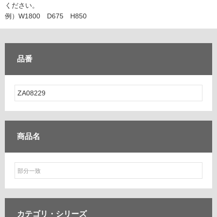
ム
ください。
修理お問い合わせ
クレーム公開
自分らしい家づくり
最高のリノベ会社が
みつ
照明
ペット用品
例）W1800 D675 H850
横浜スマート
ショールー
SUVACO
かる
リノベりす
ム
ウェルビーみのお
HDC
説明書・図面検索
水まわり
3年保証
BOX
内装用建材
パネル・壁材
品番
お役立ち情報
住まいの
スタイリング
ロートアイアン
天然石・石材
アイデア
ミラタップ
チャンネル
メンテナンス・
施工材
新商品
オンライン相談
商品名
カテゴリ・
シリーズ