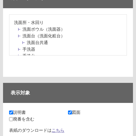
洗面所・水回り
洗面ボウル（洗面器）
洗面台（洗面化粧台）
洗面台共通
手洗器
手洗台
水栓パン・スロップシンク
水栓金具・水栓（蛇口）・カラン
止水栓・排水金物
ミラーボックス・ミラーキャビネット
ミラー（鏡）
表示対象
洗面アクセサリー
洗面所収納（洗面収納）
カウンター・天板（洗面所・水回り）
説明書
図面
室内物干し（物干しワイヤー・ロープ）
廃番を含む
ランドリールーム
メンテナンス
表紙のダウンロードは
こちら
タイル