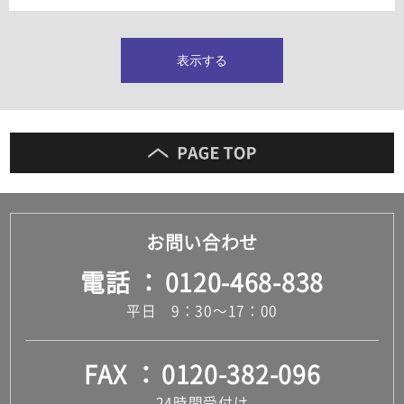
タイルインデックス
スラブタイル
フロアタイル（塩ビタイル）
表示する
玄関タイル・庭タイル
キッチンタイル
外壁タイル
洗面台タイル
浴室タイル（お風呂タイル）
屋内床タイル
駐車場タイル
木目調タイル
お問い合わせ
セメント・コンクリート調タイル
アンティーク調タイル
電話
0120-468-838
テラコッタ調タイル
ストーン調タイル
平日 9：30～17：00
大理石調タイル
はめ込み式床材
キッチン
FAX
0120-382-096
システムキッチン
キッチン共通その他
24時間受付け