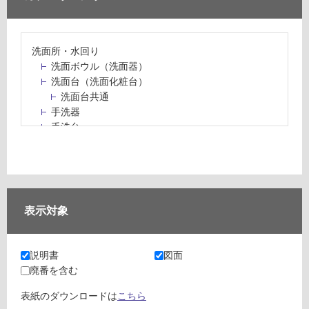
洗面所・水回り
洗面ボウル（洗面器）
洗面台（洗面化粧台）
洗面台共通
手洗器
手洗台
水栓パン・スロップシンク
水栓金具・水栓（蛇口）・カラン
止水栓・排水金物
ミラーボックス・ミラーキャビネット
ミラー（鏡）
表示対象
洗面アクセサリー
洗面所収納（洗面収納）
カウンター・天板（洗面所・水回り）
説明書
図面
室内物干し（物干しワイヤー・ロープ）
廃番を含む
ランドリールーム
メンテナンス
表紙のダウンロードは
こちら
タイル