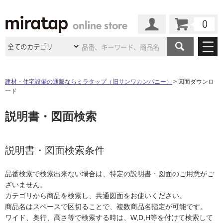
カート
マイページ
商品カテゴリ
建材・住宅設備の通販ならミラタップ（旧サンワカンパニー）
図面ダウンロ
ード
施工事例
洗面所・水回り
タイル
説明書・図面検索
ショールーム
施工事例
法人案件納入事例
キッチン
浴室（風呂・
バスルー
ム）・
トイレ
ショールームの
ご案内
東京
ショールーム
ミラタップ
のあるくらし
お客様訪問
インタビュー
説明書・図面検索条件
ドア（扉）・
建具・玄関
サポート
扉
エクステリア
（外構）
大阪
ショールーム
仙台
ショールーム
店舗・施設事例
品番検索で検索出来ない場合は、特定の説明書・図面のご用意がご
その他サービス
ご利用ガイド
初めての方へ
ざいません。
ウッドデッキ
フローリング・
床材
名古屋
ショールーム
京都
ショールーム
カテゴリから商品を検索し、共通図面をお使いください。
ミラタップと
創る家
工事会社紹介
Coziコンシ
よくある質問
お問い合わせ
商品名はスペースで区切ることで、複数商品名指定が可能です。
ASOLIE
ェルジュ
収納
インテリア・
家具
福岡
ショールーム
札幌スマート
ショールー
ワイド、奥行、高さ等で検索する時は、W,D,H等を付けて検索して