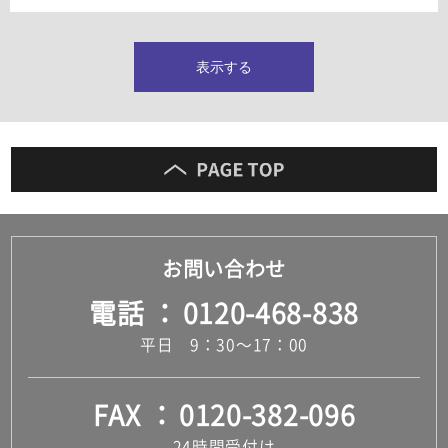
タイルインデックス
スラブタイル
フロアタイル（塩ビタイル）
表示する
玄関タイル・庭タイル
キッチンタイル
外壁タイル
洗面台タイル
浴室タイル（お風呂タイル）
屋内床タイル
駐車場タイル
木目調タイル
お問い合わせ
セメント・コンクリート調タイル
アンティーク調タイル
電話
0120-468-838
テラコッタ調タイル
ストーン調タイル
平日 9：30～17：00
大理石調タイル
はめ込み式床材
キッチン
FAX
0120-382-096
システムキッチン
キッチン共通その他
24時間受付け