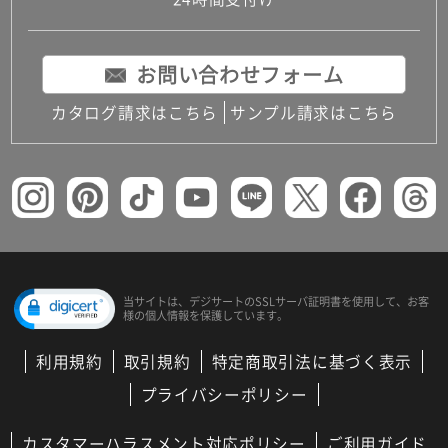
コンパクトキッチン
コンパクコンパクトキッチンその他トキッチンそ
の他
お問い合わせフォーム
MUJI＋KITCHEN
カップボード（食器棚・キッチンボード）
カタログ請求はこちら
サンプル請求はこちら
コンビネーションキッチン（セクショナルキッチ
ン）
キッチン機器
レンジフード（換気扇）
ビルトイン冷蔵庫
キッチン家電
キッチン雑貨・アクセサリー
キッチン収納
キッチンパネル
当サイトは、デジサートの
SSLサーバ証明書を使用して、
お客
様の個人情報を保護しています。
キッチンカウンター・天板
メンテナンス
利用規約
取引規約
特定商取引法に基づく表示
浴室（風呂・バスルーム）・トイレ
システムバス（ユニットバス）
プライバシーポリシー
バスタブ（浴槽）
バス共通
カスタマーハラスメント対応ポリシー
ご利用ガイド