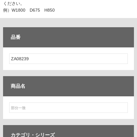
ム
ください。
修理お問い合わせ
クレーム公開
自分らしい家づくり
最高のリノベ会社が
みつ
照明
ペット用品
例）W1800 D675 H850
横浜スマート
ショールー
SUVACO
かる
リノベりす
ム
ウェルビーみのお
HDC
説明書・図面検索
水まわり
3年保証
BOX
内装用建材
パネル・壁材
品番
お役立ち情報
住まいの
スタイリング
ロートアイアン
天然石・石材
アイデア
ミラタップ
チャンネル
メンテナンス・
施工材
新商品
オンライン相談
商品名
カテゴリ・
シリーズ